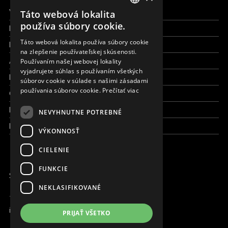
Všetky formy pomoci
Táto webová lokalita
ENGLISH
používa súbory cookie.
Financie a reporty
SLOVAK
Táto webová lokalita používa súbory cookie
Pracujte s nami
na zlepšenie používateľskej skúsenosti.
CZECH
Aktuálne
Používaním našej webovej lokality
FRENCH
vyjadrujete súhlas s používaním všetkých
Kto sme
súborov cookie v súlade s našimi zásadami
používania súborov cookie.
Prečítať viac
Čo robíme
Kde robíme
NEVYHNUTNE POTREBNÉ
Kontaktujte nás
VÝKONNOSŤ
CIELENIE
FUNKCIE
SME ONLINE
NEKLASIFIKOVANÉ
+421 917 827 827
info@magna.org
PRIJAŤ VŠETKO
Slovensko