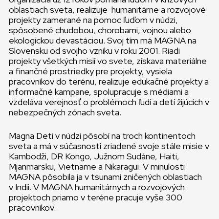
oblastiach sveta, realizuje humanitárne a rozvojové
projekty zamerané na pomoc ľuďom v núdzi,
spôsobené chudobou, chorobami, vojnou alebo
ekologickou devastáciou. Svoj tím má MAGNA na
Slovensku od svojho vzniku v roku 2001. Riadi
projekty všetkých misií vo svete, získava materiálne
a finančné prostriedky pre projekty, vysiela
pracovníkov do terénu, realizuje edukačné projekty a
informačné kampane, spolupracuje s médiami a
vzdeláva verejnosť o problémoch ľudí a detí žijúcich v
nebezpečných zónach sveta.
Magna Deti v núdzi pôsobí na troch kontinentoch
sveta a má v súčasnosti zriadené svoje stále misie v
Kambodži, DR Kongo, Južnom Sudáne, Haiti,
Mjanmarsku, Vietname a Nikaragui. V minulosti
MAGNA pôsobila ja v tsunami zničených oblastiach
v Indii. V MAGNA humanitárnych a rozvojových
projektoch priamo v teréne pracuje vyše 300
pracovníkov.