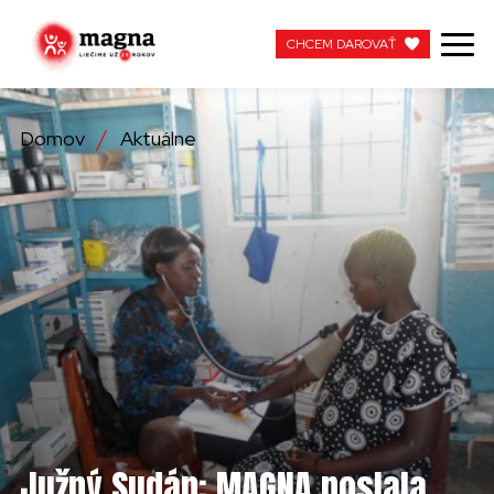
CHCEM DAROVAŤ
CHCEM DAROVAŤ
Domov
Aktuálne
NAŠA PRÁCA
O NÁS
AKTUÁLNE
ZAPOJTE SA
APOTEKA + PINAKOTEKA
PRACUJTE S NAMI
Južný Sudán: MAGNA poslala