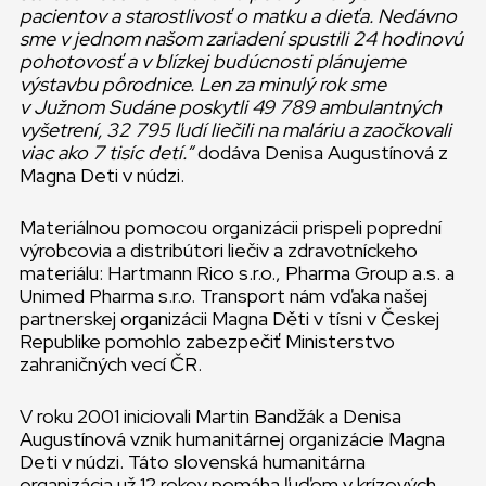
pacientov a starostlivosť o matku a dieťa. Nedávno
sme v jednom našom zariadení spustili 24 hodinovú
pohotovosť a v blízkej budúcnosti plánujeme
výstavbu pôrodnice. Len za minulý rok sme
v Južnom Sudáne poskytli 49
789 ambulantných
vyšetrení, 32
795 ľudí liečili na maláriu a zaočkovali
viac ako 7 tisíc detí.“
dodáva Denisa Augustínová z
Magna Deti v núdzi.
Materiálnou pomocou organizácii prispeli poprední
výrobcovia a distribútori liečiv a zdravotníckeho
materiálu: Hartmann Rico s.r.o., Pharma Group a.s. a
Unimed Pharma s.r.o. Transport nám vďaka našej
partnerskej organizácii Magna Děti v tísni v Českej
Republike pomohlo zabezpečiť Ministerstvo
zahraničných vecí ČR.
V roku 2001 iniciovali Martin Bandžák a Denisa
Augustínová vznik humanitárnej organizácie Magna
Deti v núdzi. Táto slovenská humanitárna
organizácia už 12 rokov pomáha ľuďom v krízových