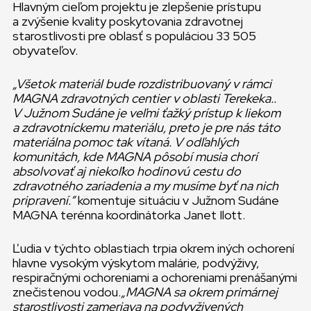
Hlavným cieľom projektu je zlepšenie prístupu
a zvýšenie kvality poskytovania zdravotnej
starostlivosti pre oblasť s populáciou 33 505
obyvateľov.
„Všetok materiál bude rozdistribuovaný v rámci
MAGNA zdravotných centier v oblasti Terekeka..
V Južnom Sudáne je veľmi ťažký prístup k liekom
a zdravotníckemu materiálu, preto je pre nás táto
materiálna pomoc tak vítaná. V odľahlých
komunitách, kde MAGNA pôsobí musia chorí
absolvovať aj niekoľko hodinovú cestu do
zdravotného zariadenia a my musíme byť na nich
pripravení.“
komentuje situáciu v Južnom Sudáne
MAGNA terénna koordinátorka Janet Ilott.
Ľudia v týchto oblastiach trpia okrem iných ochorení
hlavne vysokým výskytom malárie, podvýživy,
respiračnými ochoreniami a ochoreniami prenášanými
znečistenou vodou.
„MAGNA sa okrem primárnej
starostlivosti zameriava na podvyživených