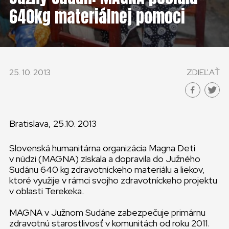
KONTAKT
640kg materiálnej pomoci
SLOVENSKO
GLOBAL
25. 10. 2013
ZDIEĽAŤ
SLOVENSKO
ČESKÁ REPUBLIKA
Bratislava, 25.10. 2013
Slovenská humanitárna organizácia Magna Deti
v núdzi (MAGNA) získala a dopravila do Južného
Sudánu 640 kg zdravotníckeho materiálu a liekov,
ktoré využije v rámci svojho zdravotníckeho projektu
v oblasti Terekeka.
MAGNA v Južnom Sudáne zabezpečuje primárnu
zdravotnú starostlivosť v komunitách od roku 2011.