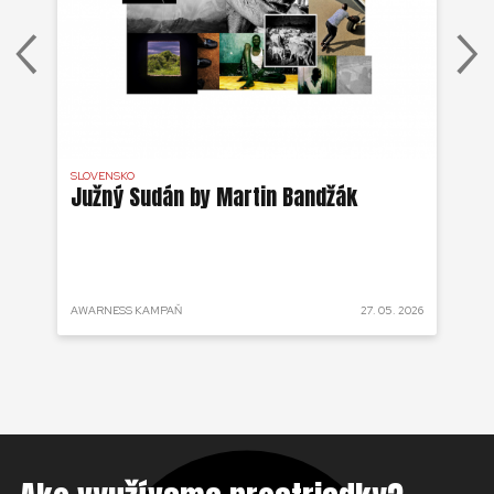
SLOVENSKO
DR 
j
Južný Sudán by Martin Bandžák
Eb
v
Bu
ži
 2025
AWARNESS KAMPAŇ
27. 05. 2026
AKT