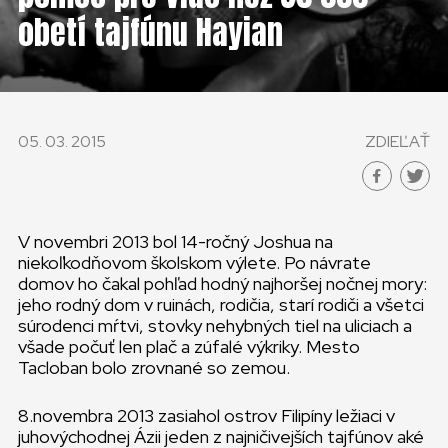
KONTAKT
obetí tajfúnu Hayian
SLOVENSKO
GLOBAL
05. 03. 2015
ZDIEĽAŤ
SLOVENSKO
ČESKÁ REPUBLIKA
V novembri 2013 bol 14-ročný Joshua na
niekoľkodňovom školskom výlete. Po návrate
domov ho čakal pohľad hodný najhoršej nočnej mory:
jeho rodný dom v ruinách, rodičia, starí rodiči a všetci
súrodenci mŕtvi, stovky nehybných tiel na uliciach a
všade počuť len plač a zúfalé výkriky. Mesto
Tacloban bolo zrovnané so zemou.
8.novembra 2013 zasiahol ostrov Filipíny ležiaci v
juhovýchodnej Ázii jeden z najničivejších tajfúnov aké