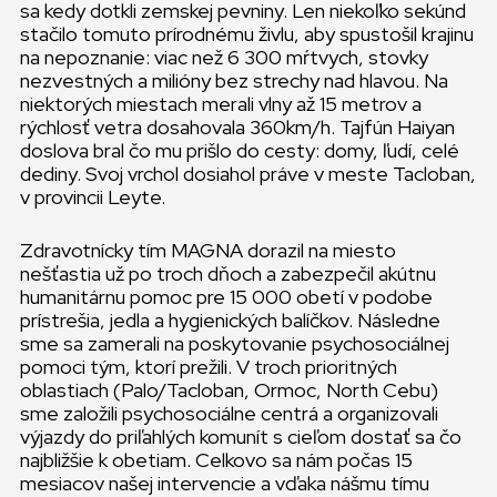
sa kedy dotkli zemskej pevniny. Len niekoľko sekúnd
stačilo tomuto prírodnému živlu, aby spustošil krajinu
na nepoznanie: viac než 6 300 mŕtvych, stovky
nezvestných a milióny bez strechy nad hlavou. Na
niektorých miestach merali vlny až 15 metrov a
rýchlosť vetra dosahovala 360km/h. Tajfún Haiyan
doslova bral čo mu prišlo do cesty: domy, ľudí, celé
dediny. Svoj vrchol dosiahol práve v meste Tacloban,
v provincii Leyte.
Zdravotnícky tím MAGNA dorazil na miesto
nešťastia už po troch dňoch a zabezpečil akútnu
humanitárnu pomoc pre 15 000 obetí v podobe
prístrešia, jedla a hygienických balíčkov. Následne
sme sa zamerali na poskytovanie psychosociálnej
pomoci tým, ktorí prežili. V troch prioritných
oblastiach (Palo/Tacloban, Ormoc, North Cebu)
sme založili psychosociálne centrá a organizovali
výjazdy do priľahlých komunít s cieľom dostať sa čo
najbližšie k obetiam. Celkovo sa nám počas 15
mesiacov našej intervencie a vďaka nášmu tímu