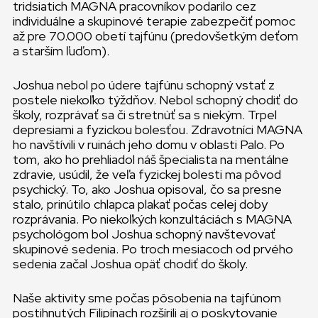
tridsiatich MAGNA pracovníkov podarilo cez
individuálne a skupinové terapie zabezpečiť pomoc
až pre 70.000 obetí tajfúnu (predovšetkým deťom
a starším ľuďom).
Joshua nebol po údere tajfúnu schopný vstať z
postele niekoľko týždňov. Nebol schopný chodiť do
školy, rozprávať sa či stretnúť sa s niekým. Trpel
depresiami a fyzickou bolesťou. Zdravotníci MAGNA
ho navštívili v ruinách jeho domu v oblasti Palo. Po
tom, ako ho prehliadol náš špecialista na mentálne
zdravie, usúdil, že veľa fyzickej bolesti ma pôvod
psychický. To, ako Joshua opisoval, čo sa presne
stalo, prinútilo chlapca plakať počas celej doby
rozprávania. Po niekoľkých konzultáciách s MAGNA
psychológom bol Joshua schopný navštevovať
skupinové sedenia. Po troch mesiacoch od prvého
sedenia začal Joshua opäť chodiť do školy.
Naše aktivity sme počas pôsobenia na tajfúnom
postihnutých Filipínach rozšírili aj o poskytovanie