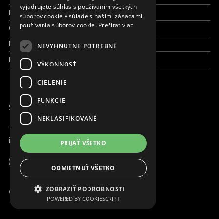
FRENCH
vyjadrujete súhlas s používaním všetkých
Kto sme
súborov cookie v súlade s našimi zásadami
používania súborov cookie.
Prečítať viac
Čo robíme
Kde robíme
NEVYHNUTNE POTREBNÉ
Kontaktujte nás
VÝKONNOSŤ
CIELENIE
FUNKCIE
SME ONLINE
NEKLASIFIKOVANÉ
+421 917 827 827
info@magna.org
PRIJAŤ VŠETKO
Slovensko
Apoteka + Pinakoteka
ODMIETNUŤ VŠETKO
Pracujte s nami
ZOBRAZIŤ PODROBNOSTI
© Copyright MAGNA. 2001 - 2026
POWERED BY COOKIESCRIPT
Kontakt