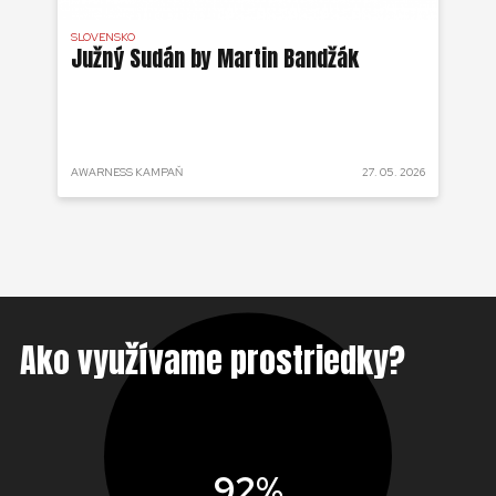
SLOVENSKO
DR 
j
Južný Sudán by Martin Bandžák
Eb
v
Bu
ži
 2025
AWARNESS KAMPAŇ
27. 05. 2026
AKT
Ako využívame prostriedky?
92%