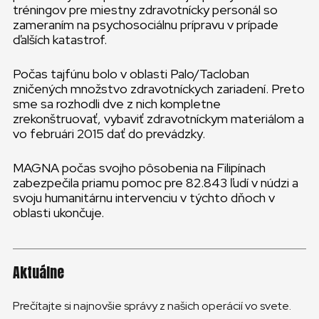
tréningov pre miestny zdravotnícky personál so
zameraním na psychosociálnu prípravu v prípade
ďalších katastrof.
Počas tajfúnu bolo v oblasti Palo/Tacloban
zničených množstvo zdravotníckych zariadení. Preto
sme sa rozhodli dve z nich kompletne
zrekonštruovať, vybaviť zdravotníckym materiálom a
vo februári 2015 dať do prevádzky.
MAGNA počas svojho pôsobenia na Filipínach
zabezpečila priamu pomoc pre 82.843 ľudí v núdzi a
svoju humanitárnu intervenciu v týchto dňoch v
oblasti ukončuje.
Aktuálne
Prečítajte si najnovšie správy z našich operácií vo svete.