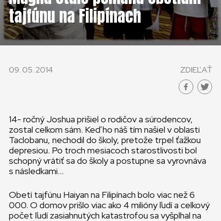
KONTAKT
tajfúnu na Filipínach
SLOVENSKO
GLOBAL
09. 05. 2014
ZDIEĽAŤ
SLOVENSKO
ČESKÁ REPUBLIKA
14- ročný Joshua prišiel o rodičov a súrodencov,
zostal celkom sám. Keď ho náš tím našiel v oblasti
Taclobanu, nechodil do školy, pretože trpel ťažkou
depresiou. Po troch mesiacoch starostlivosti bol
schopný vrátiť sa do školy a postupne sa vyrovnáva
s následkami…
Obetí tajfúnu Haiyan na Filipínach bolo viac než 6
000. O domov prišlo viac ako 4 milióny ľudí a celkový
počet ľudí zasiahnutých katastrofou sa vyšplhal na