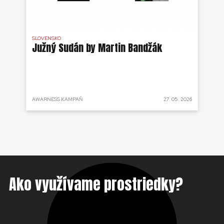
SLOVENSKO
DR 
j
Južný Sudán by Martin Bandžák
Eb
v
Bu
ži
 2025
AWARNESS KAMPAŇ
27. 05. 2026
AKT
Ako využívame prostriedky?