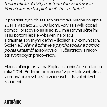
terapeutické aktivity a neformálne vzdelávanie.
Pomáhame im tak prekonať stres a stratu.“
V postihnutých oblastiach pracovala Magna do apríla
2014 s viac ako 20 000 ľuďmi. Aby sa zvýšil dopad
pomoci, pracovalo sa aj so 150 miestnymi učiteľmi.
Tí sú potom lepšie vybavení na prácu
s traumatizovanými deťmi v školách a v komunitách.
Školenie
Duševné zdravie a psychosociálna pomoc
počas katastrôf
absolvovalo 111 účastníkov z radov
zdravotníckych pracovníkov.
Magna plánuje ostať na Filipínach minimálne do konca
roka 2014. Budeme pokračovať v preškolovaní, ale aj
v renovácii a revitalizácii zničených zdravotníckych
zariadení.
Aktuálne