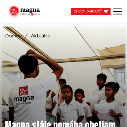
CHCEM DAROVAŤ
CHCEM DAROVAŤ
Domov
Aktuálne
NAŠA PRÁCA
O NÁS
AKTUÁLNE
ZAPOJTE SA
APOTEKA + PINAKOTEKA
PRACUJTE S NAMI
Magna stále pomáha obetiam