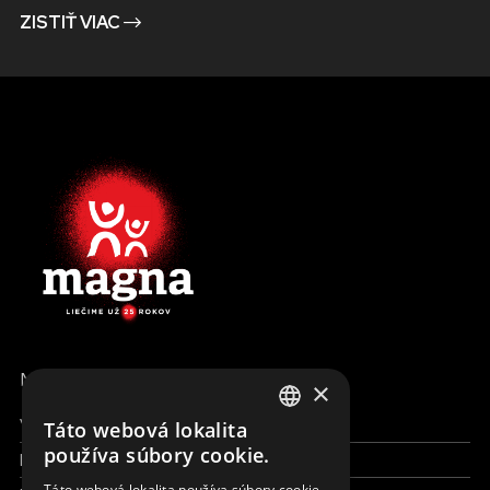
ZISTIŤ VIAC
MENU
×
Všetky formy pomoci
Táto webová lokalita
ENGLISH
používa súbory cookie.
Financie a reporty
SLOVAK
Táto webová lokalita používa súbory cookie