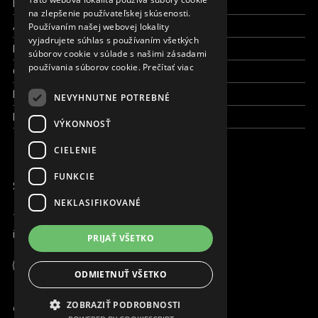
Pracujte s nami
na zlepšenie používateľskej skúsenosti.
CZECH
Aktuálne
Používaním našej webovej lokality
FRENCH
vyjadrujete súhlas s používaním všetkých
Kto sme
súborov cookie v súlade s našimi zásadami
používania súborov cookie.
Prečítať viac
Čo robíme
Kde robíme
NEVYHNUTNE POTREBNÉ
Kontaktujte nás
VÝKONNOSŤ
CIELENIE
FUNKCIE
SME ONLINE
NEKLASIFIKOVANÉ
+421 917 827 827
info@magna.org
PRIJAŤ VŠETKO
Slovensko
Apoteka + Pinakoteka
ODMIETNUŤ VŠETKO
Pracujte s nami
ZOBRAZIŤ PODROBNOSTI
© Copyright MAGNA. 2001 - 2026