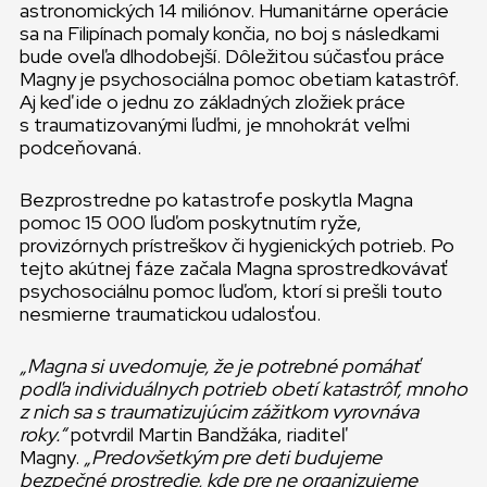
astronomických 14 miliónov. Humanitárne operácie
sa na Filipínach pomaly končia, no boj s následkami
bude oveľa dlhodobejší. Dôležitou súčasťou práce
Magny je psychosociálna pomoc obetiam katastrôf.
Aj keď ide o jednu zo základných zložiek práce
s traumatizovanými ľuďmi, je mnohokrát veľmi
podceňovaná.
Bezprostredne po katastrofe poskytla Magna
pomoc 15 000 ľuďom poskytnutím ryže,
provizórnych prístreškov či hygienických potrieb. Po
tejto akútnej fáze začala Magna sprostredkovávať
psychosociálnu pomoc ľuďom, ktorí si prešli touto
nesmierne traumatickou udalosťou.
„Magna si uvedomuje, že je potrebné pomáhať
podľa individuálnych potrieb obetí katastrôf, mnoho
z nich sa s traumatizujúcim zážitkom vyrovnáva
roky.“
potvrdil Martin Bandžáka, riaditeľ
Magny.
„Predovšetkým pre deti budujeme
bezpečné prostredie, kde pre ne organizujeme