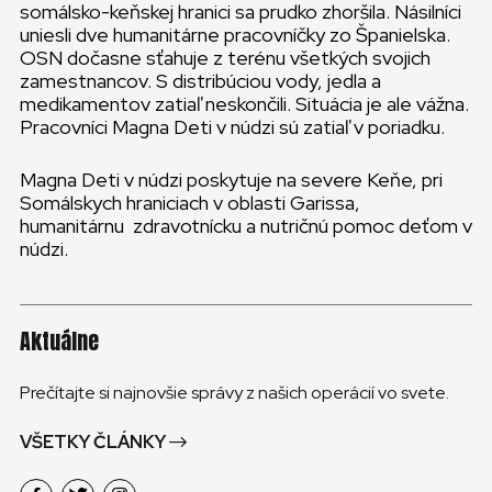
somálsko-keňskej hranici sa prudko zhoršila. Násilníci
KONTAKT
uniesli dve humanitárne pracovníčky zo Španielska.
OSN dočasne sťahuje z terénu všetkých svojich
SLOVENSKO
zamestnancov. S distribúciou vody, jedla a
medikamentov zatiaľ neskončili. Situácia je ale vážna.
Pracovníci Magna Deti v núdzi sú zatiaľ v poriadku.
GLOBAL
Magna Deti v núdzi poskytuje na severe Keňe, pri
SLOVENSKO
Somálskych hraniciach v oblasti Garissa,
humanitárnu zdravotnícku a nutričnú pomoc deťom v
ČESKÁ REPUBLIKA
núdzi.
Aktuálne
Prečítajte si najnovšie správy z našich operácií vo svete.
VŠETKY ČLÁNKY