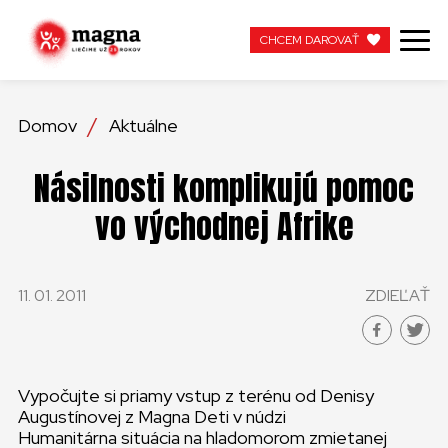
CHCEM DAROVAŤ
CHCEM DAROVAŤ
Domov
Aktuálne
NAŠA PRÁCA
Násilnosti komplikujú pomoc
O NÁS
vo východnej Afrike
AKTUÁLNE
11. 01. 2011
ZDIEĽAŤ
ZAPOJTE SA
APOTEKA + PINAKOTEKA
Vypočujte si priamy vstup z terénu od Denisy
PRACUJTE S NAMI
Augustínovej z Magna Deti v núdzi
Humanitárna situácia na hladomorom zmietanej