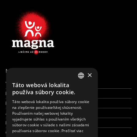
MENU
×
Všetky formy pomoci
Táto webová lokalita
ENGLISH
používa súbory cookie.
Financie a reporty
SLOVAK
Táto webová lokalita používa súbory cookie
Pracujte s nami
na zlepšenie používateľskej skúsenosti.
CZECH
Aktuálne
Používaním našej webovej lokality
FRENCH
vyjadrujete súhlas s používaním všetkých
Kto sme
súborov cookie v súlade s našimi zásadami
používania súborov cookie.
Prečítať viac
Čo robíme