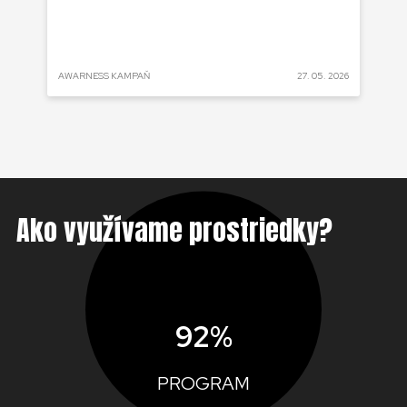
v
Bu
ži
 2025
AWARNESS KAMPAŇ
27. 05. 2026
AKT
Ako využívame prostriedky?
92%
PROGRAM