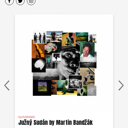
SLOVENSKO
DR 
j
Južný Sudán by Martin Bandžák
Eb