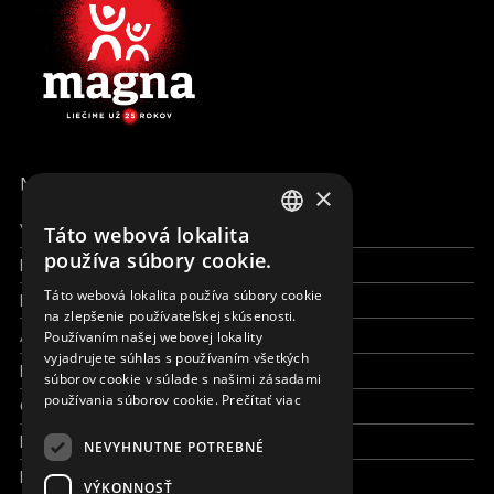
MENU
×
Všetky formy pomoci
Táto webová lokalita
ENGLISH
používa súbory cookie.
Financie a reporty
SLOVAK
Táto webová lokalita používa súbory cookie
Pracujte s nami
na zlepšenie používateľskej skúsenosti.
CZECH
Aktuálne
Používaním našej webovej lokality
FRENCH
vyjadrujete súhlas s používaním všetkých
Kto sme
súborov cookie v súlade s našimi zásadami
používania súborov cookie.
Prečítať viac
Čo robíme
Kde robíme
NEVYHNUTNE POTREBNÉ
Kontaktujte nás
VÝKONNOSŤ