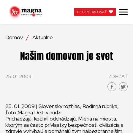
CHCEM DAROVAŤ
CHCEM DAROVAŤ
Domov
Aktuálne
NAŠA PRÁCA
Našim domovom je svet
O NÁS
25. 01. 2009
ZDIEĽAŤ
AKTUÁLNE
ZAPOJTE SA
25. 01. 2009 | Slovensky rozhlas, Rodinná rubrika,
APOTEKA + PINAKOTEKA
foto Magna Deti v núdzi
Prichádzajú, keď iní odchádzajú. Mieria na miesta,
PRACUJTE S NAMI
ktorým sa často prívlastky bezpečnosť, civilizácia a
zdravie vyhýbajú a pomáhajú tým najbezbrannejším.