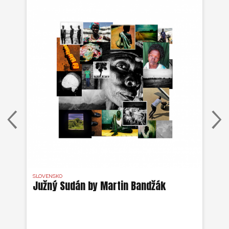
SLOVENSKO
DR 
j
Južný Sudán by Martin Bandžák
Eb
v
Bu
ži