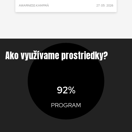
 2025
AWARNESS KAMPAŇ
27. 05. 2026
AKT
Ako využívame prostriedky?
92%
PROGRAM