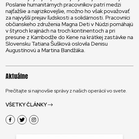
KONTAKT
Poslanie humanitárnych pracovníkov patrí medzi
najťažšie a najrizikovejšie, možno ho však považovať
za najvyšší prejav ľudskosti a solidárnosti. Pracovníci
SLOVENSKO
občianskeho združenia Magna Deti v Núdzi pomáhajú
v štyroch krajinách na troch kontinentoch a pri
GLOBAL
presune z Kambodže do Kene na krátkej zastávke na
Slovensku Tatiana Šušková oslovila Denisu
Augustínovú a Martina Bandžáka.
SLOVENSKO
ČESKÁ REPUBLIKA
Aktuálne
Prečítajte si najnovšie správy z našich operácií vo svete.
VŠETKY ČLÁNKY