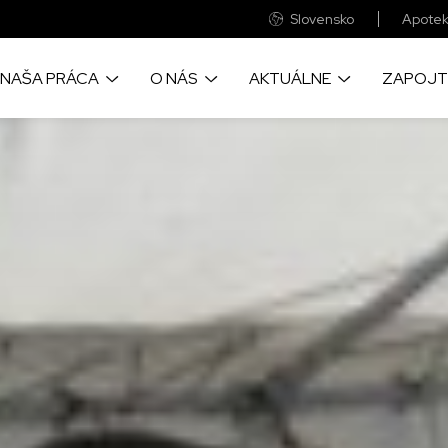
Slovensko
Apotek
NAŠA PRÁCA
O NÁS
AKTUÁLNE
ZAPOJT
o prinášame život
Sme medzinárodná zdravotnícka
Objavye aktulne správy a príbehy
Veľká časť finančnýc
cu pomoc, tam kde je to
humanitárna organizácia
z našich projektov okolo sveta
prostriedkov pochádza
eba
ste vy
Pozrite si naše každoročné
Velké fotografické reportáže zo
kde realizujeme naše
auditované finančné výkazy
zabudnutých kríz sveta
Udržateľnosť našich p
nebola možná bez spo
firmami a nadáciami
Objavte ako a prečo sme vznikli a
Zapojte sa a navštívte naše
informácie o chorobách,
všetko o významných udalostiach
pudujatia, kde sa dozviete viac o
ime, a o lekárskych
v našej práci
našej práci
Tu nájdete naše všet
 ktoré poskytujeme
bankové účty
Zistite, ako prevádzkujeme
globálnu sieť MAGNA
Pre vás neznamenajú
výdavok a pritom s n
ac o našich svedectvách