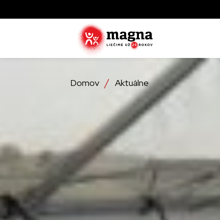
Domov
Aktuálne
Zistite ak
zachraňujú
najviac tr
Objavte, 
operácie
Detailné 
ktoré lieč
službách,
Zistite vi