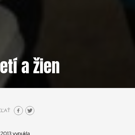
tí a žien
EĽAŤ
2013 vypukla