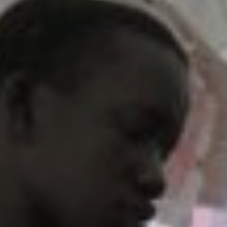
pomôcť zachrániť živo
tých častí sveta
Sme závislí od odhodla
obetavosti a tvrdej prá
teréne aj v kancelárii