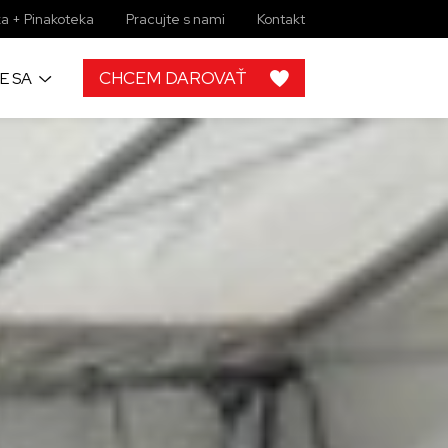
a + Pinakoteka
Pracujte s nami
Kontakt
CHCEM DAROVAŤ
E SA
h
 od ľudí ako
rojektov, by
lupráce s
ky zbierkové
 žiadny
imi môžete