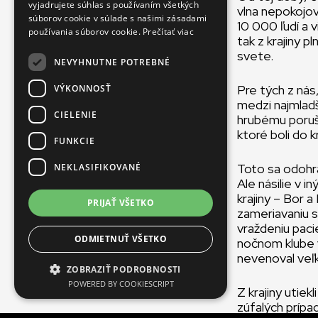
FRENCH
vyjadrujete súhlas s používaním všetkých
vlna nepokojov 
súborov cookie v súlade s našimi zásadami
10 000 ľudí a 
používania súborov cookie.
Prečítať viac
tak z krajiny p
svete.
NEVYHNUTNE POTREBNÉ
Pre tých z nás
VÝKONNOSŤ
medzi najmladš
CIELENIE
hrubému porušo
ktoré boli do 
FUNKCIE
Toto sa odohra
NEKLASIFIKOVANÉ
Ale násilie v i
krajiny – Bor 
PRIJAŤ VŠETKO
zameriavaniu s
vraždeniu paci
ODMIETNUŤ VŠETKO
nočnom klube v
nevenoval veľ
ZOBRAZIŤ PODROBNOSTI
POWERED BY COOKIESCRIPT
Z krajiny utiek
zúfalých prípad