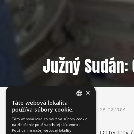
Južný Sudán: 
×
Táto webová lokalita
ENGLISH
používa súbory cookie.
28. 02. 2014
SLOVAK
Táto webová lokalita používa súbory cookie
na zlepšenie používateľskej skúsenosti.
CZECH
Používaním našej webovej lokality
Od tej doby, 