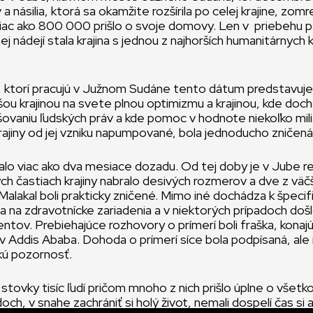
a násilia, ktorá sa okamžite rozšírila po celej krajine, zo
viac ako 800 000 prišlo o svoje domovy. Len v priebehu 
lnej nádejí stala krajina s jednou z najhorších humanitárnych
, ktorí pracujú v Južnom Sudáne tento dátum predstavuje 
ou krajinou na svete plnou optimizmu a krajinou, kde doc
vaniu ľudských práv a kde pomoc v hodnote niekoľko mili
krajiny od jej vzniku napumpované, bola jednoducho zničená
lo viac ako dva mesiace dozadu. Od tej doby je v Jube rel
ných častiach krajiny nabralo desivých rozmerov a dve z väč
a Malakal boli prakticky zničené. Mimo iné dochádza k špeci
a na zdravotnícke zariadenia a v niektorých prípadoch došlo
entov. Prebiehajúce rozhovory o prímerí boli fraška, konaj
 Addis Ababa. Dohoda o prímerí síce bola podpísaná, ale n
kú pozornosť.
li stovky tisíc ľudí pričom mnoho z nich prišlo úplne o všetk
och, v snahe zachrániť si holý život, nemali dospelí čas si 