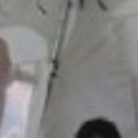
t
nia,
ce ľudí v