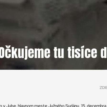
Očkujeme tu tisíce de
ZDI
čo v Jube, hlavnom meste Južného Sudánu, 15. decembra 