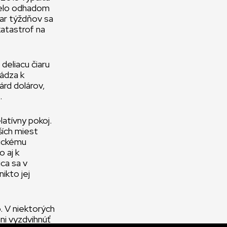
mrelo odhadom
par týždňov sa
 katastrof na
deliacu čiaru
hádza k
árd dolárov,
.
atívny pokoj.
ších miest
fickému
 aj k
úca sa v
ikto jej
o. V niektorých
ani vyzdvihnúť