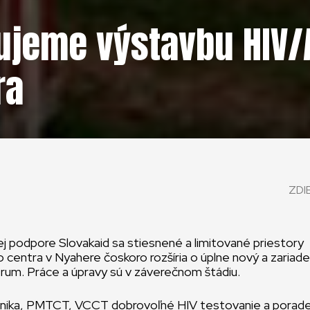
jeme výstavbu HIV/A
ra
ZDI
j podpore Slovakaid sa stiesnené a limitované priestory
 centra v Nyahere čoskoro rozšíria o úplne nový a zariade
rum. Práce a úpravy sú v záverečnom štádiu.
linika, PMTCT, VCCT dobrovoľné HIV testovanie a porad