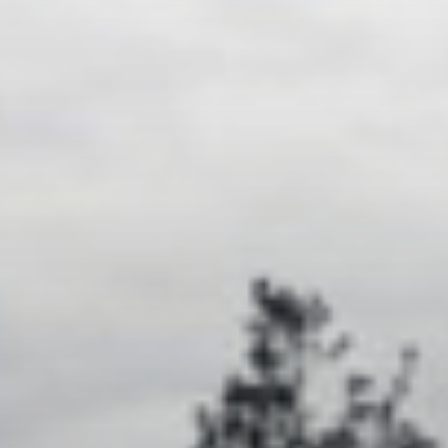
pomôcť zachrániť živo
tých častí sveta
Sme závislí od odhodla
obetavosti a tvrdej prá
teréne aj v kancelárii