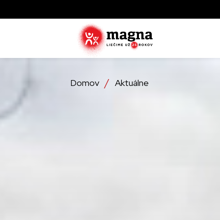
Domov
Aktuálne
Zistite ak
zachraňujú
najviac tr
Objavte, 
operácie
Detailné 
ktoré lieč
službách,
Zistite vi