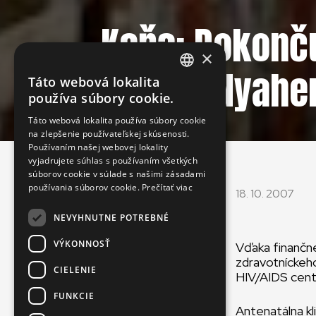
Keňa: Dokonču
×
oblasti Nyahe
Táto webová lokalita
ENGLISH
používa súbory cookie.
SLOVAK
Táto webová lokalita používa súbory cookie
na zlepšenie používateľskej skúsenosti.
CZECH
Používaním našej webovej lokality
FRENCH
vyjadrujete súhlas s používaním všetkých
súborov cookie v súlade s našimi zásadami
používania súborov cookie.
Prečítať viac
18. 10. 2007
NEVYHNUTNE POTREBNÉ
VÝKONNOSŤ
Vďaka finančne
zdravotníckeho
CIELENIE
HIV/AIDS cent
FUNKCIE
Antenatálna k