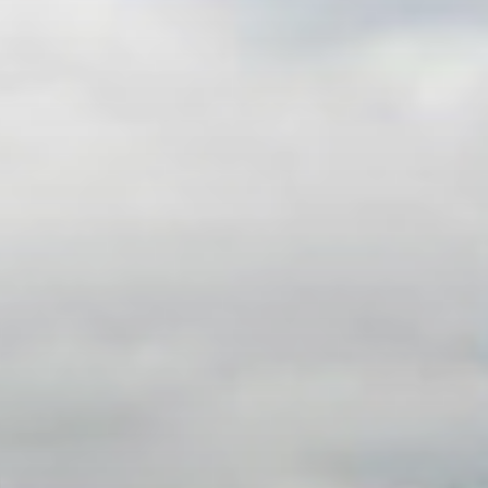
t
nia,
ce ľudí v