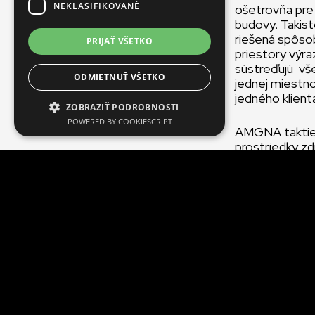
NEKLASIFIKOVANÉ
ošetrovňa pre 
budovy. Takist
riešená spôso
PRIJAŤ VŠETKO
priestory výra
sústreďujú vše
ODMIETNUŤ VŠETKO
jednej miestno
jedného klient
ZOBRAZIŤ PODROBNOSTI
POWERED BY COOKIESCRIPT
AMGNA taktiež
prostriedky zd
stave existujú
Nové HIV/AIDS 
čoho budú v ko
Noel Badibanga