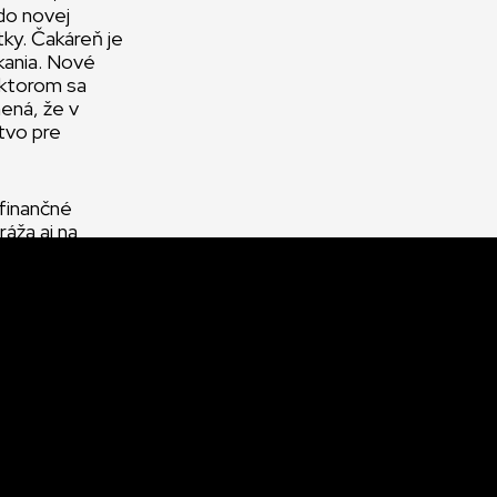
do novej
tky. Čakáreň je
kania. Nové
 ktorom sa
ená, že v
stvo pre
finančné
áža aj na
ých služieb, z