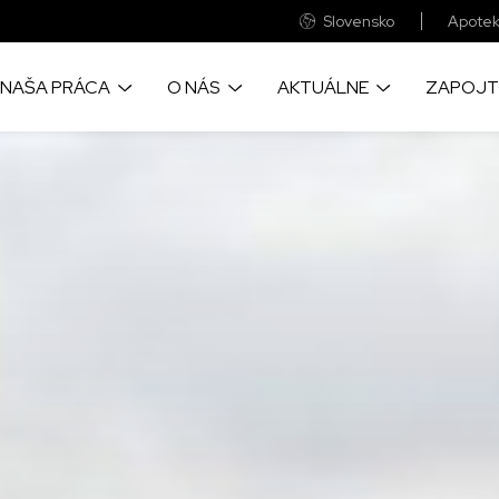
Slovensko
Apotek
NAŠA PRÁCA
O NÁS
AKTUÁLNE
ZAPOJT
o prinášame život
Sme medzinárodná zdravotnícka
Objavye aktulne správy a príbehy
Veľká časť finančnýc
cu pomoc, tam kde je to
humanitárna organizácia
z našich projektov okolo sveta
prostriedkov pochádza
eba
ste vy
Pozrite si naše každoročné
Velké fotografické reportáže zo
kde realizujeme naše
auditované finančné výkazy
zabudnutých kríz sveta
Udržateľnosť našich p
nebola možná bez spo
firmami a nadáciami
Objavte ako a prečo sme vznikli a
Zapojte sa a navštívte naše
informácie o chorobách,
všetko o významných udalostiach
pudujatia, kde sa dozviete viac o
ime, a o lekárskych
v našej práci
našej práci
Tu nájdete naše všet
 ktoré poskytujeme
bankové účty
Zistite, ako prevádzkujeme
globálnu sieť MAGNA
Pre vás neznamenajú
výdavok a pritom s n
ac o našich svedectvách