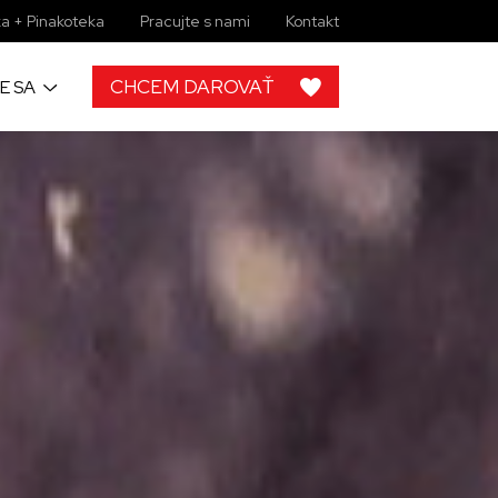
a + Pinakoteka
Pracujte s nami
Kontakt
CHCEM DAROVAŤ
E SA
h
 od ľudí ako
rojektov, by
lupráce s
ky zbierkové
 žiadny
imi môžete