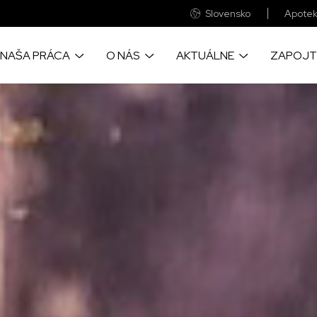
Slovensko
Apotek
NAŠA PRÁCA
O NÁS
AKTUÁLNE
ZAPOJT
o prinášame život
Sme medzinárodná zdravotnícka
Objavye aktulne správy a príbehy
Veľká časť finančnýc
cu pomoc, tam kde je to
humanitárna organizácia
z našich projektov okolo sveta
prostriedkov pochádza
eba
ste vy
Pozrite si naše každoročné
Velké fotografické reportáže zo
kde realizujeme naše
auditované finančné výkazy
zabudnutých kríz sveta
Udržateľnosť našich p
nebola možná bez spo
firmami a nadáciami
Objavte ako a prečo sme vznikli a
Zapojte sa a navštívte naše
informácie o chorobách,
všetko o významných udalostiach
pudujatia, kde sa dozviete viac o
ime, a o lekárskych
v našej práci
našej práci
Tu nájdete naše všet
 ktoré poskytujeme
bankové účty
Zistite, ako prevádzkujeme
globálnu sieť MAGNA
Pre vás neznamenajú
výdavok a pritom s n
ac o našich svedectvách