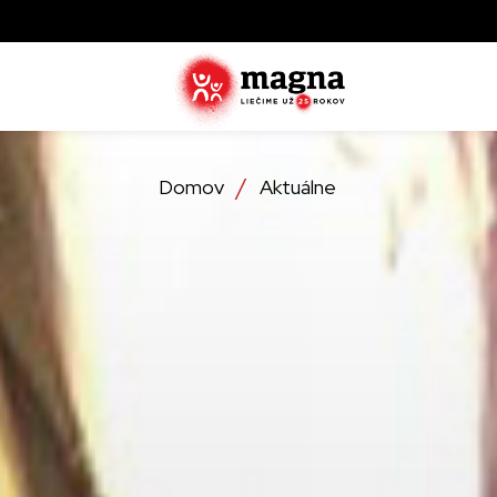
Domov
Aktuálne
Zistite ak
zachraňujú
najviac tr
Objavte, 
operácie
Detailné 
ktoré lieč
službách,
Zistite vi