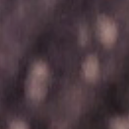
t
nia,
ce ľudí v