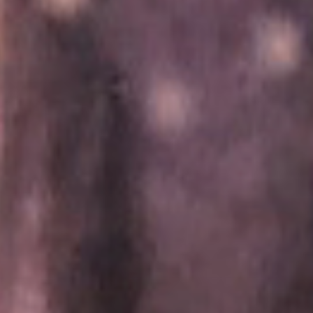
pomôcť zachrániť živo
tých častí sveta
Sme závislí od odhodla
obetavosti a tvrdej prá
teréne aj v kancelárii