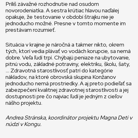
Príliš závažné rozhodnutie nad osudom
novorodeniatka. A sestra krútiac hlavou naďalej
opakuje, že testovanie v období štrajku nie je
jednoducho možné. Presne v tomto momente im
prestávam rozumieť.
Situácia v krajine je náročná a takmer nikto, okrem
tých, ktorí vedia plávať vo vodách korupcie, sa nemá
dobre. Veľa ľudí trpí. Chýbajú peniaze na ubytovanie,
pitnú vodu, základné potraviny, elektriku, školu, šaty,
… Zdravotná starostlivosť patrí do kategórie
nákladov, na ktoré obrovská skupina Konžanov
jednoducho nemá prostriedky. A aj preto podieľať sa
zabezpečení kvalitnej zdravotnej starostlivosti a jej
dostupnosti pre čo najviac ľudí je jedným z cieľov
nášho projektu.
Andrea Stránska, koordinátor projektu Magna Deti v
núdzi v Kongu.