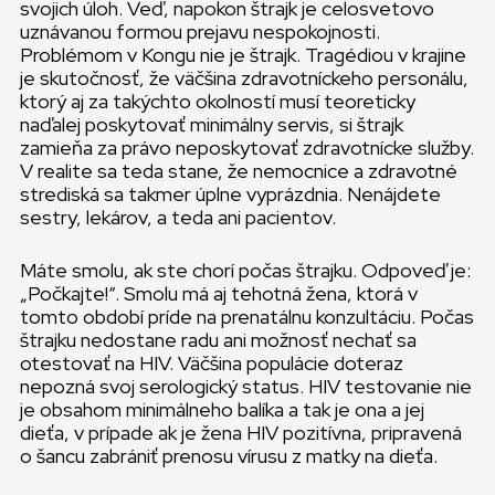
svojich úloh. Veď, napokon štrajk je celosvetovo
uznávanou formou prejavu nespokojnosti.
Problémom v Kongu nie je štrajk. Tragédiou v krajine
je skutočnosť, že väčšina zdravotníckeho personálu,
ktorý aj za takýchto okolností musí teoreticky
naďalej poskytovať minimálny servis, si štrajk
zamieňa za právo neposkytovať zdravotnícke služby.
V realite sa teda stane, že nemocnice a zdravotné
strediská sa takmer úplne vyprázdnia. Nenájdete
sestry, lekárov, a teda ani pacientov.
Máte smolu, ak ste chorí počas štrajku. Odpoveď je:
„Počkajte!“. Smolu má aj tehotná žena, ktorá v
tomto období príde na prenatálnu konzultáciu. Počas
štrajku nedostane radu ani možnosť nechať sa
otestovať na HIV. Väčšina populácie doteraz
nepozná svoj serologický status. HIV testovanie nie
je obsahom minimálneho balíka a tak je ona a jej
dieťa, v prípade ak je žena HIV pozitívna, pripravená
o šancu zabrániť prenosu vírusu z matky na dieťa.