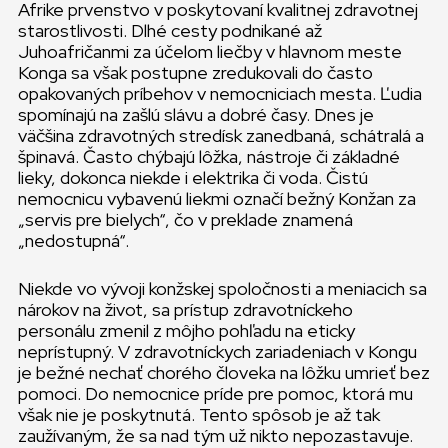
Afrike prvenstvo v poskytovaní kvalitnej zdravotnej
starostlivosti. Dlhé cesty podnikané až
Juhoafričanmi za účelom liečby v hlavnom meste
Konga sa však postupne zredukovali do často
opakovaných príbehov v nemocniciach mesta. Ľudia
spomínajú na zašlú slávu a dobré časy. Dnes je
väčšina zdravotných stredísk zanedbaná, schátralá a
špinavá. Často chýbajú lôžka, nástroje či základné
lieky, dokonca niekde i elektrika či voda. Čistú
nemocnicu vybavenú liekmi označí bežný Konžan za
„servis pre bielych“, čo v preklade znamená
„nedostupná“.
Niekde vo vývoji konžskej spoločnosti a meniacich sa
nárokov na život, sa prístup zdravotníckeho
personálu zmenil z môjho pohľadu na eticky
neprístupný. V zdravotníckych zariadeniach v Kongu
je bežné nechať chorého človeka na lôžku umrieť bez
pomoci. Do nemocnice príde pre pomoc, ktorá mu
však nie je poskytnutá. Tento spôsob je až tak
zaužívaným, že sa nad tým už nikto nepozastavuje.