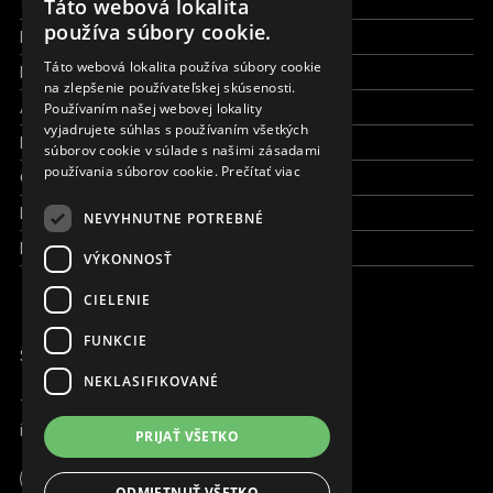
Všetky formy pomoci
Táto webová lokalita
ENGLISH
používa súbory cookie.
Financie a reporty
SLOVAK
Táto webová lokalita používa súbory cookie
Pracujte s nami
na zlepšenie používateľskej skúsenosti.
CZECH
Aktuálne
Používaním našej webovej lokality
FRENCH
vyjadrujete súhlas s používaním všetkých
Kto sme
súborov cookie v súlade s našimi zásadami
používania súborov cookie.
Prečítať viac
Čo robíme
Kde robíme
NEVYHNUTNE POTREBNÉ
Kontaktujte nás
VÝKONNOSŤ
CIELENIE
FUNKCIE
SME ONLINE
NEKLASIFIKOVANÉ
+421 917 827 827
info@magna.org
PRIJAŤ VŠETKO
Slovensko
Apoteka + Pinakoteka
ODMIETNUŤ VŠETKO