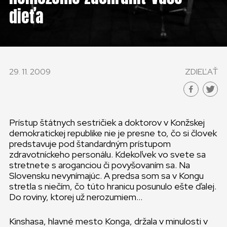
KONTAKT
dieťa
SLOVENSKO
GLOBAL
29. 11. 2009
ZDIEĽAŤ
SLOVENSKO
ČESKÁ REPUBLIKA
Prístup štátnych sestričiek a doktorov v Konžskej
demokratickej republike nie je presne to, čo si človek
predstavuje pod štandardným prístupom
zdravotníckeho personálu. Kdekoľvek vo svete sa
stretnete s aroganciou či povyšovaním sa. Na
Slovensku nevynímajúc. A predsa som sa v Kongu
stretla s niečím, čo túto hranicu posunulo ešte ďalej.
Do roviny, ktorej už nerozumiem…
Kinshasa, hlavné mesto Konga, držala v minulosti v