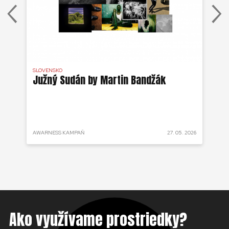
SLOVENSKO
DR 
j
Južný Sudán by Martin Bandžák
Eb
v
Bu
ži
 2025
AWARNESS KAMPAŇ
27. 05. 2026
AKT
Ako využívame prostriedky?