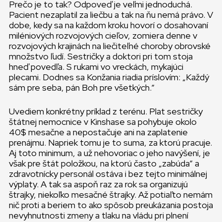
Prečo je to tak? Odpoveď je veľmi jednoduchá.
Pacient nezaplatil za liečbu a tak na ňu nemá právo. V
dobe, kedy sa na každom kroku hovorí o dosahovaní
miléniových rozvojových cieľov, zomiera denne v
rozvojových krajinách na liečiteľné choroby obrovské
množstvo ľudí. Sestričky a doktori pri tom stoja
hneď povedľa. S rukami vo vreckách, mykajúci
plecami. Dodnes sa Konžania riadia príslovím: „Každý
sám pre seba, pán Boh pre všetkých.“
Uvediem konkrétny príklad z terénu. Plat sestričky
štátnej nemocnice v Kinshase sa pohybuje okolo
40$ mesačne a nepostačuje ani na zaplatenie
prenájmu. Napriek tomu je to suma, za ktorú pracuje.
Aj toto minimum, a už nehovoriac o jeho navýšení, je
však pre štát položkou, na ktorú často „zabúda“ a
zdravotnícky personál ostáva i bez tejto minimálnej
výplaty. A tak sa aspoň raz za rok sa organizujú
štrajky, niekoľko mesačné štrajky. Až potiaľto nemám
nič proti a beriem to ako spôsob preukázania postoja
nevyhnutnosti zmeny a tlaku na vládu pri plnení