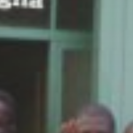
pomôcť zachrániť živo
tých častí sveta
Sme závislí od odhodla
obetavosti a tvrdej prá
teréne aj v kancelárii