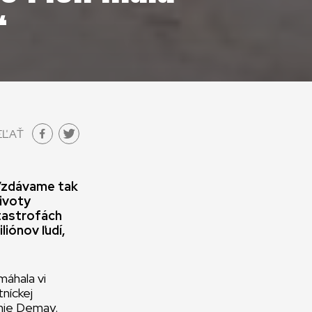
“
EĽAŤ
 Vzdávame tak
ivoty
atastrofách
liónov ľudí,
áhala vi
níckej
phie Demay.