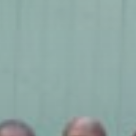
t
nia,
ce ľudí v