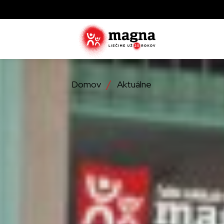
Domov
Aktuálne
Zistite ak
zachraňujú
najviac tr
Objavte, 
operácie
Detailné 
ktoré lieč
službách,
Zistite vi