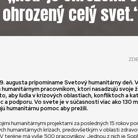
e ohrozený celý svet.
ZDI
 19. augusta pripomíname Svetový humanitárny deň.
 humanitárnym pracovníkom, ktorí nasadzujú svoje ž
 to, aby ľudia v krízových oblastiach, konfliktoch a k
 a podporu. Vo svete je v súčasnosti viac ako 130 mi
jú humanitárnu pomoc aby prežili.
imi humanitárnymi projektami za posledných 15 rokov pom
ch humanitárnych krízach, predovšetkým v oblasti zdravot
. V teréne má vyše 500 pracovníkov. Jednou z nich je So