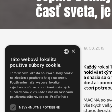
časť sveta, j
19. 08. 2016
×
Táto webová lokalita
ENGLISH
používa súbory cookie.
Každý rok si
SLOVAK
hold všetkým
Táto webová lokalita používa súbory cookie
a snažia sa o
na zlepšenie používateľskej skúsenosti.
CZECH
dostali pomoc
Používaním našej webovej lokality
FRENCH
vyjadrujete súhlas s používaním všetkých
ktorí potrebu
súborov cookie v súlade s našimi zásadami
používania súborov cookie.
Prečítať viac
MAGNA so svoj
všetkých veľký
NEVYHNUTNE POTREBNÉ
starostlivosti