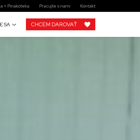
a + Pinakoteka
Pracujte s nami
Kontakt
CHCEM DAROVAŤ
E SA
h
 od ľudí ako
rojektov, by
lupráce s
ky zbierkové
 žiadny
imi môžete