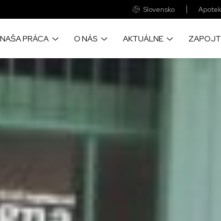
Slovensko
Apotek
NAŠA PRÁCA
O NÁS
AKTUÁLNE
ZAPOJT
o prinášame život
Sme medzinárodná zdravotnícka
Objavye aktulne správy a príbehy
Veľká časť finančnýc
cu pomoc, tam kde je to
humanitárna organizácia
z našich projektov okolo sveta
prostriedkov pochádza
eba
ste vy
Pozrite si naše každoročné
Velké fotografické reportáže zo
kde realizujeme naše
auditované finančné výkazy
zabudnutých kríz sveta
Udržateľnosť našich p
nebola možná bez spo
firmami a nadáciami
Objavte ako a prečo sme vznikli a
Zapojte sa a navštívte naše
informácie o chorobách,
všetko o významných udalostiach
pudujatia, kde sa dozviete viac o
ime, a o lekárskych
v našej práci
našej práci
Tu nájdete naše všet
 ktoré poskytujeme
bankové účty
Zistite, ako prevádzkujeme
globálnu sieť MAGNA
Pre vás neznamenajú
výdavok a pritom s n
ac o našich svedectvách