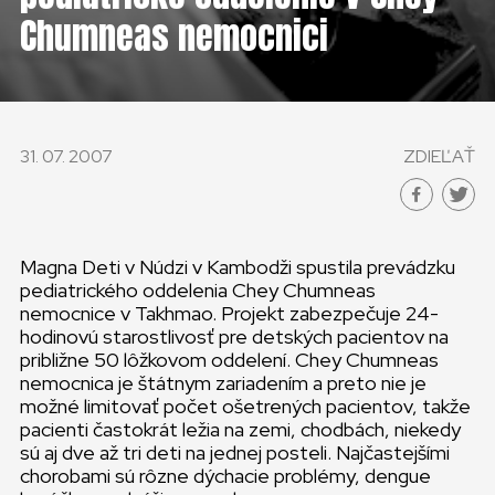
KONTAKT
Chumneas nemocnici
SLOVENSKO
GLOBAL
31. 07. 2007
ZDIEĽAŤ
SLOVENSKO
ČESKÁ REPUBLIKA
Magna Deti v Núdzi v Kambodži spustila prevádzku
pediatrického oddelenia Chey Chumneas
nemocnice v Takhmao. Projekt zabezpečuje 24-
hodinovú starostlivosť pre detských pacientov na
približne 50 lôžkovom oddelení. Chey Chumneas
nemocnica je štátnym zariadením a preto nie je
možné limitovať počet ošetrených pacientov, takže
pacienti častokrát ležia na zemi, chodbách, niekedy
sú aj dve až tri deti na jednej posteli. Najčastejšími
chorobami sú rôzne dýchacie problémy, dengue