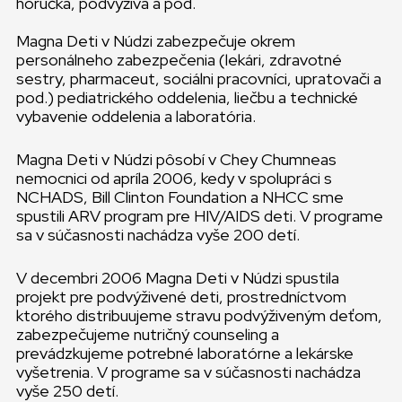
horúčka, podvýživa a pod.
Magna Deti v Núdzi zabezpečuje okrem
personálneho zabezpečenia (lekári, zdravotné
sestry, pharmaceut, sociálni pracovníci, upratovači a
pod.) pediatrického oddelenia, liečbu a technické
vybavenie oddelenia a laboratória.
Magna Deti v Núdzi pôsobí v Chey Chumneas
nemocnici od apríla 2006, kedy v spolupráci s
NCHADS, Bill Clinton Foundation a NHCC sme
spustili ARV program pre HIV/AIDS deti. V programe
sa v súčasnosti nachádza vyše 200 detí.
V decembri 2006 Magna Deti v Núdzi spustila
projekt pre podvýživené deti, prostredníctvom
ktorého distribuujeme stravu podvýživeným deťom,
zabezpečujeme nutričný counseling a
prevádzkujeme potrebné laboratórne a lekárske
vyšetrenia. V programe sa v súčasnosti nachádza
vyše 250 detí.