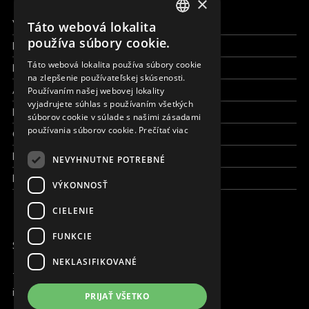
×
Všetky formy pomoci
Táto webová lokalita
ENGLISH
používa súbory cookie.
Financie a reporty
SLOVAK
Táto webová lokalita používa súbory cookie
Pracujte s nami
na zlepšenie používateľskej skúsenosti.
CZECH
Aktuálne
Používaním našej webovej lokality
FRENCH
vyjadrujete súhlas s používaním všetkých
Kto sme
súborov cookie v súlade s našimi zásadami
používania súborov cookie.
Prečítať viac
Čo robíme
Kde robíme
NEVYHNUTNE POTREBNÉ
Kontaktujte nás
VÝKONNOSŤ
CIELENIE
FUNKCIE
SME ONLINE
NEKLASIFIKOVANÉ
+421 917 827 827
info@magna.org
PRIJAŤ VŠETKO
Slovensko