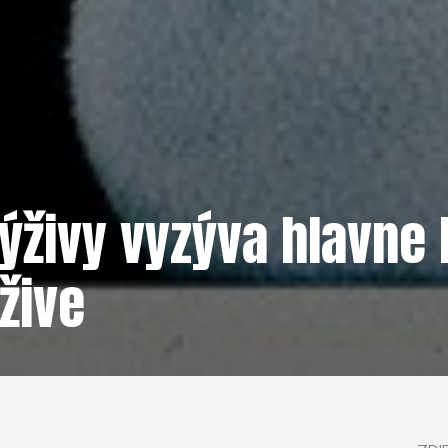
ýživy vyzýva hlavne k
žive