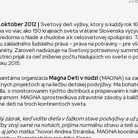
ZDI
6.október 2012 |
Svetový deň výživy, ktorý si každý rok 1
dia vo viac ako 150 krajinách sveta vrátane Slovenska vyzý
edomia o hlade a chudobe a k celosvetovej spolupráci. T
 základného ľudského práva – práva na potraviny – pre v
anéty. Zároveň nadväzuje na Svetový potravinový summit 
níci prijali za cieľ zníženie počtu hladujúcich vo svete o p
oku 2015.
anitárna organizácia
Magna Deti v núdzi
(MAGNA) sa za
tných projektoch aj na liečbu detskej podvýživy. Má bohat
edla, s monitorovaním týchto distribúcií a prispievaním k n
gramom. MAGNA sprostredkúva zdravotné zásoby a balíčk
é deti na troch kontinentoch sveta.
lý zázrak, keď vidíte dieťa v ťažkom stave podvýživy a už
by stojí samé na nohách, príjíma normálnu stravu a teší sa
 aj jeho matka.”
hovorí Andrea Stránska, MAGNA koordiná
jektu v Demokratickej republike Kongo.