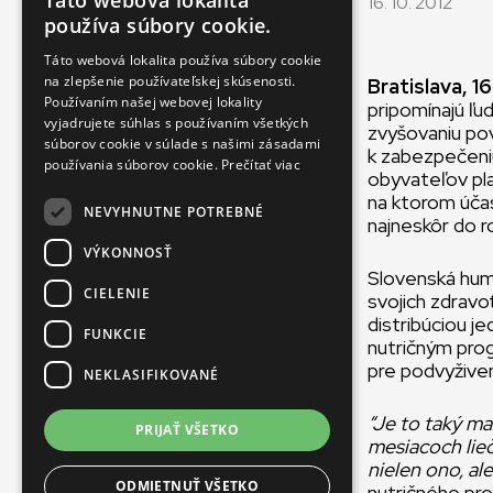
Táto webová lokalita
16. 10. 2012
ENGLISH
používa súbory cookie.
SLOVAK
Táto webová lokalita používa súbory cookie
na zlepšenie používateľskej skúsenosti.
CZECH
Bratislava, 1
Používaním našej webovej lokality
pripomínajú ľu
FRENCH
vyjadrujete súhlas s používaním všetkých
zvyšovaniu pov
súborov cookie v súlade s našimi zásadami
k zabezpečeniu
používania súborov cookie.
Prečítať viac
obyvateľov pl
na ktorom účast
NEVYHNUTNE POTREBNÉ
najneskôr do r
VÝKONNOSŤ
Slovenská hum
CIELENIE
svojich zdravo
distribúciou j
FUNKCIE
nutričným pro
pre podvyživen
NEKLASIFIKOVANÉ
“Je to taký ma
PRIJAŤ VŠETKO
mesiacoch lieč
nielen ono, ale
ODMIETNUŤ VŠETKO
nutričného pro