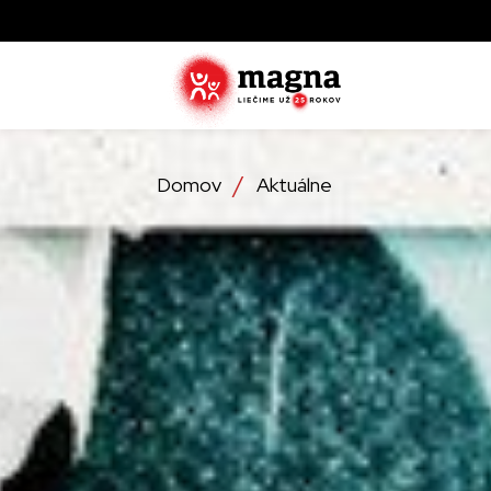
Domov
Aktuálne
Zistite ak
zachraňujú
najviac tr
Objavte, 
operácie
Detailné 
ktoré lieč
službách,
Zistite vi