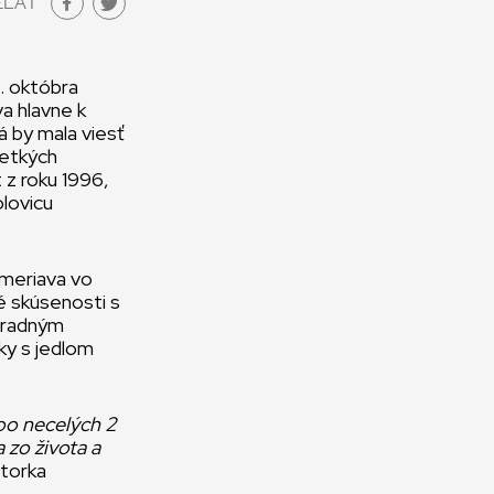
EĽAŤ
6. októbra
va hlavne k
á by mala viesť
šetkých
z roku 1996,
olovicu
meriava vo
é skúsenosti s
áhradným
y s jedlom
 po necelých 2
 zo života a
torka