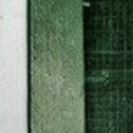
t
nia,
ce ľudí v