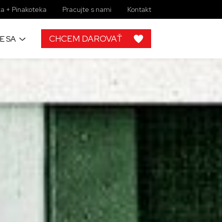
a + Pinakoteka
Pracujte s nami
Kontakt
CHCEM DAROVAŤ
E SA
h
 od ľudí ako
rojektov, by
lupráce s
ky zbierkové
 žiadny
imi môžete