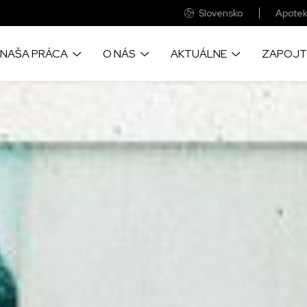
Slovensko
Apotek
NAŠA PRÁCA
O NÁS
AKTUÁLNE
ZAPOJT
o prinášame život
Sme medzinárodná zdravotnícka
Objavye aktulne správy a príbehy
Veľká časť finančnýc
cu pomoc, tam kde je to
humanitárna organizácia
z našich projektov okolo sveta
prostriedkov pochádza
eba
ste vy
Pozrite si naše každoročné
Velké fotografické reportáže zo
kde realizujeme naše
auditované finančné výkazy
zabudnutých kríz sveta
Udržateľnosť našich p
nebola možná bez spo
firmami a nadáciami
Objavte ako a prečo sme vznikli a
Zapojte sa a navštívte naše
informácie o chorobách,
všetko o významných udalostiach
pudujatia, kde sa dozviete viac o
ime, a o lekárskych
v našej práci
našej práci
Tu nájdete naše všet
 ktoré poskytujeme
bankové účty
Zistite, ako prevádzkujeme
globálnu sieť MAGNA
Pre vás neznamenajú
výdavok a pritom s n
ac o našich svedectvách