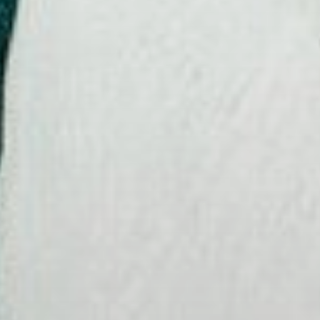
pomôcť zachrániť živo
tých častí sveta
Sme závislí od odhodla
obetavosti a tvrdej prá
teréne aj v kancelárii