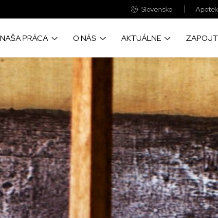
Slovensko
Apotek
NAŠA PRÁCA
O NÁS
AKTUÁLNE
ZAPOJT
o prinášame život
Sme medzinárodná zdravotnícka
Objavye aktulne správy a príbehy
Veľká časť finančnýc
cu pomoc, tam kde je to
humanitárna organizácia
z našich projektov okolo sveta
prostriedkov pochádza
eba
ste vy
Pozrite si naše každoročné
Velké fotografické reportáže zo
kde realizujeme naše
auditované finančné výkazy
zabudnutých kríz sveta
Udržateľnosť našich p
nebola možná bez spo
firmami a nadáciami
Objavte ako a prečo sme vznikli a
Zapojte sa a navštívte naše
informácie o chorobách,
všetko o významných udalostiach
pudujatia, kde sa dozviete viac o
ime, a o lekárskych
v našej práci
našej práci
Tu nájdete naše všet
 ktoré poskytujeme
bankové účty
Zistite, ako prevádzkujeme
globálnu sieť MAGNA
Pre vás neznamenajú
výdavok a pritom s n
ac o našich svedectvách