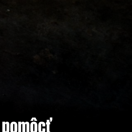
i pomôcť