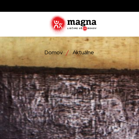
Domov
Aktuálne
Zistite ak
zachraňujú
najviac tr
Objavte, 
operácie
Detailné 
ktoré lieč
službách,
Zistite vi