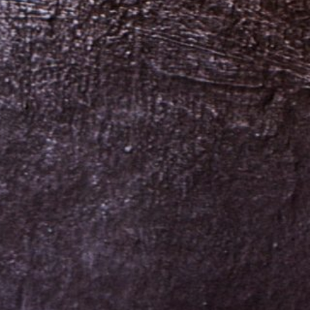
t
nia,
ce ľudí v