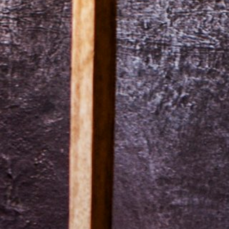
pomôcť zachrániť živo
tých častí sveta
Sme závislí od odhodla
obetavosti a tvrdej prá
teréne aj v kancelárii