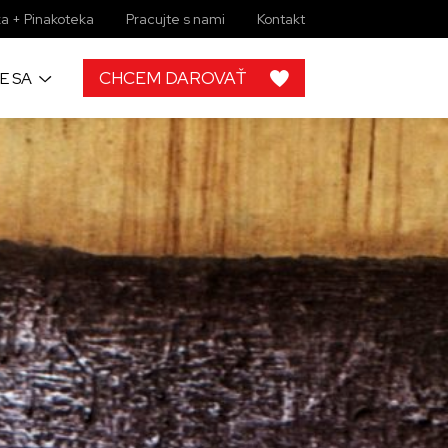
a + Pinakoteka
Pracujte s nami
Kontakt
CHCEM DAROVAŤ
E SA
h
 od ľudí ako
rojektov, by
lupráce s
ky zbierkové
 žiadny
imi môžete