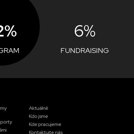
2%
6%
GRAM
FUNDRAISING
rmy
Aktuálně
Kdo jsme
eporty
Kde pracujeme
námi
Kontaktujte nás