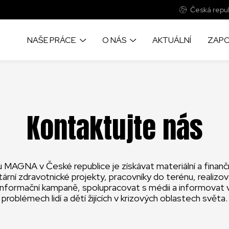
Česká repub
NAŠE PRÁCE
O NÁS
AKTUÁLNÍ
ZAPO
Kontaktujte nás
MAGNA v České republice je získávat materiální a finanč
ární zdravotnické projekty, pracovníky do terénu, realizo
 informační kampaně, spolupracovat s médii a informovat 
problémech lidí a dětí žijících v krizových oblastech světa.