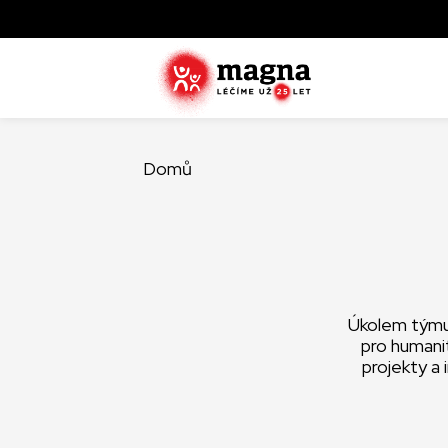
Domů
Úkolem týmu 
pro humanit
projekty a