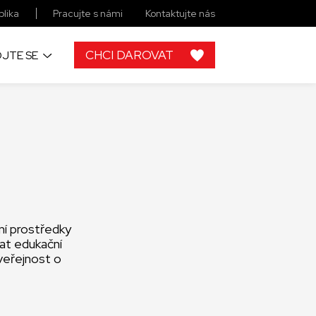
lika
Pracujte s námi
Kontaktujte nás
CHCI DAROVAT
JTE SE
ní prostředky
vat edukační
veřejnost o