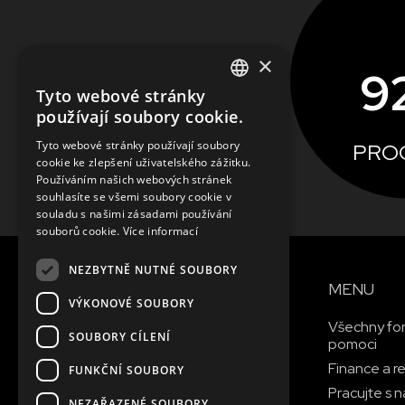
×
9
Tyto webové stránky
ENGLISH
používají soubory cookie.
SLOVAK
Tyto webové stránky používají soubory
PRO
cookie ke zlepšení uživatelského zážitku.
CZECH
Používáním našich webových stránek
ZJISTIT VÍCE
FRENCH
souhlasíte se všemi soubory cookie v
souladu s našimi zásadami používání
souborů cookie.
Více informací
NEZBYTNĚ NUTNÉ SOUBORY
MENU
VÝKONOVÉ SOUBORY
Všechny fo
SOUBORY CÍLENÍ
pomoci
Finance a r
FUNKČNÍ SOUBORY
Pracujte s 
NEZAŘAZENÉ SOUBORY