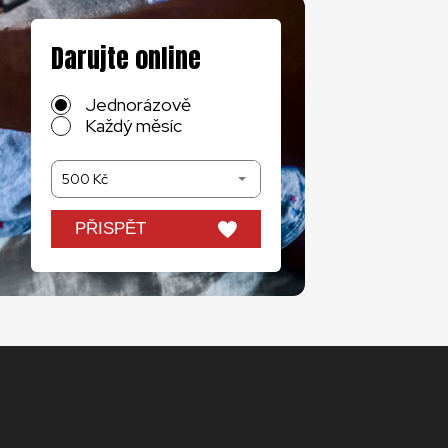
Darujte online
Jednorázově
Každý měsíc
500 Kč
PŘISPĚT