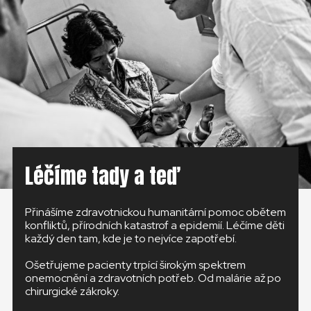
ČESKÁ REPUBLIKA
GLOBAL
SLOVENSKO
ČESKÁ REPUBLIKA
Léčíme tady a teď
Přinášíme zdravotnickou humanitární pomoc obětem
konfliktů, přírodních katastrof a epidemií. Léčíme děti
každý den tam, kde je to nejvíce zapotřebí.
Ošetřujeme pacienty trpící širokým spektrem
onemocnění a zdravotních potřeb. Od malárie až po
chirurgické zákroky.