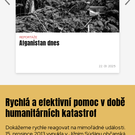
REPORTÁŽE
REP
Afganistan dnes
Dě
v 
 2022
22. 01. 2025
Rychlá a efektivní pomoc v době
humanitárních katastrof
Dokážeme rychle reagovat na mimořádné události.
15. prosince 2013 vypukla v Jižním Súdánu občanská