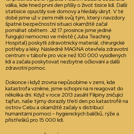
válka, kde hned první den přišly o život tisíce lidí. Další
statisíce opustily své domovy a hledaly úkryt. V té
době jsme už v zemi měli svůj tým, který i navzdory
špatné bezpečnostní situaci okamžitě začal
pomáhat obětem. Již 17. prosince jsme jediné
fungující nemocnici ve městě (Juba Teaching
Hospital) poskytli zdravotnický materiál, chirurgické
potřeby a léky. Následně MAGNA otevřela zdravotní
centrum v táboře pro více než 100 000 vysídlených
lidí a začala poskytovat nezbytné očkování a další
zdravotní pomoc.
Dokonce i když zrovna nepůsobíme v zemi, kde
katastrofa vznikne, jsme schopni na ni reagovat do
několika dní. Když v roce 2013 zasáhl Filipíny zničující
tajfun, naše týmy dorazily třetí den po katastrofě na
ostrov Cebu a okamžitě začaly s distribucí
humanitární pomoci – hygienických balíčků, rýže a
přístřešků pro 15 000 lidí.