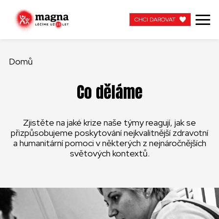
CHCI DAROVAT
CHCI DAROVAT
Domů
NAŠE PRÁCE
Co děláme
O NÁS
Zjistěte na jaké krize naše týmy reagují, jak se
AKTUÁLNÍ
přizpůsobujeme poskytování nejkvalitnější zdravotní
a humanitární pomoci v některých z nejnáročnějších
ZAPOJTE SE
světových kontextů.
PRACUJTE S NÁMI
KONTAKTUJTE NÁS