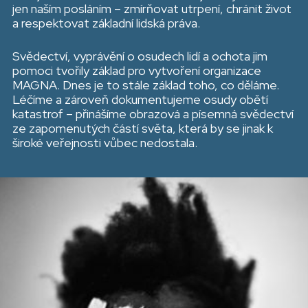
jen naším posláním – zmírňovat utrpení, chránit život
a respektovat základní lidská práva.
Svědectví, vyprávění o osudech lidí a ochota jim
pomoci tvořily základ pro vytvoření organizace
MAGNA. Dnes je to stále základ toho, co děláme.
Léčíme a zároveň dokumentujeme osudy obětí
katastrof – přinášíme obrazová a písemná svědectví
ze zapomenutých částí světa, která by se jinak k
široké veřejnosti vůbec nedostala.