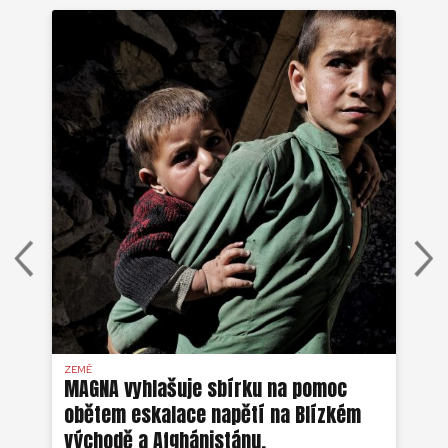
é
ZEMĚ
AFG
MAGNA vyhlašuje sbírku na pomoc
Ze
obětem eskalace napětí na Blízkém
ob
východě a Afghánistánu.