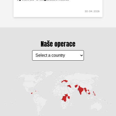
 2021
30. 04. 2026
Naše operace