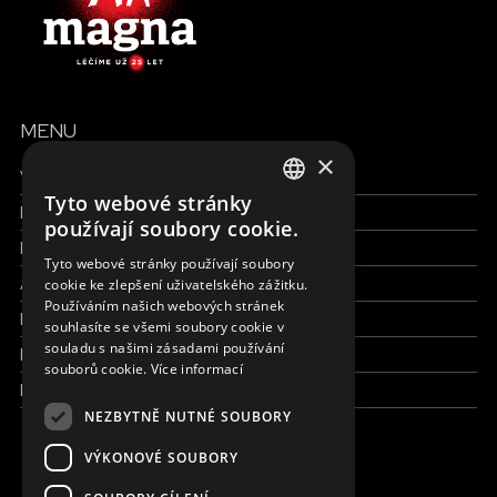
MENU
×
Všechny formy pomoci
Tyto webové stránky
Finance a reporty
ENGLISH
používají soubory cookie.
Pracujte s námi
SLOVAK
Tyto webové stránky používají soubory
Aktuálně
cookie ke zlepšení uživatelského zážitku.
CZECH
Používáním našich webových stránek
Kdo jsme
FRENCH
souhlasíte se všemi soubory cookie v
souladu s našimi zásadami používání
Kde pracujeme
souborů cookie.
Více informací
Kontaktujte nás
NEZBYTNĚ NUTNÉ SOUBORY
VÝKONOVÉ SOUBORY