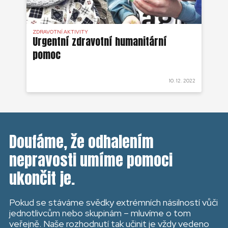
ZDRAVOTNÍ AKTIVITY
ZDR
Urgentní zdravotní humanitární
Zd
pomoc
 2022
10. 12. 2022
Doufáme, že odhalením
nepravosti umíme pomoci
ukončit je.
Pokud se stáváme svědky extrémních násilností vůči
jednotlivcům nebo skupinám – mluvíme o tom
veřejně. Naše rozhodnutí tak učinit je vždy vedeno