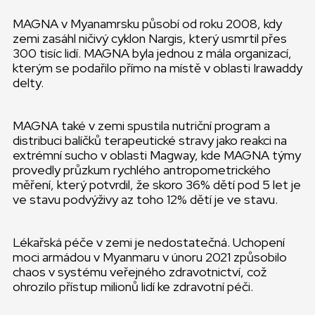
MAGNA v Myanamrsku působí od roku 2008, kdy
zemi zasáhl ničivý cyklon Nargis, který usmrtil přes
300 tisíc lidí. MAGNA byla jednou z mála organizací,
kterým se podařilo přímo na místě v oblasti Irawaddy
delty.
MAGNA také v zemi spustila nutriční program a
distribuci balíčků terapeutické stravy jako reakci na
extrémní sucho v oblasti Magway, kde MAGNA týmy
provedly průzkum rychlého antropometrického
měření, který potvrdil, že skoro 36% dětí pod 5 let je
ve stavu podvýživy az toho 12% dětí je ve stavu.
Lékařská péče v zemi je nedostatečná. Uchopení
moci armádou v Myanmaru v únoru 2021 způsobilo
chaos v systému veřejného zdravotnictví, což
ohrozilo přístup milionů lidí ke zdravotní péči.