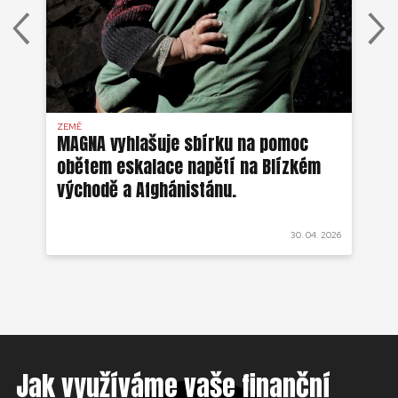
ZEMĚ
AFG
MAGNA vyhlašuje sbírku na pomoc
Ze
obětem eskalace napětí na Blízkém
ob
východě a Afghánistánu.
 2022
30. 04. 2026
Jak využíváme vaše finanční