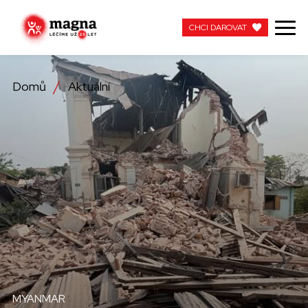
CHCI DAROVAT
CHCI DAROVAT
Domů
Aktuální
NAŠE PRÁCE
O NÁS
AKTUÁLNÍ
ZAPOJTE SE
PRACUJTE S NÁMI
KONTAKTUJTE NÁS
MYANMAR