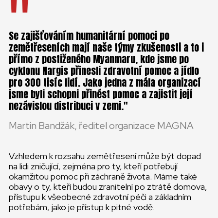
Se zajišťováním humanitární pomoci po
zemětřeseních mají naše týmy zkušenosti a to i
přímo z postiženého Myanmaru, kde jsme po
cyklonu Nargis přinesli zdravotní pomoc a jídlo
pro 300 tisíc lidí. Jako jedna z mála organizací
jsme byli schopni přinést pomoc a zajistit její
nezávislou distribuci v zemi.
Martin Bandžák, ředitel organizace MAGNA
Vzhledem k rozsahu zemětřesení může být dopad
na lidi zničující, zejména pro ty, kteří potřebují
okamžitou pomoc při záchraně života. Máme také
obavy o ty, kteří budou zranitelní po ztrátě domova,
přístupu k všeobecné zdravotní péči a základním
potřebám, jako je přístup k pitné vodě.