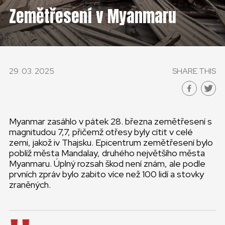
ČESKÁ REPUBLIKA
Zemětřesení v Myanmaru
GLOBAL
SLOVENSKO
29. 03. 2025
SHARE THIS
ČESKÁ REPUBLIKA
Myanmar zasáhlo v pátek 28. března zemětřesení s
magnitudou 7,7, přičemž otřesy byly cítit v celé
zemi, jakož iv Thajsku. Epicentrum zemětřesení bylo
poblíž města Mandalay, druhého největšího města
Myanmaru. Úplný rozsah škod není znám, ale podle
prvních zpráv bylo zabito více než 100 lidí a stovky
zraněných.