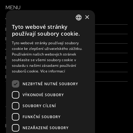
MENU
×
Všechny formy pomoci
Tyto webové stránky
Finance a reporty
ENGLISH
používají soubory cookie.
Pracujte s námi
SLOVAK
Tyto webové stránky používají soubory
Aktuálně
cookie ke zlepšení uživatelského zážitku.
CZECH
Používáním našich webových stránek
Kdo jsme
FRENCH
souhlasíte se všemi soubory cookie v
souladu s našimi zásadami používání
Kde pracujeme
souborů cookie.
Více informací
Kontaktujte nás
NEZBYTNĚ NUTNÉ SOUBORY
VÝKONOVÉ SOUBORY
JSME ONLINE
SOUBORY CÍLENÍ
FUNKČNÍ SOUBORY
+420 736 416 505
kancelar@magna.org
NEZAŘAZENÉ SOUBORY