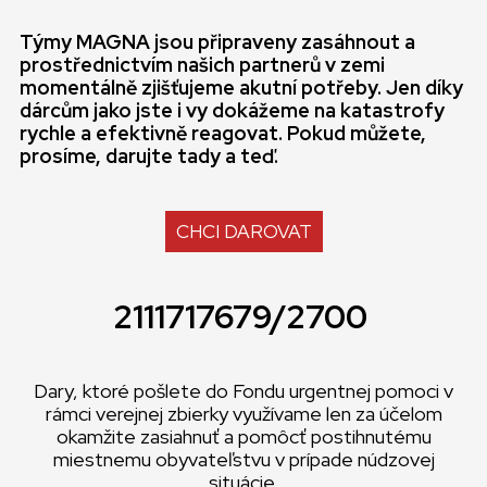
Týmy MAGNA jsou připraveny zasáhnout a
prostřednictvím našich partnerů v zemi
momentálně zjišťujeme akutní potřeby. Jen díky
dárcům jako jste i vy dokážeme na katastrofy
rychle a efektivně reagovat. Pokud můžete,
prosíme, darujte tady a teď.
CHCI DAROVAT
2111717679/2700
Dary, ktoré pošlete do Fondu urgentnej pomoci v
rámci verejnej zbierky využívame len za účelom
okamžite zasiahnuť a pomôcť postihnutému
miestnemu obyvateľstvu v prípade núdzovej
situácie.