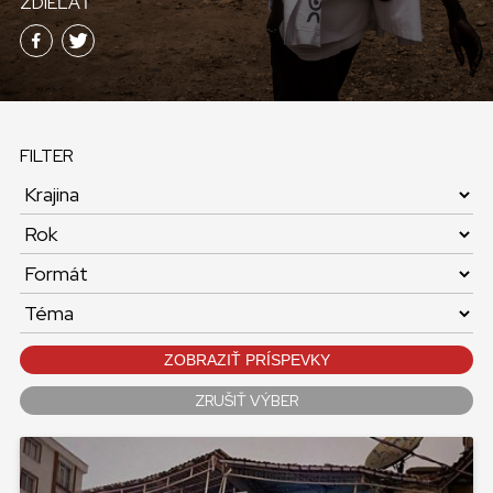
ZDIEĽAŤ
KONTAKT
SLOVENSKO
GLOBAL
FILTER
SLOVENSKO
ČESKÁ REPUBLIKA
ZOBRAZIŤ PRÍSPEVKY
ZRUŠIŤ VÝBER