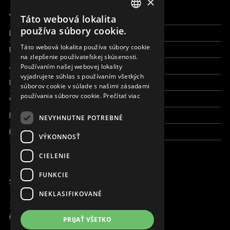
×
Všetky formy pomoci
Táto webová lokalita
ENGLISH
používa súbory cookie.
Financie a reporty
SLOVAK
Táto webová lokalita používa súbory cookie
Pracujte s nami
na zlepšenie používateľskej skúsenosti.
CZECH
Aktuálne
Používaním našej webovej lokality
FRENCH
vyjadrujete súhlas s používaním všetkých
Kto sme
súborov cookie v súlade s našimi zásadami
používania súborov cookie.
Prečítať viac
Čo robíme
Kde robíme
NEVYHNUTNE POTREBNÉ
Kontaktujte nás
VÝKONNOSŤ
CIELENIE
FUNKCIE
SME ONLINE
NEKLASIFIKOVANÉ
+421 917 827 827
info@magna.org
PRIJAŤ VŠETKO
Slovensko