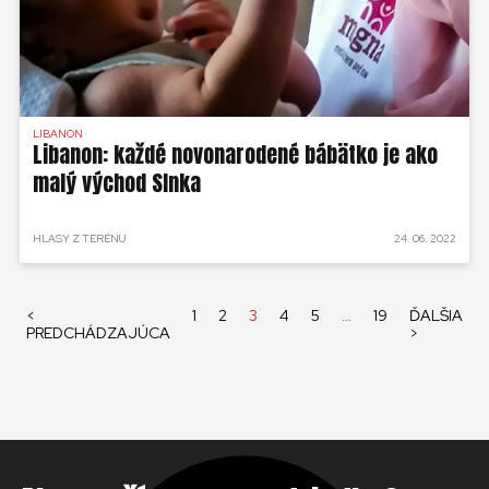
LIBANON
Libanon: každé novonarodené bábätko je ako
malý východ Slnka
HLASY Z TERÉNU
24. 06. 2022
<
1
2
3
4
5
…
19
ĎALŠIA
PREDCHÁDZAJÚCA
>