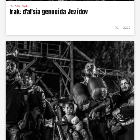
REPORTÁŽE
Irak: ďaľsia genocída Jezídov
10. 11. 2022