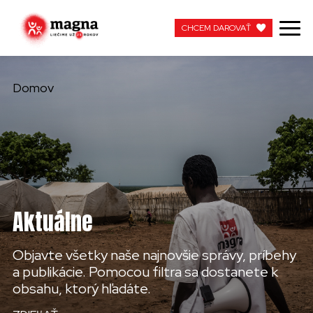
CHCEM DAROVAŤ
CHCEM DAROVAŤ
Domov
NAŠA PRÁCA
O NÁS
AKTUÁLNE
Aktuálne
ZAPOJTE SA
Objavte všetky naše najnovšie správy, príbehy
APOTEKA + PINAKOTEKA
a publikácie. Pomocou filtra sa dostanete k
obsahu, ktorý hľadáte.
PRACUJTE S NAMI