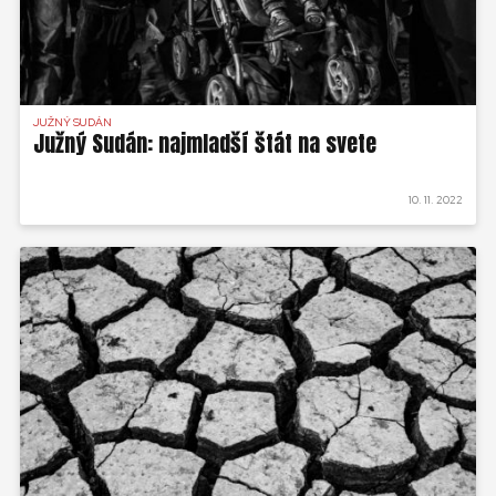
JUŽNÝ SUDÁN
Južný Sudán: najmladší štát na svete
10. 11. 2022