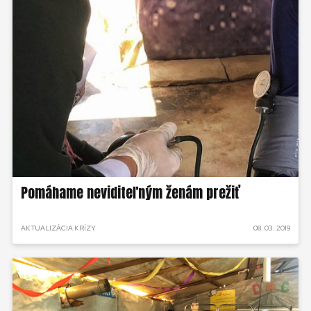
Pomáhame neviditeľným ženám prežiť
AKTUALIZÁCIA KRÍZY
08. 03. 2019