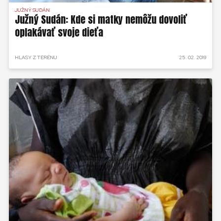
JUŽNÝ SUDÁN
Južný Sudán: Kde si matky nemôžu dovoliť
oplakávať svoje dieťa
HLASY Z TERÉNU
25. 02. 2019