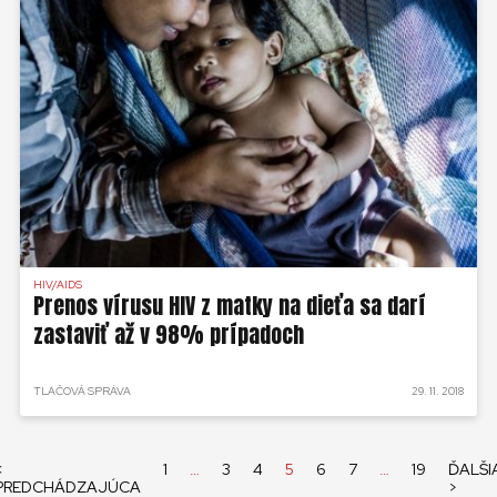
HIV/AIDS
Prenos vírusu HIV z matky na dieťa sa darí
zastaviť až v 98% prípadoch
TLAČOVÁ SPRÁVA
29. 11. 2018
<
1
…
3
4
5
6
7
…
19
ĎALŠI
PREDCHÁDZAJÚCA
>