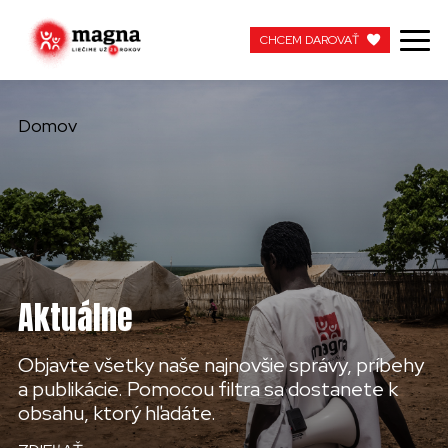
CHCEM DAROVAŤ
CHCEM DAROVAŤ
Domov
NAŠA PRÁCA
O NÁS
AKTUÁLNE
Aktuálne
ZAPOJTE SA
Objavte všetky naše najnovšie správy, príbehy
APOTEKA + PINAKOTEKA
a publikácie. Pomocou filtra sa dostanete k
obsahu, ktorý hľadáte.
PRACUJTE S NAMI