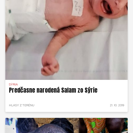
SÝRIA
Predčasne narodená Salam zo Sýrie
HLASY Z TERÉNU
21. 10. 2019