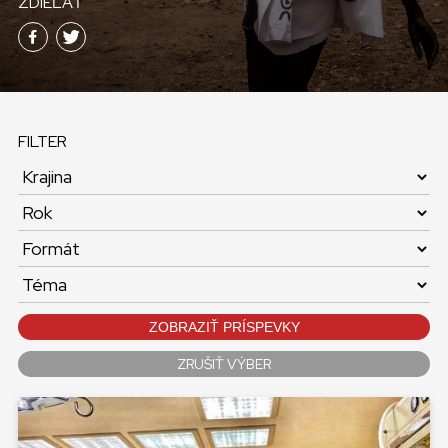
ZDIEĽAŤ
KONTAKT
SLOVENSKO
GLOBAL
FILTER
SLOVENSKO
ČESKÁ REPUBLIKA
ZOBRAZIŤ PRÍSPEVKY
ZRUŠIŤ VÝBER