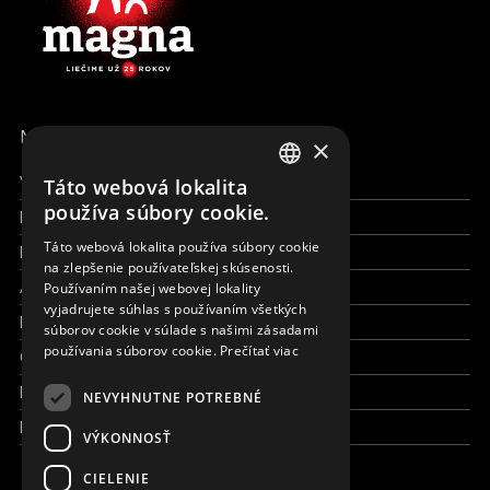
MENU
×
Všetky formy pomoci
Táto webová lokalita
ENGLISH
používa súbory cookie.
Financie a reporty
SLOVAK
Táto webová lokalita používa súbory cookie
Pracujte s nami
na zlepšenie používateľskej skúsenosti.
CZECH
Aktuálne
Používaním našej webovej lokality
FRENCH
vyjadrujete súhlas s používaním všetkých
Kto sme
súborov cookie v súlade s našimi zásadami
používania súborov cookie.
Prečítať viac
Čo robíme
Kde robíme
NEVYHNUTNE POTREBNÉ
Kontaktujte nás
VÝKONNOSŤ
CIELENIE