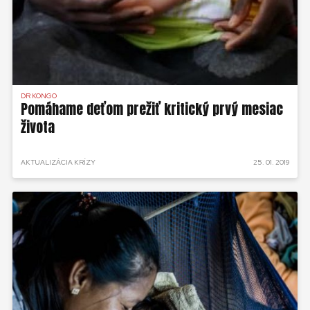
DR KONGO
Pomáhame deťom prežiť kritický prvý mesiac
života
AKTUALIZÁCIA KRÍZY
25. 01. 2019