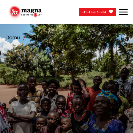
CHCI DAROVAT
CHCI DAROVAT
Domů
Aktuální
NAŠE PRÁCE
O NÁS
AKTUÁLNÍ
ZAPOJTE SE
PRACUJTE S NÁMI
KONTAKTUJTE NÁS