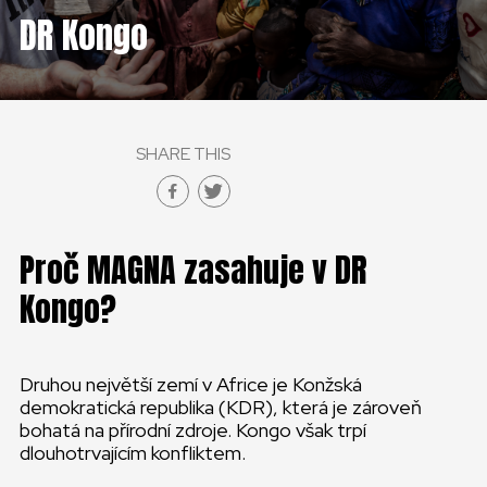
ČESKÁ REPUBLIKA
DR Kongo
GLOBAL
SLOVENSKO
SHARE THIS
ČESKÁ REPUBLIKA
Proč MAGNA zasahuje v DR
Kongo?
Druhou největší zemí v Africe je Konžská
demokratická republika (KDR), která je zároveň
bohatá na přírodní zdroje. Kongo však trpí
dlouhotrvajícím konfliktem.