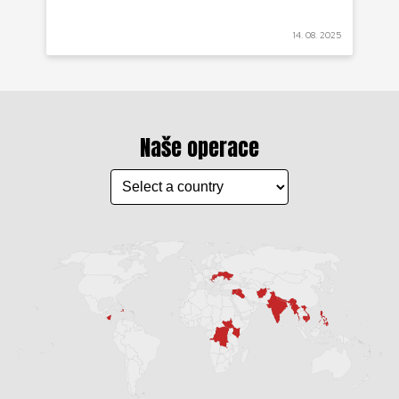
 2022
14. 08. 2025
Naše operace