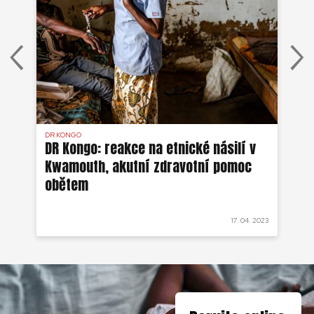
DR KONGO
OP
v
DR Kongo: reakce na etnické násilí v
DR
Kwamouth, akutní zdravotní pomoc
se
obětem
Ki
 2022
17. 04. 2023