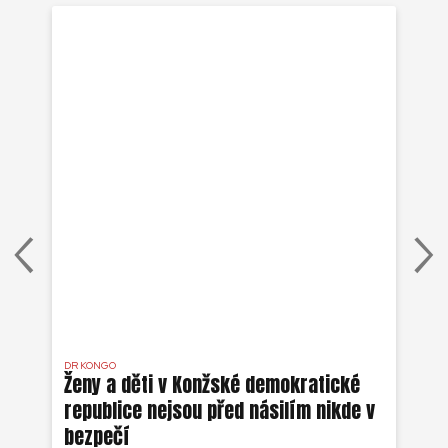
DR KONGO
REP
Ženy a děti v Konžské demokratické
DR
republice nejsou před násilím nikde v
bezpečí