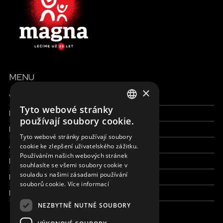
MENU
×
Všechny formy pomoci
Tyto webové stránky
Finance a reporty
ENGLISH
používají soubory cookie.
Pracujte s námi
SLOVAK
Tyto webové stránky používají soubory
Aktuálně
cookie ke zlepšení uživatelského zážitku.
CZECH
Používáním našich webových stránek
Kdo jsme
FRENCH
souhlasíte se všemi soubory cookie v
souladu s našimi zásadami používání
Kde pracujeme
souborů cookie.
Více informací
Kontaktujte nás
NEZBYTNĚ NUTNÉ SOUBORY