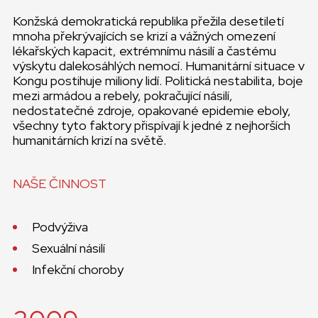
Konžská demokratická republika přežila desetiletí
mnoha překrývajících se krizí a vážných omezení
lékařských kapacit, extrémnímu násilí a častému
výskytu dalekosáhlých nemocí. Humanitární situace v
Kongu postihuje miliony lidí. Politická nestabilita, boje
mezi armádou a rebely, pokračující násilí,
nedostatečné zdroje, opakované epidemie eboly,
všechny tyto faktory přispívají k jedné z nejhorších
humanitárních krizí na světě.
NAŠE ČINNOST
Podvýživa
Sexuální násilí
Infekční choroby