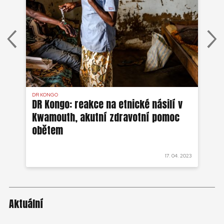
DR KONGO
OP
v
DR Kongo: reakce na etnické násilí v
DR
Kwamouth, akutní zdravotní pomoc
se
obětem
Ki
 2022
17. 04. 2023
Aktuální