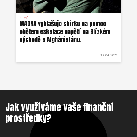
ZEMĚ
AFG
MAGNA vyhlašuje sbírku na pomoc
Ze
obětem eskalace napětí na Blízkém
ob
východě a Afghánistánu.
 2022
30. 04. 2026
Jak využíváme vaše finanční
prostředky?