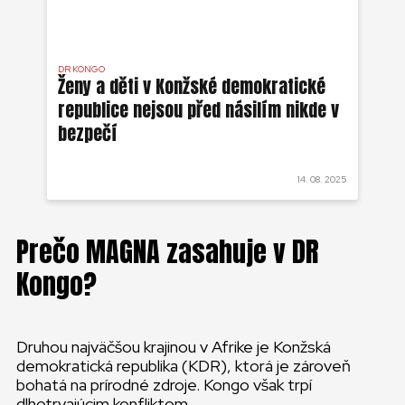
DR KONGO
REP
Ženy a děti v Konžské demokratické
DR
republice nejsou před násilím nikde v
bezpečí
 2022
14. 08. 2025
Prečo MAGNA zasahuje v DR
Kongo?
Druhou najväčšou krajinou v Afrike je Konžská
demokratická republika (KDR), ktorá je zároveň
bohatá na prírodné zdroje. Kongo však trpí
dlhotrvajúcim konfliktom.