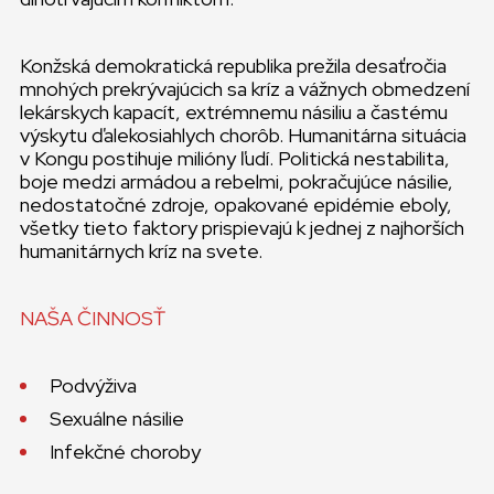
Konžská demokratická republika prežila desaťročia
mnohých prekrývajúcich sa kríz a vážnych obmedzení
lekárskych kapacít, extrémnemu násiliu a častému
výskytu ďalekosiahlych chorôb. Humanitárna situácia
v Kongu postihuje milióny ľudí. Politická nestabilita,
boje medzi armádou a rebelmi, pokračujúce násilie,
nedostatočné zdroje, opakované epidémie eboly,
všetky tieto faktory prispievajú k jednej z najhorších
humanitárnych kríz na svete.
NAŠA ČINNOSŤ
Podvýživa
Sexuálne násilie
Infekčné choroby