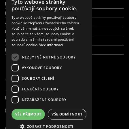
Tyto webové stránky
Finance a reporty
ENGLISH
používají soubory cookie.
Pracujte s námi
SLOVAK
Tyto webové stránky používají soubory
Aktuálně
cookie ke zlepšení uživatelského zážitku.
CZECH
Používáním našich webových stránek
Kdo jsme
FRENCH
souhlasíte se všemi soubory cookie v
souladu s našimi zásadami používání
Kde pracujeme
souborů cookie.
Více informací
Kontaktujte nás
NEZBYTNĚ NUTNÉ SOUBORY
VÝKONOVÉ SOUBORY
JSME ONLINE
SOUBORY CÍLENÍ
FUNKČNÍ SOUBORY
+420 736 416 505
kancelar@magna.org
NEZAŘAZENÉ SOUBORY
Česká republika
VŠE PŘIJMOUT
VŠE ODMÍTNOUT
Pracujte s námi
ZOBRAZIT PODROBNOSTI
© Copyright MAGNA 2001 - 2026