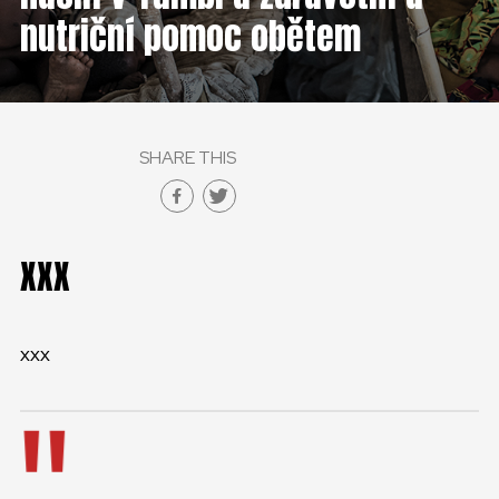
ČESKÁ REPUBLIKA
nutriční pomoc obětem
GLOBAL
SLOVENSKO
SHARE THIS
ČESKÁ REPUBLIKA
XXX
xxx