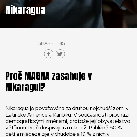
ČESKÁ REPUBLIKA
Nikaragua
GLOBAL
SLOVENSKO
SHARE THIS
ČESKÁ REPUBLIKA
Proč MAGNA zasahuje v
Nikaragui?
Nikaragua je považována za druhou nejchudší zemi v
Latinské Americe a Karibiku. V současnosti prochází
demografickými změnami, protože její obyvatelstvo
většinou tvoří dospívající a mládež. Přibližně 50 %
dětí a mládeže žije v chudobě a 19 % z nich v