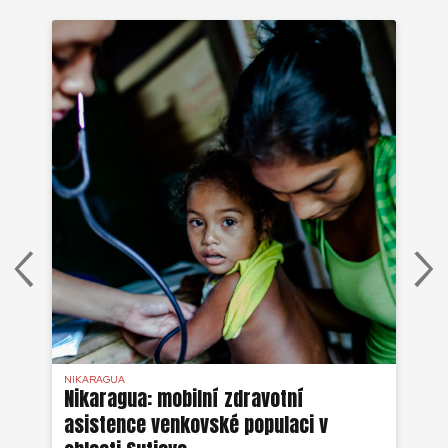
NIKARAGUA
NI
Nikaragua: mobilní zdravotní
Ni
asistence venkovské populaci v
vo