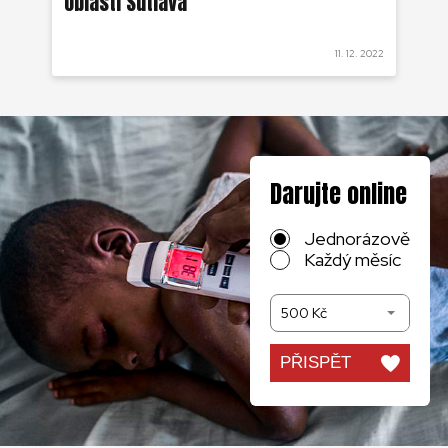
oblasti Sutiava
 2022
11. 12. 2022
Darujte online
Jednorázově
Každý měsíc
500 Kč
PŘISPĚT