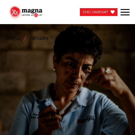
CHCI DAROVAT
CHCI DAROVAT
Domů
Aktuální
NAŠE PRÁCE
O NÁS
AKTUÁLNÍ
ZAPOJTE SE
PRACUJTE S NÁMI
KONTAKTUJTE NÁS