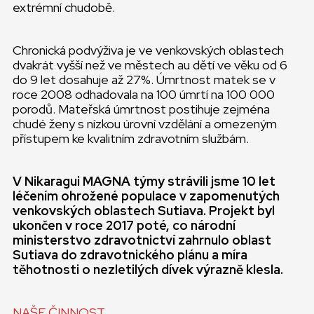
extrémní chudobě.
Chronická podvýživa je ve venkovských oblastech
dvakrát vyšší než ve městech au dětí ve věku od 6
do 9 let dosahuje až 27%. Úmrtnost matek se v
roce 2008 odhadovala na 100 úmrtí na 100 000
porodů. Mateřská úmrtnost postihuje zejména
chudé ženy s nízkou úrovní vzdělání a omezeným
přístupem ke kvalitním zdravotním službám.
V Nikaragui MAGNA týmy strávili jsme 10 let
léčením ohrožené populace v zapomenutých
venkovských oblastech Sutiava. Projekt byl
ukončen v roce 2017 poté, co národní
ministerstvo zdravotnictví zahrnulo oblast
Sutiava do zdravotnického plánu a míra
těhotnosti o nezletilých dívek výrazně klesla.
NAŠE ČINNOST