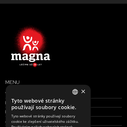
MENU
×
Všechny formy pomoci
Tyto webové stránky
Finance a reporty
ENGLISH
používají soubory cookie.
Pracujte s námi
SLOVAK
Tyto webové stránky používají soubory
Aktuálně
cookie ke zlepšení uživatelského zážitku.
CZECH
Používáním našich webových stránek