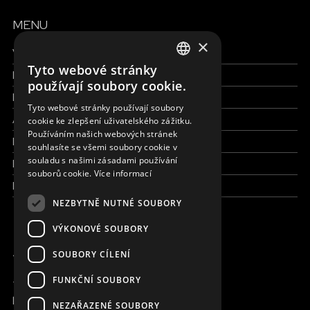
MENU
×
Všechny formy pomoci
Tyto webové stránky
Finance a reporty
ENGLISH
používají soubory cookie.
Pracujte s námi
SLOVAK
Tyto webové stránky používají soubory
Aktuálně
cookie ke zlepšení uživatelského zážitku.
CZECH
Používáním našich webových stránek
Kdo jsme
FRENCH
souhlasíte se všemi soubory cookie v
souladu s našimi zásadami používání
Kde pracujeme
souborů cookie.
Více informací
Kontaktujte nás
NEZBYTNĚ NUTNÉ SOUBORY
VÝKONOVÉ SOUBORY
JSME ONLINE
SOUBORY CÍLENÍ
FUNKČNÍ SOUBORY
+420 736 416 505
kancelar@magna.org
NEZAŘAZENÉ SOUBORY