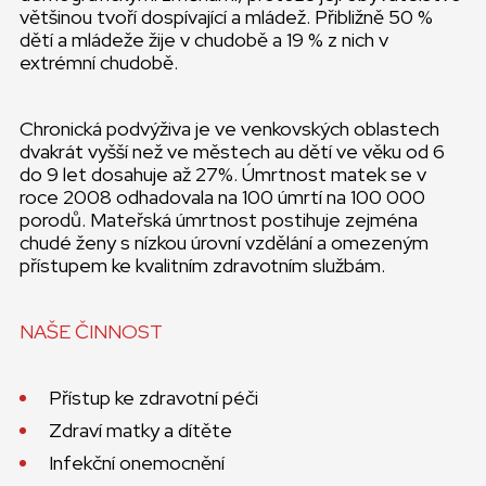
většinou tvoří dospívající a mládež. Přibližně 50 %
dětí a mládeže žije v chudobě a 19 % z nich v
extrémní chudobě.
Chronická podvýživa je ve venkovských oblastech
dvakrát vyšší než ve městech au dětí ve věku od 6
do 9 let dosahuje až 27%. Úmrtnost matek se v
roce 2008 odhadovala na 100 úmrtí na 100 000
porodů. Mateřská úmrtnost postihuje zejména
chudé ženy s nízkou úrovní vzdělání a omezeným
přístupem ke kvalitním zdravotním službám.
NAŠE ČINNOST
Přístup ke zdravotní péči
Zdraví matky a dítěte
Infekční onemocnění