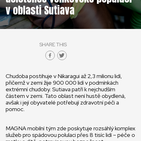
ČESKÁ REPUBLIKA
v oblasti Sutiava
GLOBAL
SLOVENSKO
SHARE THIS
ČESKÁ REPUBLIKA
Chudoba postihuje v Nikaragui až 2,3 milionu lidí,
přičemž v zemi žije 900 000 lidí v podmínkách
extrémní chudoby. Sutiava patří k nejchudším
částem v zemi. Tato oblast není hustě obydlená,
avšak i její obyvatelé potřebují zdravotní péči a
pomoc.
MAGNA mobilní tým zde poskytuje rozsáhlý komplex
služeb pro spádovou polulaci přes 8 tisíc lidí – péče o