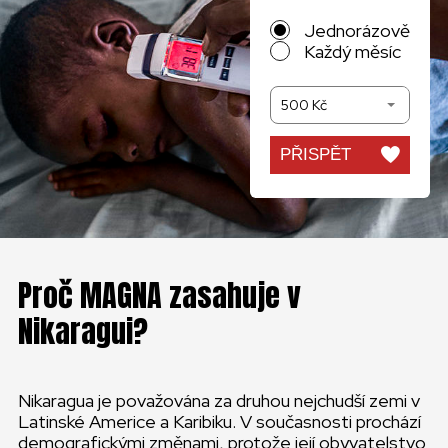
Jednorázově
Každý měsíc
500 Kč
PŘISPĚT
Proč MAGNA zasahuje v
Nikaragui?
Nikaragua je považována za druhou nejchudší zemi v
Latinské Americe a Karibiku. V současnosti prochází
demografickými změnami, protože její obyvatelstvo