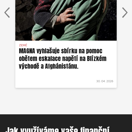
ZEMĚ
AFG
MAGNA vyhlašuje sbírku na pomoc
Ze
obětem eskalace napětí na Blízkém
ob
východě a Afghánistánu.
 2022
30. 04. 2026
Jak využíváme vaše finanční