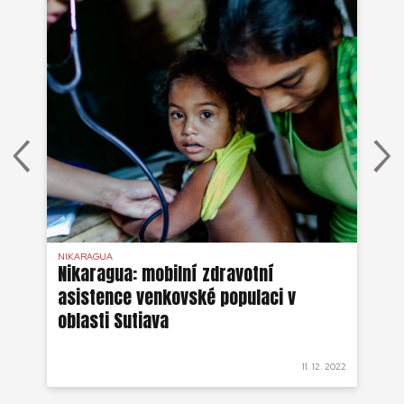
NIKARAGUA
NI
Nikaragua: mobilní zdravotní
Ni
asistence venkovské populaci v
vo
oblasti Sutiava
 2022
11. 12. 2022