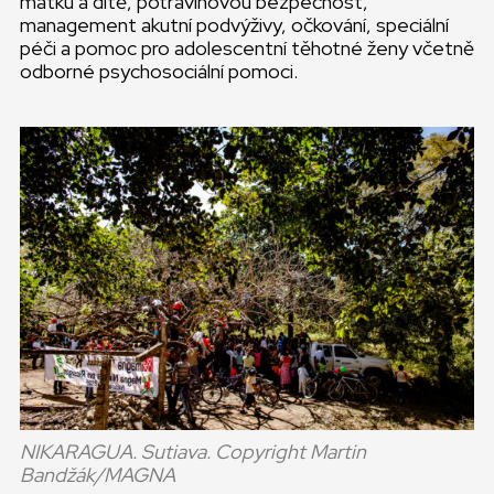
matku a dítě, potravinovou bezpečnost,
management akutní podvýživy, očkování, speciální
péči a pomoc pro adolescentní těhotné ženy včetně
odborné psychosociální pomoci.
NIKARAGUA. Sutiava. Copyright Martin
Bandžák/MAGNA