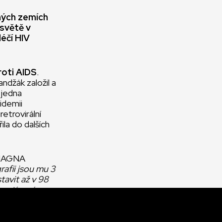
ených zemích
 světě v
éčí HIV
roti AIDS
.
džák založil a
 jedna
idemii
etrovirální
ila do dalších
o MAGNA
rafii jsou mu 3
tavit až v 98
gustínová,
a léčbě HIV
n hlavně na