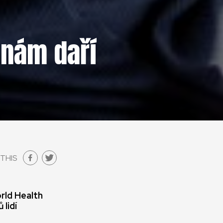
 nám daří
THIS
rld Health
 lidí