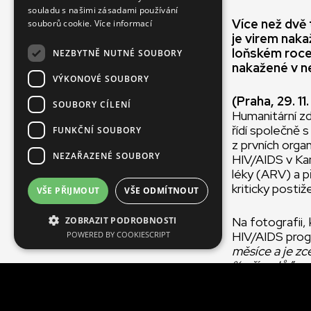
souladu s našimi zásadami používání
Více než dvě 
souborů cookie.
Více informací
je virem nak
loňském roce 
NEZBYTNĚ NUTNÉ SOUBORY
nakažené v ne
VÝKONOVÉ SOUBORY
(Praha, 29. 11
SOUBORY CÍLENÍ
Humanitární zd
řídí společně 
FUNKČNÍ SOUBORY
z prvních organ
NEZAŘAZENÉ SOUBORY
HIV/AIDS v Kam
léky (ARV) a p
kriticky posti
VŠE PŘIJMOUT
VŠE ODMÍTNOUT
Na fotografii,
ZOBRAZIT PODROBNOSTI
HIV/AIDS progr
POWERED BY COOKIESCRIPT
měsíce a je zc
% případů,”
uvá
zakladatelka a
věnuje od rok
děti a dospíva