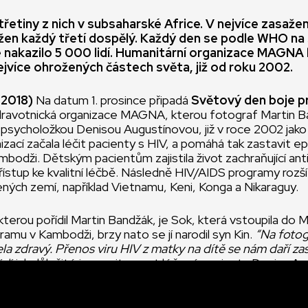
třetiny z nich v subsaharské Africe. V nejvíce zasaž
ažen každý třetí dospělý. Každý den se podle WHO na
nakazilo 5 000 lidí. Humanitární organizace MAGNA l
jvíce ohrožených částech světa, již od roku 2002.
. 2018)
Na datum 1. prosince připadá
Světový den boje p
ravotnická organizace MAGNA, kterou fotograf Martin Ban
s psycholožkou Denisou Augustínovou, již v roce 2002 jako
izací začala léčit pacienty s HIV, a pomáhá tak zastavit ep
bodži. Dětským pacientům zajistila život zachraňující antir
řístup ke kvalitní léčbě. Následně HIV/AIDS programy rozšíř
žených zemí, například Vietnamu, Keni, Konga a Nikaraguy.
 kterou pořídil Martin Bandžák, je Sok, která vstoupila d
amu v Kambodži, brzy nato se jí narodil syn Kin.
“Na fotog
ela zdravý. Přenos viru HIV z matky na dítě se nám daří zas
dí jak důležité je monitorovat léčené pacienty Denisa Au
 ředitelka operační sekce MAGNA, která se problematice 
u 2002. A doplňuje
“Náš HIV/AIDS program je nyní zaměře
jící mládež a prevenci přenosu viru z matky na dítě”.