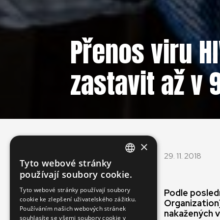
Přenos viru H
zastavit až v
×
29. 11. 2018
Tyto webové stránky
ENGLISH
používají soubory cookie.
SLOVAK
Tyto webové stránky používají soubory
Podle posled
cookie ke zlepšení uživatelského zážitku.
CZECH
Organization)
Používáním našich webových stránek
nakažených v
FRENCH
souhlasíte se všemi soubory cookie v