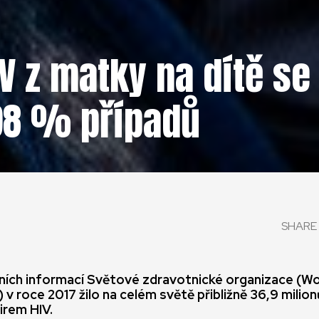
IV z matky na dítě se
 98 % případů
SHARE 
ních informací Světové zdravotnické organizace (Wo
 v roce 2017 žilo na celém světě přibližně 36,9 milionů
irem HIV.