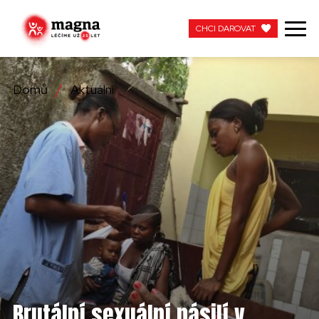
CHCI DAROVAT
CHCI DAROVAT
Domů
Aktuální
NAŠE PRÁCE
O NÁS
AKTUÁLNÍ
ZAPOJTE SE
PRACUJTE S NÁMI
KONTAKTUJTE NÁS
Brutální sexuální násilí v