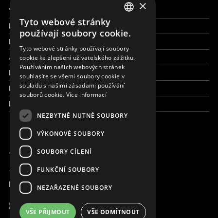
×
Všechny formy pomoci
Tyto webové stránky
Finance a reporty
ENGLISH
používají soubory cookie.
Pracujte s námi
SLOVAK
Tyto webové stránky používají soubory
Aktuálně
cookie ke zlepšení uživatelského zážitku.
CZECH
Používáním našich webových stránek
Kdo jsme
FRENCH
souhlasíte se všemi soubory cookie v
souladu s našimi zásadami používání
Kde pracujeme
souborů cookie.
Více informací
Kontaktujte nás
NEZBYTNĚ NUTNÉ SOUBORY
VÝKONOVÉ SOUBORY
JSME ONLINE
SOUBORY CÍLENÍ
FUNKČNÍ SOUBORY
+420 736 416 505
kancelar@magna.org
NEZAŘAZENÉ SOUBORY
Česká republika
VŠE PŘIJMOUT
VŠE ODMÍTNOUT