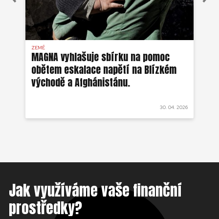
ZEMĚ
AFG
MAGNA vyhlašuje sbírku na pomoc
Ze
obětem eskalace napětí na Blízkém
ob
východě a Afghánistánu.
 2022
30. 04. 2026
Jak využíváme vaše finanční
prostředky?