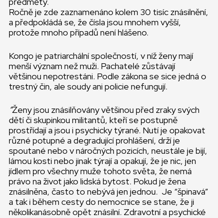
předměty.
Ročně je zde zaznamenáno kolem 30 tisíc znásilnění,
a předpokládá se, že čísla jsou mnohem vyšší,
protože mnoho případů není hlášeno.
Kongo je patriarchální společností, v níž ženy mají
menší význam než muži. Pachatelé zůstávají
většinou nepotrestáni. Podle zákona se sice jedná o
trestný čin, ale soudy ani policie nefungují.
“
Ženy jsou znásilňovány většinou před zraky svých
dětí či skupinkou militantů, kteří se postupně
prostřídají a jsou i psychicky týrané. Nutí je opakovat
různé potupné a degradující prohlášení, drží je
spoutané nebo v náročných pozicích, neustále je bijí,
lámou kosti nebo jinak týrají a opakují, že je nic, jen
jídlem pro všechny muže tohoto světa, že nemá
právo na život jako lidská bytost. Pokud je žena
znásilněna, často to nebývá jen jednou. Je “špinavá”
a tak i během cesty do nemocnice se stane, že ji
několikanásobně opět znásilní. Zdravotní a psychické