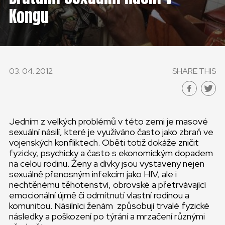
ČESKÁ REPUBLIKA
Kongu
GLOBAL
SLOVENSKO
03. 04. 2012
SHARE THIS
ČESKÁ REPUBLIKA
Jedním z velkých problémů v této zemi je masové
sexuální násilí, které je využíváno často jako zbraň ve
vojenských konfliktech. Oběti totiž dokáže zničit
fyzicky, psychicky a často s ekonomickým dopadem
na celou rodinu. Ženy a dívky jsou vystaveny nejen
sexuálně přenosným infekcím jako HIV, ale i
nechtěnému těhotenství, obrovské a přetrvávající
emocionální újmě či odmítnutí vlastní rodinou a
komunitou. Násilníci ženám způsobují trvalé fyzické
následky a poškození po týrání a mrzačení různými