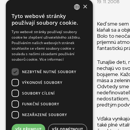
19. 11. 2008
×
Tyto webové stránky
ENGLISH
používají soubory cookie.
Keď sme sem pri
SLOVAK
klaňali sa a ob
Tyto webové stránky používají soubory
Bolo to neočak
cookie ke zlepšení uživatelského zážitku.
CZECH
príjemnú atmos
Používáním našich webových stránek
fantastickú prá
FRENCH
souhlasíte se všemi soubory cookie v
souladu s našimi zásadami používání
souborů cookie.
Více informací
Tunajšie deti,
nechajú vo svo
NEZBYTNĚ NUTNÉ SOUBORY
bojujeme. Každ
mäsa a zelenin
VÝKONOVÉ SOUBORY
Odvtedy sme u
nedefinovateľn
SOUBORY CÍLENÍ
nedostatkom, po
predtým podvý
FUNKČNÍ SOUBORY
NEZAŘAZENÉ SOUBORY
Vďaka vynikaj
také plné vital
VŠE PŘIJMOUT
VŠE ODMÍTNOUT