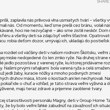
SHARE 
šli, zaplavila nás prílivová vlna usmiatych tvárí – všetky vy
jímali nás. Od momentu, keď sme prešli cez bránu, volali ná
ávané, hoci nie nezvyčajné – ako sme zistili neskôr. Dom
féru a všetky deti sa zdajú byť veľmi šťastné. Opatrovat
cu: robia deťom dozor, umývajú ich, ukladajú do postieľok 
 na rozdiel od väčšiny detí v našom rodnom Škótsku, veľmi 
jej miske nedojedené čo len zrnko ryže. Na druhej strane
é jedlo pozostáva z varenej ryže, ku ktorej pridávame roz
y. Našimi prvými raňajkami bola varená ryža a celá smažen
ž jedli žaby, kuracie nôžky a mnoho podivných zmesí
ých druhov mäsa, ktoré o kostiach ani len nechyrovali. Na
kiaľ ide o chuť a vzhľad, je táto strava veľmi výživná a de
živené, majú teraz zdravé a príjemne zaoblené tvary.
úcej starostlivosti personálu Magny, deti v Group Home 
ity, že by bolo veľmi ľahké zabudnúť na závažnosť ich situá