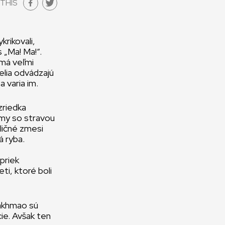
THIS
krikovali,
s „Ma! Ma!“.
 má veľmi
elia odvádzajú
a varia im.
zriedka
 my so stravou
ličné zmesi
á ryba.
priek
ti, ktoré boli
Takhmao sú
cie. Avšak ten