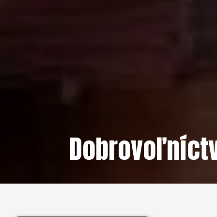
Dobrovoľníct