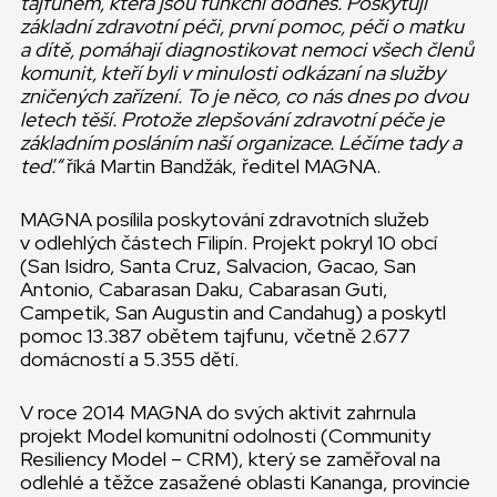
tajfunem, která jsou funkční dodnes. Poskytují
základní zdravotní péči, první pomoc, péči o matku
a dítě, pomáhají diagnostikovat nemoci všech členů
komunit, kteří byli v minulosti odkázaní na služby
zničených zařízení. To je něco, co nás dnes po dvou
letech těší. Protože zlepšování zdravotní péče je
základním posláním naší organizace. Léčíme tady a
teď.“
říká Martin Bandžák, ředitel MAGNA.
MAGNA posílila poskytování zdravotních služeb
v odlehlých částech Filipín. Projekt pokryl 10 obcí
(San Isidro, Santa Cruz, Salvacion, Gacao, San
Antonio, Cabarasan Daku, Cabarasan Guti,
Campetik, San Augustin and Candahug) a poskytl
pomoc 13.387 obětem tajfunu, včetně 2.677
domácností a 5.355 dětí.
V roce 2014 MAGNA do svých aktivit zahrnula
projekt Model komunitní odolnosti (Community
Resiliency Model – CRM), který se zaměřoval na
odlehlé a těžce zasažené oblasti Kananga, provincie