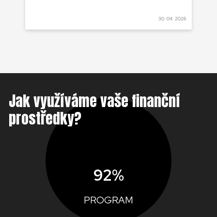
 2022
30. 04. 2026
Jak využíváme vaše finanční
prostředky?
92%
PROGRAM