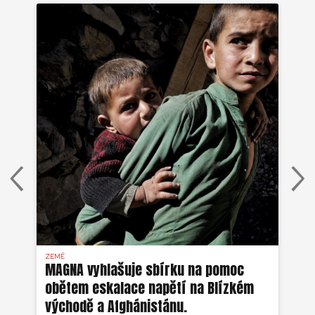
ZEMĚ
AFG
MAGNA vyhlašuje sbírku na pomoc
Ze
obětem eskalace napětí na Blízkém
ob
východě a Afghánistánu.