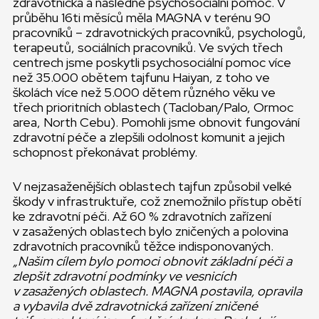
zdravotnická a následně psychosociální pomoc. V
průběhu 16ti měsíců měla MAGNA v terénu 90
pracovníků – zdravotnických pracovníků, psychologů,
terapeutů, sociálních pracovníků. Ve svých třech
centrech jsme poskytli psychosociální pomoc více
než 35.000 obětem tajfunu Haiyan, z toho ve
školách více než 5.000 dětem různého věku ve
třech prioritních oblastech (Tacloban/Palo, Ormoc
area, North Cebu). Pomohli jsme obnovit fungování
zdravotní péče a zlepšili odolnost komunit a jejich
schopnost překonávat problémy.
V nejzasaženějších oblastech tajfun způsobil velké
škody v infrastruktuře, což znemožnilo přístup obětí
ke zdravotní péči. Až 60 % zdravotních zařízení
v zasažených oblastech bylo zničených a polovina
zdravotních pracovníků těžce indisponovaných.
„Našim cílem bylo pomoci obnovit základní péči a
zlepšit zdravotní podmínky ve vesnicích
v zasažených oblastech. MAGNA postavila, opravila
a vybavila dvě zdravotnická zařízení zničené