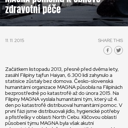
ČESKÁ REPUBLIKA
zdravotní péče
GLOBAL
SLOVENSKO
11. 11. 2015
SHARE THIS
ČESKÁ REPUBLIKA
Začátkem listopadu 2013, přesně před dvěma lety,
zasáhl Filipíny tajfun Haiyan, 6.300 lidí zahynulo a
statisíce zůstaly bez domova. Česko-slovenská
humanitární organizace MAGNA působila na Filipínách
bezprostředně po katastrofě až do února 2015. Na
Filipíny MAGNA vyslala humanitární tým, který už 4.
den po katastrofě distribuoval humanitární pomoc. V
první fázi jsme distribuovali jídlo, hygienické potřeby
a přístřešky v oblasti North Cebu. Klíčovou oblastí
působení týmu MAGNA byla však akutní