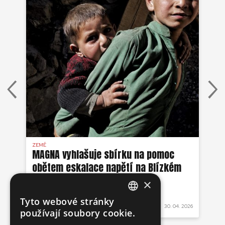
ZEMĚ
AFG
MAGNA vyhlašuje sbírku na pomoc
Ze
obětem eskalace napětí na Blízkém
ob
východě a Afghánistánu.
×
Tyto webové stránky
ENGLISH
 2022
30. 04. 2026
používají soubory cookie.
SLOVAK