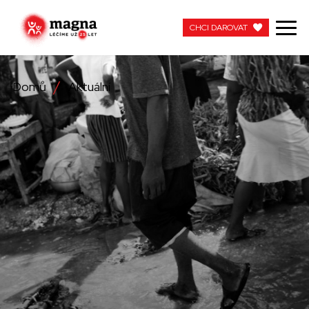
CHCI DAROVAT
CHCI DAROVAT
Domů
Aktuální
NAŠE PRÁCE
O NÁS
AKTUÁLNÍ
ZAPOJTE SE
PRACUJTE S NÁMI
KONTAKTUJTE NÁS