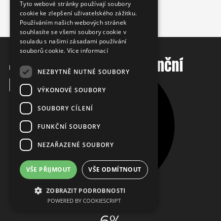
Tyto webové stránky používají soubory
cookie ke zlepšení uživatelského zážitku.
CZECH
Používáním našich webových stránek
FRENCH
souhlasíte se všemi soubory cookie v
souladu s našimi zásadami používání
souborů cookie.
Více informací
Jak využíváme vaše finanční
NEZBYTNĚ NUTNÉ SOUBORY
prostředky?
VÝKONOVÉ SOUBORY
SOUBORY CÍLENÍ
FUNKČNÍ SOUBORY
92%
NEZAŘAZENÉ SOUBORY
PROGRAM
Česká republika
VŠE PŘIJMOUT
VŠE ODMÍTNOUT
Pracujte s námi
ZOBRAZIT PODROBNOSTI
POWERED BY COOKIESCRIPT
Kontaktujte nás
6%