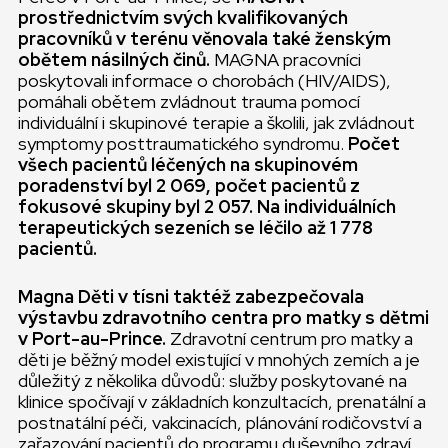
prostřednictvím svých kvalifikovaných
pracovníků v terénu věnovala také ženským
obětem násilných činů.
MAGNA pracovníci
poskytovali informace o chorobách (HIV/AIDS),
pomáhali obětem zvládnout trauma pomocí
individuální i skupinové terapie a školili, jak zvládnout
symptomy posttraumatického syndromu.
Počet
všech pacientů léčených na skupinovém
poradenství byl 2 069, počet pacientů z
fokusové skupiny byl 2 057. Na individuálních
terapeutických sezeních se léčilo až 1 778
pacientů.
Magna Děti v tísni taktéž zabezpečovala
výstavbu zdravotního centra pro matky s dětmi
v Port-au-Prince.
Zdravotní centrum pro matky a
děti je běžný model existující v mnohých zemích a je
důležitý z několika důvodů: služby poskytované na
klinice spočívají v základních konzultacích, prenatální a
postnatální péči, vakcinacích, plánování rodičovství a
zařazování pacientů do programu duševního zdraví,