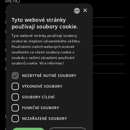
MENU
×
Všechny formy pomoci
Tyto webové stránky
Finance a reporty
ENGLISH
používají soubory cookie.
Pracujte s námi
SLOVAK
Tyto webové stránky používají soubory
Aktuálně
cookie ke zlepšení uživatelského zážitku.
CZECH
Používáním našich webových stránek
Kdo jsme
FRENCH
souhlasíte se všemi soubory cookie v
souladu s našimi zásadami používání
Kde pracujeme
souborů cookie.
Více informací
Kontaktujte nás
NEZBYTNĚ NUTNÉ SOUBORY
VÝKONOVÉ SOUBORY
JSME ONLINE
SOUBORY CÍLENÍ
FUNKČNÍ SOUBORY
+420 736 416 505
kancelar@magna.org
NEZAŘAZENÉ SOUBORY