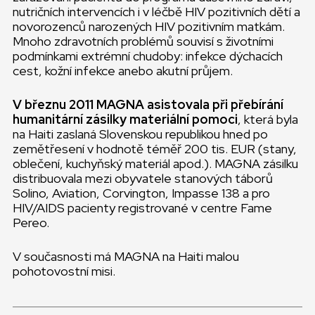
nutričních intervencích i v léčbě HIV pozitivních dětí a
novorozenců narozených HIV pozitivním matkám.
Mnoho zdravotních problémů souvisí s životními
podmínkami extrémní chudoby: infekce dýchacích
cest, kožní infekce anebo akutní průjem.
V březnu 2011 MAGNA asistovala při přebírání
humanitární zásilky materiální pomoci
, která byla
na Haiti zaslaná Slovenskou republikou hned po
zemětřesení v hodnotě téměř 200 tis. EUR (stany,
oblečení, kuchyňský materiál apod.). MAGNA zásilku
distribuovala mezi obyvatele stanových táborů
Solino, Aviation, Corvington, Impasse 138 a pro
HIV/AIDS pacienty registrované v centre Fame
Pereo.
V současnosti má MAGNA na Haiti malou
pohotovostní misi.