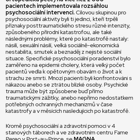
pacientech implementovala rozsáhlou
psychosociální intervenci.
Cílovou skupinou pro
psychosociální aktivity byli ti jedinci, kteří trpěli
příznaky posttraumatického stresu různé intenzity,
způsobeného přírodní katastrofou, ale také
následnými problémy, které po katastrofě nastaly:
násilí, sexuální násilí, velká sociálně-ekonomická
nestabilita, smutek a beznaděj z nejisté sociální
situace. Specifické psychosociální poradenství bylo
zaměřeno na epidemii cholery, která velký počet
pacientů vedla k opětovným obavám o život a k
strachu ze smrti. Mnozí pacienti byli konfrontováni s
nákazou anebo se ztrátou blízké osoby. Psychické
trauma může být způsobene buď přímo
traumatickými zážitky, anebo nepřímo nedostatkem
potřebných ochranných mechanizmů v čase
katastrofy a v měsících nasledujícich po katastrofě.
Kromě psychosociální a zdravotní pomoci v 4
stanových táborech a ve zdravotním centru Fame
Pereo v Port-au-Prince, se
MAGNA