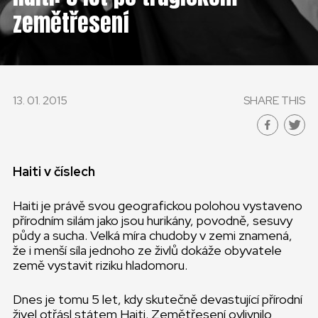
ČESKÁ REPUBLIKA
zemětřesení
GLOBAL
SLOVENSKO
13. 01. 2015
SHARE THIS
ČESKÁ REPUBLIKA
Haiti v číslech
Haiti je právě svou geografickou polohou vystaveno
přírodním silám jako jsou hurikány, povodně, sesuvy
půdy a sucha. Velká míra chudoby v zemi znamená,
že i menší síla jednoho ze živlů dokáže obyvatele
země vystavit riziku hladomoru.
Dnes je tomu 5 let, kdy skutečně devastující přírodní
živel otřásl státem Haiti. Zemětřesení ovlivnilo