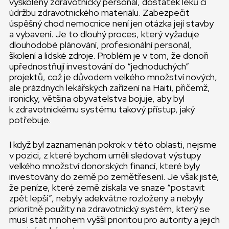
vyškolený zdravotnický personál, dostatek léků či
údržbu zdravotnického materiálu. Zabezpečit
úspěšný chod nemocnice není jen otázka její stavby
a vybavení. Je to dlouhý proces, který vyžaduje
dlouhodobé plánování, profesionální personál,
školení a lidské zdroje. Problém je v tom, že donoři
upřednostňují investování do “jednoduchých”
projektů, což je důvodem velkého množství nových,
ale prázdnych lekářských zařízení na Haiti, přičemž,
ironicky, většina obyvatelstva bojuje, aby byl
k zdravotnickému systému takový přístup, jaký
potřebuje.
I když byl zaznamenán pokrok v této oblasti, nejsme
v pozici, z které bychom uměli sledovat výstupy
velkého množství donorských financí, které byly
investovány do země po zemětřesení. Je však jisté,
že peníze, které země získala ve snaze “postavit
zpět lepší”, nebyly adekvátne rozloženy a nebyly
prioritně použity na zdravotnický systém, který se
musí stát mnohem vyšší prioritou pro autority a jejich