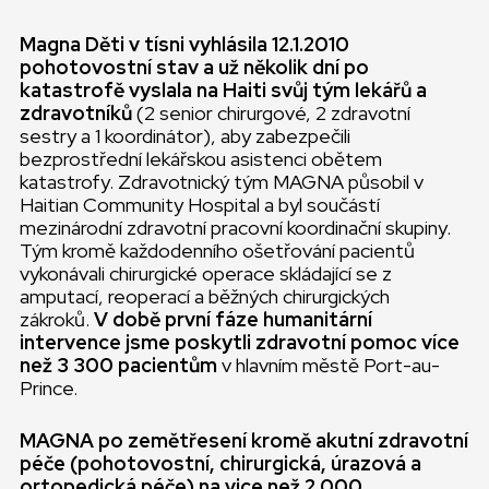
Magna Děti v tísni vyhlásila 12.1.2010
pohotovostní stav a už několik dní po
katastrofě vyslala na Haiti svůj tým lekářů a
zdravotníků
(2 senior chirurgové, 2 zdravotní
sestry a 1 koordinátor), aby zabezpečili
bezprostřední lekářskou asistenci obětem
katastrofy. Zdravotnický tým MAGNA působil v
Haitian Community Hospital a byl součástí
mezinárodní zdravotní pracovní koordinační skupiny.
Tým kromě každodenního ošetřování pacientů
vykonávali chirurgické operace skládající se z
amputací, reoperací a běžných chirurgických
zákroků.
V době první fáze humanitární
intervence jsme poskytli zdravotní pomoc více
než 3 300 pacientům
v hlavním městě Port-au-
Prince.
MAGNA po zemětřesení kromě akutní zdravotní
péče (pohotovostní, chirurgická, úrazová a
ortopedická péče) na vice než 2 000