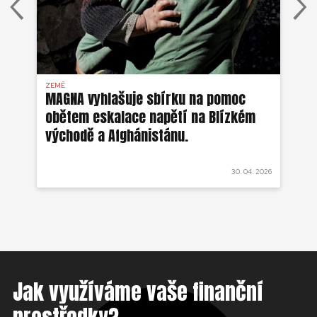
ZEMĚ
AFG
MAGNA vyhlašuje sbírku na pomoc
Ze
obětem eskalace napětí na Blízkém
ob
východě a Afghánistánu.
 2022
30. 04. 2026
Jak využíváme vaše finanční