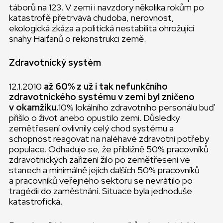
táborů na 123. V zemi i navzdory několika rokům po
katastrofě přetrvává chudoba, nerovnost,
ekologická zkáza a politická nestabilita ohrožující
snahy Haiťanů o rekonstrukci země.
Zdravotnický systém
12.1.2010
až 60% z už i tak nefunkčního
zdravotnického systému v zemi byl zničeno
v okamžiku.
10% lokálního zdravotního personálu buď
přišlo o život anebo opustilo zemi. Důsledky
zemětřesení ovlivnily celý chod systému a
schopnost reagovat na naléhavé zdravotní potřeby
populace. Odhaduje se, že přibližně 50% pracovníků
zdravotnických zařízení žilo po zemětřesení ve
stanech a minimálně jejích dalších 50% pracovníků
a pracovníků veřejného sektoru se nevrátilo po
tragédii do zaměstnání. Situace byla jednoduše
katastrofická.