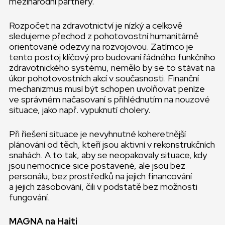
mezinárodní partnery.
Rozpočet na zdravotnictví je nízký a celkově
sledujeme přechod z pohotovostní humanitárně
orientované odezvy na rozvojovou. Zatímco je
tento postoj klíčový pro budovaní řádného funkčního
zdravotnického systému, nemělo by se to stávat na
úkor pohotovostních akcí v současnosti. Finanční
mechanizmus musí být schopen uvolňovat peníze
ve správném načasovaní s přihlédnutím na nouzové
situace, jako např. vypuknutí cholery.
Při řiešení situace je nevyhnutné koheretnější
plánování od těch, kteří jsou aktivní v rekonstrukčních
snahách. A to tak, aby se neopakovaly situace, kdy
jsou nemocnice sice postavené, ale jsou bez
personálu, bez prostředků na jejich financování
a jejich zásobování, čili v podstatě bez možnosti
fungování.
MAGNA na Haiti