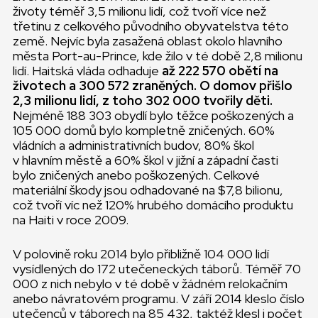
životy téměř 3,5 milionu lidí, což tvoří více než
třetinu z celkového původního obyvatelstva této
země. Nejvíc byla zasažená oblast okolo hlavního
města Port-au-Prince, kde žilo v té době 2,8 milionu
lidí. Haitská vláda odhaduje
až 222 570 obětí na
životech a 300 572 zraněných. O domov přišlo
2,3 milionu lidí, z toho 302 000 tvořily děti.
Nejméně 188 303 obydlí bylo těžce poškozených a
105 000 domů bylo kompletně zničených. 60%
vládních a administrativních budov, 80% škol
v hlavním městě a 60% škol v jižní a západní časti
bylo zničených anebo poškozených. Celkové
materiální škody jsou odhadované na $7,8 bilionu,
což tvoří víc než 120% hrubého domácího produktu
na Haiti v roce 2009.
V polovině roku 2014 bylo přibližně 104 000 lidí
vysídlených do 172 utečeneckých táborů. Téměř 70
000 z nich nebylo v té době v žádném relokačním
anebo návratovém programu. V září 2014 kleslo číslo
utečenců v táborech na 85 432, taktéž klesl i počet