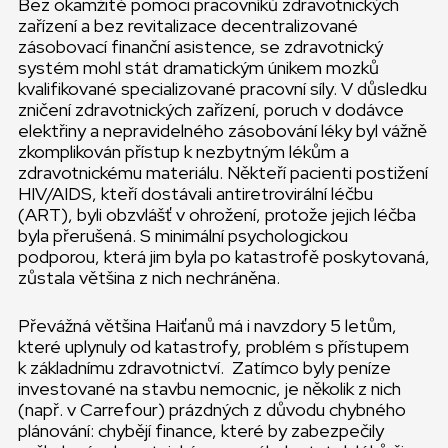
Bez okamžité pomoci pracovníků zdravotnických
zařízení a bez revitalizace decentralizované
zásobovací finanční asistence, se zdravotnický
systém mohl stát dramatickým únikem mozků
kvalifikované specializované pracovní síly. V důsledku
zničení zdravotnických zařízení, poruch v dodávce
elektřiny a nepravidelného zásobování léky byl vážně
zkomplikován přístup k nezbytným lékům a
zdravotnickému materiálu. Někteří pacienti postižení
HIV/AIDS, kteří dostávali antiretrovirální léčbu
(ART), byli obzvlášť v ohrožení, protože jejich léčba
byla přerušená. S minimální psychologickou
podporou, která jim byla po katastrofě poskytovaná,
zůstala většina z nich nechráněna.
Převážná většina Haiťanů má i navzdory 5 letům,
které uplynuly od katastrofy, problém s přístupem
k základnímu zdravotnictví. Zatímco byly peníze
investované na stavbu nemocnic, je několik z nich
(např. v Carrefour) prázdných z důvodu chybného
plánování: chybějí finance, které by zabezpečily