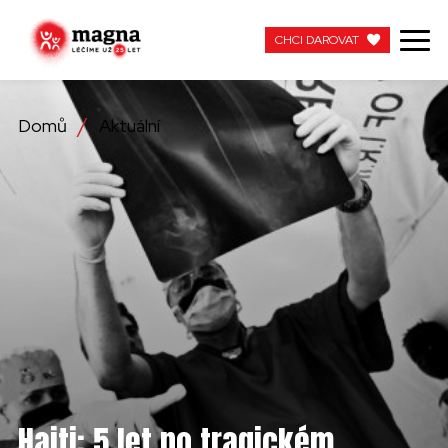
CHCI DAROVAT
CHCI DAROVAT
Domů
Aktuální
NAŠE PRÁCE
O NÁS
AKTUÁLNÍ
ZAPOJTE SE
PRACUJTE S NÁMI
KONTAKTUJTE NÁS
Haiti: 5 let po tragickém