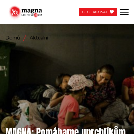
CHCI DAROVAT
CHCI DAROVAT
Domů
Aktuální
NAŠE PRÁCE
O NÁS
AKTUÁLNÍ
ZAPOJTE SE
PRACUJTE S NÁMI
KONTAKTUJTE NÁS
MAGNA: Pomáhame uprchlíkům