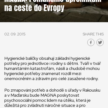
ČESKÁ REPUBLIKA
na ceste do Evropy
GLOBAL
SLOVENSKO
02. 09. 2015
SHARE THIS
ČESKÁ REPUBLIKA
Hygienické balíčky obsahují základní hygienické
potřeby pro jednotlivce i rodiny s dětmi. Tváří v tvář
humanitárním katastrofám, násilí a chudobě mohou
hygienické potřeby znamenat rozdíl mezi
onemocněním a zdravím pro celé zasažené rodiny.
Po zmapování potřeb a dohodě s úřady v Rakousku
a v Maďarsku bude MAGNA poskytovat
psychosociální pomoc lidem na útěku, která je
důležitá pro zvládnutí náročné situace a pro