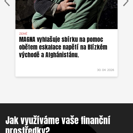
ZEMĚ
AFG
MAGNA vyhlašuje sbírku na pomoc
Ze
obětem eskalace napětí na Blízkém
ob
východě a Afghánistánu.
 2022
30. 04. 2026
Jak využíváme vaše finanční
prostředky?