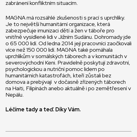
zabránení konfliktním situacím.
MAGNA má rozsáhlé zkušenosti s prací s uprchlíky.
Je to největší humanitární organizace, která
zabezpečuje imunizaci dětí a žen v táboře pro
vnitřně vysídlené lidi v Jižním Sudánu. Dohromady jde
o 65 000 lidí. Od ledna 2014 její pracovníci zaočkovali
více než 150 000 lidí. MAGNA také pomáhala
uprchlíkům v somálských táborech a v komunitách v
severovýchodní Keni. Pravidelně poskytují zdravotní,
psychologickou a nutriční pomoc lidem po
humanitárních katastrofách, kteří zůstali bez
domova a prebývají v dočasně zřízených táborech
na Haiti, Filipínách anebo aktuálně i po zemětřesení v
Nepálu.
Léčíme tady a teď. Díky Vám.