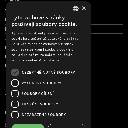
×
Všechny formy pomoci
Tyto webové stránky
Finance a reporty
ENGLISH
používají soubory cookie.
Pracujte s námi
SLOVAK
Tyto webové stránky používají soubory
Aktuálně
cookie ke zlepšení uživatelského zážitku.
CZECH
Používáním našich webových stránek
Kdo jsme
FRENCH
souhlasíte se všemi soubory cookie v
souladu s našimi zásadami používání
Kde pracujeme
souborů cookie.
Více informací
Kontaktujte nás
NEZBYTNĚ NUTNÉ SOUBORY
VÝKONOVÉ SOUBORY
JSME ONLINE
SOUBORY CÍLENÍ
FUNKČNÍ SOUBORY
+420 736 416 505
kancelar@magna.org
NEZAŘAZENÉ SOUBORY