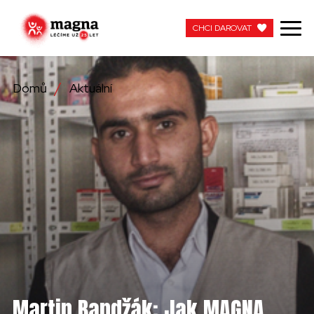
CHCI DAROVAT
CHCI DAROVAT
Domů
Aktuální
NAŠE PRÁCE
O NÁS
AKTUÁLNÍ
ZAPOJTE SE
PRACUJTE S NÁMI
KONTAKTUJTE NÁS
Martin Bandžák: Jak MAGNA