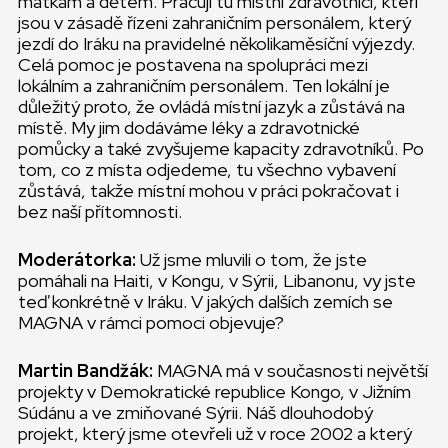
matkám a dětem. Pracují tu místní zdravotníci, kteří
jsou v zásadě řízeni zahraničním personálem, který
jezdí do Iráku na pravidelné několikaměsíční výjezdy.
Celá pomoc je postavena na spolupráci mezi
lokálním a zahraničním personálem. Ten lokální je
důležitý proto, že ovládá místní jazyk a zůstává na
místě. My jim dodáváme léky a zdravotnické
pomůcky a také zvyšujeme kapacity zdravotníků. Po
tom, co z místa odjedeme, tu všechno vybavení
zůstává, takže místní mohou v práci pokračovat i
bez naší přítomnosti.
Moderátorka:
Už jsme mluvili o tom, že jste
pomáhali na Haiti, v Kongu, v Sýrii, Libanonu, vy jste
teď konkrétně v Iráku. V jakých dalších zemích se
MAGNA v rámci pomoci objevuje?
Martin Bandžák:
MAGNA má v současnosti největší
projekty v Demokratické republice Kongo, v Jižním
Súdánu a ve zmiňované Sýrii. Náš dlouhodobý
projekt, který jsme otevřeli už v roce 2002 a který