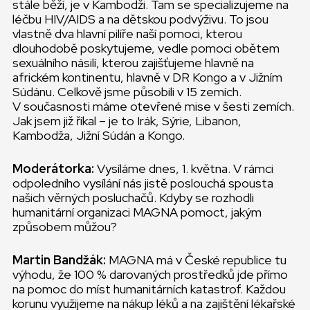
stále běží, je v Kambodži. Tam se specializujeme na
léčbu HIV/AIDS a na dětskou podvýživu. To jsou
vlastně dva hlavní pilíře naší pomoci, kterou
dlouhodobě poskytujeme, vedle pomoci obětem
sexuálního násilí, kterou zajišťujeme hlavně na
africkém kontinentu, hlavně v DR Kongo a v Jižním
Súdánu. Celkově jsme působili v 15 zemích.
V současnosti máme otevřené mise v šesti zemích.
Jak jsem již říkal – je to Irák, Sýrie, Libanon,
Kambodža, Jižní Súdán a Kongo.
Moderátorka:
Vysíláme dnes, 1. května. V rámci
odpoledního vysílání nás jistě poslouchá spousta
našich věrných posluchačů. Kdyby se rozhodli
humanitární organizaci MAGNA pomoct, jakým
způsobem můžou?
Martin Bandžák:
MAGNA má v České republice tu
výhodu, že 100 % darovaných prostředků jde přímo
na pomoc do míst humanitárních katastrof. Každou
korunu využijeme na nákup léků a na zajištění lékařské