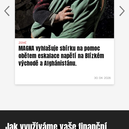
ZEMĚ
AFG
MAGNA vyhlašuje sbírku na pomoc
Ze
obětem eskalace napětí na Blízkém
ob
východě a Afghánistánu.
 2022
30. 04. 2026
Jak využíváme vaše finanční