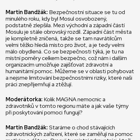
Martin Bandžák:
Bezpečnostní situace se tu od
minulého roku, kdy byl Mosul osvobozený,
podstatně zlepšila. Mezi východní a západní částí
Mosulu je stále obrovský rozdíl. Západní část města
je kompletně zničená, takže se tam navrátilcům
velmi těžko hledá místo pro život, a je tedy velmi
málo obydlená. Co se bezpečnosti týká, je tu na
místní poměry celkem bezpečno, což nám i dalším
organizacím umožňuje zajišťovat zdravotní a
humanitární pomoc. Můžeme se v oblasti pohybovat
a nejsme limitování bezpečnostními riziky, které naši
práci znepříjemňují a ztěžují.
Moderátorka:
Kolik MAGNA nemocnic a
zdravotníků v tomto regionu máte a jak vaše týmy
při poskytování pomoci fungují?
Martin Bandžák:
Staráme o chod stávajících
zdravotnických zařízení, které se zaměřují na pomoc