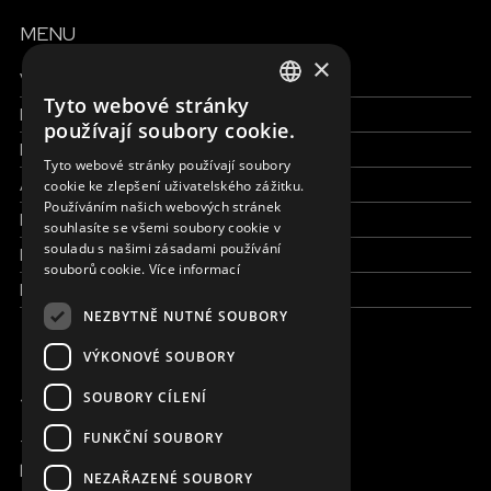
MENU
×
Všechny formy pomoci
Tyto webové stránky
Finance a reporty
ENGLISH
používají soubory cookie.
Pracujte s námi
SLOVAK
Tyto webové stránky používají soubory
Aktuálně
cookie ke zlepšení uživatelského zážitku.
CZECH
Používáním našich webových stránek
Kdo jsme
FRENCH
souhlasíte se všemi soubory cookie v
souladu s našimi zásadami používání
Kde pracujeme
souborů cookie.
Více informací
Kontaktujte nás
NEZBYTNĚ NUTNÉ SOUBORY
VÝKONOVÉ SOUBORY
JSME ONLINE
SOUBORY CÍLENÍ
FUNKČNÍ SOUBORY
+420 736 416 505
kancelar@magna.org
NEZAŘAZENÉ SOUBORY