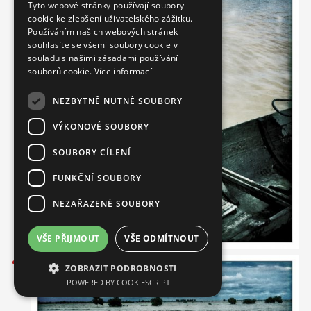
Tyto webové stránky používají soubory
cookie ke zlepšení uživatelského zážitku.
CZECH
Používáním našich webových stránek
FRENCH
souhlasíte se všemi soubory cookie v
souladu s našimi zásadami používání
souborů cookie.
Více informací
NEZBYTNĚ NUTNÉ SOUBORY
VÝKONOVÉ SOUBORY
SOUBORY CÍLENÍ
FUNKČNÍ SOUBORY
NEZAŘAZENÉ SOUBORY
Česká republika
VŠE PŘIJMOUT
VŠE ODMÍTNOUT
Pracujte s námi
ZOBRAZIT PODROBNOSTI
POWERED BY COOKIESCRIPT
Kontaktujte nás