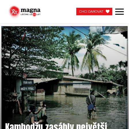
CHCI DAROVAT
CHCI DAROVAT
Domů
Aktuální
NAŠE PRÁCE
O NÁS
AKTUÁLNÍ
ZAPOJTE SE
PRACUJTE S NÁMI
KONTAKTUJTE NÁS
Kambodžu zasáhly největší