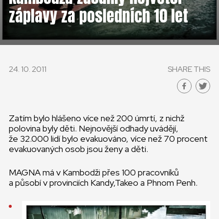
ČESKÁ REPUBLIKA
záplavy za posledních 10 let
GLOBAL
SLOVENSKO
24. 10. 2011
SHARE THIS
ČESKÁ REPUBLIKA
Zatím bylo hlášeno více než 200 úmrtí, z nichž
polovina byly děti. Nejnovější odhady uvádějí,
že 32.000 lidí bylo evakuováno, více než 70 procent
evakuovaných osob jsou ženy a děti.
MAGNA má v Kambodži přes 100 pracovníků
a působí v provinciích Kandy,Takeo a Phnom Penh.