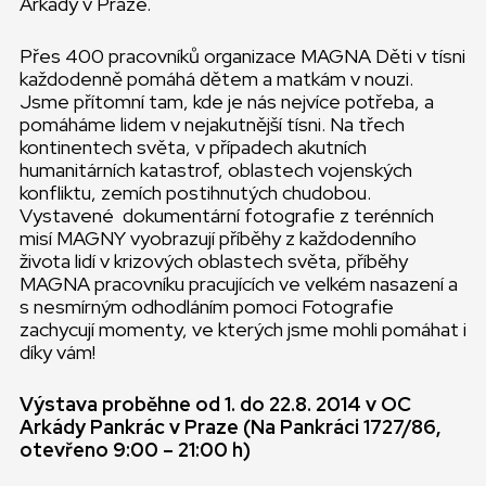
Arkády v Praze.
Přes 400 pracovníků organizace MAGNA Děti v tísni
každodenně pomáhá dětem a matkám v nouzi.
Jsme přítomní tam, kde je nás nejvíce potřeba, a
pomáháme lidem v nejakutnější tísni. Na třech
kontinentech světa, v případech akutních
humanitárních katastrof, oblastech vojenských
konfliktu, zemích postihnutých chudobou.
Vystavené dokumentární fotografie z terénních
misí MAGNY vyobrazují příběhy z každodenního
života lidí v krizových oblastech světa, příběhy
MAGNA pracovníku pracujících ve velkém nasazení a
s nesmírným odhodláním pomoci Fotografie
zachycují momenty, ve kterých jsme mohli pomáhat i
díky vám!
Výstava proběhne od 1. do 22.8. 2014 v OC
Arkády Pankrác v Praze (Na Pankráci 1727/86,
otevřeno 9:00 – 21:00 h)