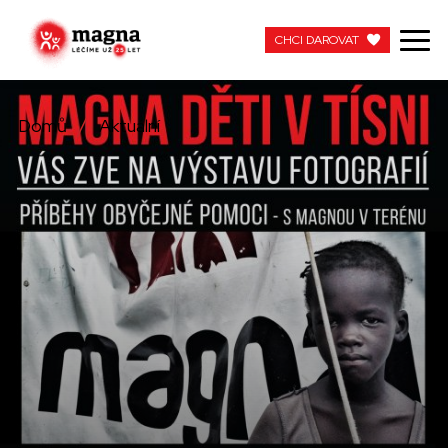
CHCI DAROVAT
CHCI DAROVAT
Domů
Aktuální
NAŠE PRÁCE
O NÁS
AKTUÁLNÍ
ZAPOJTE SE
PRACUJTE S NÁMI
KONTAKTUJTE NÁS