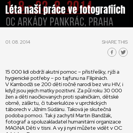
ČESKÁ REPUBLIKA
Léta naší práce ve fotografiích
GLOBAL
SLOVENSKO
01. 08. 2014
SHARE THIS
ČESKÁ REPUBLIKA
15 000 lidí obdrží akutní pomoc – přístřešky, rýži a
hygienické potřeby – po tajfunu na Filipínách.
V Kambodži se 200 dětí ročně narodí bez viru HIV, i
když jsou jejich matky pozitivní. Za půl roku 30 000
žen a dětí naočkovaných proti spalničkám, dětské
obrně, záškrtu, či tuberkulóze v uprchlických
táborech v Jižním Súdánu. Taková je skutečná
podoba pomoci. Tak ji zachytil Martin Bandžák,
fotograf a spoluzakladatel humanitární organizace
MAGNA Děti v tísni. A vy ji nyní můžete vidět v OC