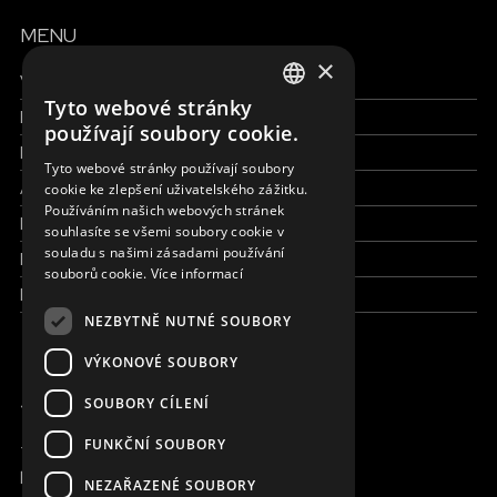
MENU
×
Všechny formy pomoci
Tyto webové stránky
Finance a reporty
ENGLISH
používají soubory cookie.
Pracujte s námi
SLOVAK
Tyto webové stránky používají soubory
Aktuálně
cookie ke zlepšení uživatelského zážitku.
CZECH
Používáním našich webových stránek
Kdo jsme
FRENCH
souhlasíte se všemi soubory cookie v
souladu s našimi zásadami používání
Kde pracujeme
souborů cookie.
Více informací
Kontaktujte nás
NEZBYTNĚ NUTNÉ SOUBORY
VÝKONOVÉ SOUBORY
JSME ONLINE
SOUBORY CÍLENÍ
FUNKČNÍ SOUBORY
+420 736 416 505
kancelar@magna.org
NEZAŘAZENÉ SOUBORY