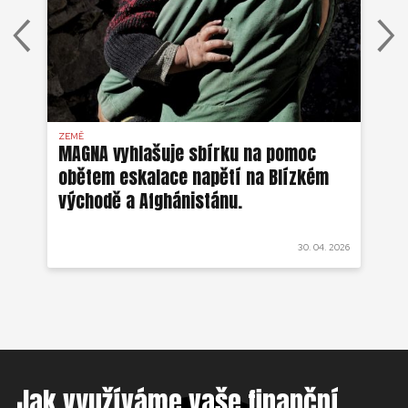
ZEMĚ
AFG
MAGNA vyhlašuje sbírku na pomoc
Ze
obětem eskalace napětí na Blízkém
ob
východě a Afghánistánu.
 2022
30. 04. 2026
Jak využíváme vaše finanční