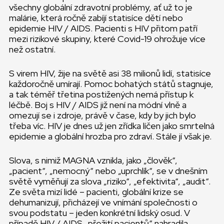
všechny globální zdravotní problémy, ať už to je
malárie, která ročně zabíjí statisíce dětí nebo
epidemie HIV / AIDS. Pacienti s HIV přitom patří
mezi rizikové skupiny, které Covid-19 ohrožuje více
než ostatní.
S virem HIV, žije na světě asi 38 milionů lidí, statisíce
každoročně umírají. Pomoc bohatých států stagnuje,
a tak téměř třetina postižených nemá přístup k
léčbě. Boj s HIV / AIDS již není na módní vlně a
omezují se i zdroje, právě v čase, kdy by jich bylo
třeba víc. HIV je dnes už jen zřídka líčen jako smrtelná
epidemie a globální hrozba pro zdraví. Stále jí však je.
Slova, s nimiž MAGNA vznikla, jako „člověk“,
„pacient“, „nemocný“ nebo „uprchlík“, se v dnešním
světě vyměňují za slova „riziko“, „efektivita“, „audit“.
Ze světa mizí lidé – pacienti, globální krize se
dehumanizují, přicházejí ve vnímání společnosti o
svou podstatu – jeden konkrétní lidský osud. V
případě HIV / AIDS „přežití pacientů“ nahradila