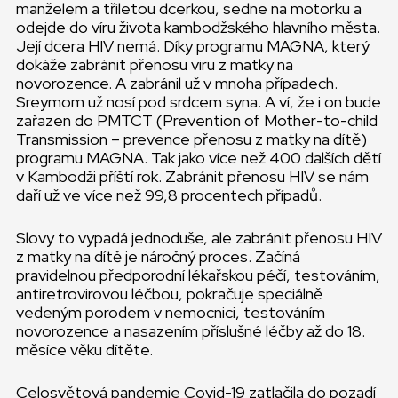
manželem a tříletou dcerkou, sedne na motorku a
odejde do víru života kambodžského hlavního města.
Její dcera HIV nemá. Díky programu MAGNA, který
dokáže zabránit přenosu viru z matky na
novorozence. A zabránil už v mnoha případech.
Sreymom už nosí pod srdcem syna. A ví, že i on bude
zařazen do PMTCT (Prevention of Mother-to-child
Transmission – prevence přenosu z matky na dítě)
programu MAGNA. Tak jako více než 400 dalších dětí
v Kambodži příští rok. Zabránit přenosu HIV se nám
daří už ve více než 99,8 procentech případů.
Slovy to vypadá jednoduše, ale zabránit přenosu HIV
z matky na dítě je náročný proces. Začíná
pravidelnou předporodní lékařskou péčí, testováním,
antiretrovirovou léčbou, pokračuje speciálně
vedeným porodem v nemocnici, testováním
novorozence a nasazením příslušné léčby až do 18.
měsíce věku dítěte.
Celosvětová pandemie Covid-19 zatlačila do pozadí