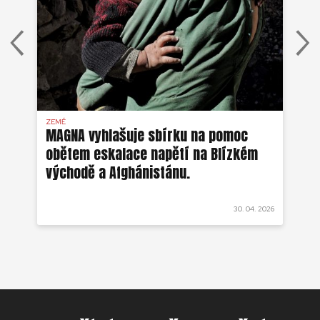
ZEMĚ
AFG
MAGNA vyhlašuje sbírku na pomoc
Ze
obětem eskalace napětí na Blízkém
ob
východě a Afghánistánu.
 2022
30. 04. 2026