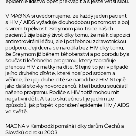
epidemie lidstvo opět překvapit a s ještě větší silou.
V MAGNA si uvědomujeme, že každý jeden pacient
s HIV / AIDS vyžaduje dlouhodobou pozornost a boj
s virem trpělivost. Sreymom jako tisíce našich
pacientů žije běžný život díky tomu, že má k dispozici
antiretrovirální léčbu, ale i potřebnou zdravotnickou
podporu. Její dcera se narodila bez HIV díky tomu,
že Sreymom již během těhotenství a po porodu byla
součástí léčebného programu, který zabraňuje
přenosu HIV z matky na dítě. Stejně to je i v případě
jejího druhého dítěte, které nosí pod srdcem a
věříme, že i její druhé dítě se narodí bez HIV. Stejně
jako další stovky novorozenců, kteří budou součástí
našeho programu. Rodiče s HIV totiž mohou mít
negativní děti. A tato skutečnost je jedním ze
způsobů, jak přispět k poražení epidemie HIV / AIDS
ve světě.
MAGNA v Kambodži pomáhá i díky darům Čechů a
Slováků od roku 2003.