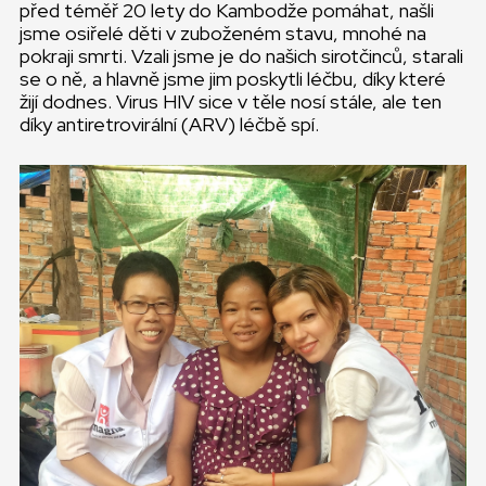
před téměř 20 lety do Kambodže pomáhat, našli
jsme osiřelé děti v zuboženém stavu, mnohé na
pokraji smrti. Vzali jsme je do našich sirotčinců, starali
se o ně, a hlavně jsme jim poskytli léčbu, díky které
žijí dodnes. Virus HIV sice v těle nosí stále, ale ten
díky antiretrovirální (ARV) léčbě spí.