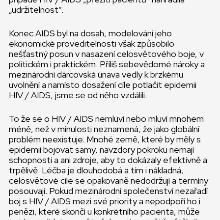
„udržitelnost“.
Konec AIDS byl na dosah, modelování jeho
ekonomické proveditelnosti však způsobilo
nešťastný posun v nasazení celosvětového boje, v
politickém i praktickém. Příliš sebevědomé nároky a
mezinárodní dárcovská únava vedly k brzkému
uvolnění a namísto dosažení cíle potlačit epidemii
HIV / AIDS, jsme se od něho vzdálili.
To že se o HIV / AIDS nemluví nebo mluví mnohem
méně, než v minulosti neznamená, že jako globální
problém neexistuje. Mnohé země, které by měly s
epidemií bojovat samy, navzdory pokroku nemají
schopnosti a ani zdroje, aby to dokázaly efektivně a
trpělivě. Léčba je dlouhodobá a tím i nákladná,
celosvětové cíle se opakovaně nedodržují a termíny
posouvají. Pokud mezinárodní společenství nezařadí
boj s HIV / AIDS mezi své priority a nepodpoří ho i
penězi, které skončí u konkrétního pacienta, může