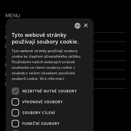
MENU
×
Všechny formy pomoci
Tyto webové stránky
Finance a reporty
ENGLISH
používají soubory cookie.
Pracujte s námi
SLOVAK
Tyto webové stránky používají soubory
Aktuálně
cookie ke zlepšení uživatelského zážitku.
CZECH
Používáním našich webových stránek
Kdo jsme
FRENCH
souhlasíte se všemi soubory cookie v
souladu s našimi zásadami používání
Kde pracujeme
souborů cookie.
Více informací
Kontaktujte nás
NEZBYTNĚ NUTNÉ SOUBORY
VÝKONOVÉ SOUBORY
JSME ONLINE
SOUBORY CÍLENÍ
FUNKČNÍ SOUBORY
+420 736 416 505