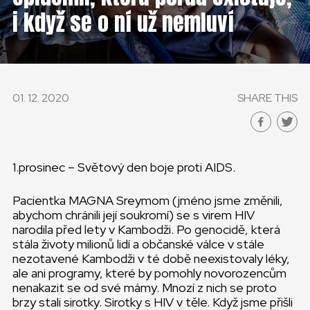
ČESKÁ REPUBLIKA
i když se o ní už nemluví
GLOBAL
SLOVENSKO
01. 12. 2020
SHARE THIS
ČESKÁ REPUBLIKA
1.prosinec – Světový den boje proti AIDS.
Pacientka MAGNA Sreymom (jméno jsme změnili,
abychom chránili její soukromí) se s virem HIV
narodila před lety v Kambodži. Po genocidě, která
stála životy milionů lidí a občanské válce v stále
nezotavené Kambodži v té době neexistovaly léky,
ale ani programy, které by pomohly novorozencům
nenakazit se od své mámy. Mnozí z nich se proto
brzy stali sirotky. Sirotky s HIV v těle. Když jsme přišli