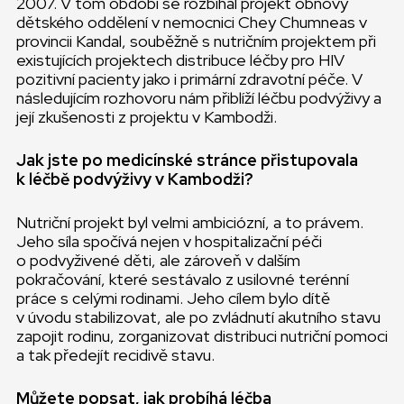
2007. V tom období se rozbíhal projekt obnovy
dětského oddělení v nemocnici Chey Chumneas v
provincii Kandal, souběžně s nutričním projektem při
existujících projektech distribuce léčby pro HIV
pozitivní pacienty jako i primární zdravotní péče. V
následujícím rozhovoru nám přiblíží léčbu podvýživy a
její zkušenosti z projektu v Kambodži.
Jak jste po medicínské stránce přistupovala
k léčbě podvýživy v Kambodži?
Nutriční projekt byl velmi ambiciózní, a to právem.
Jeho síla spočívá nejen v hospitalizační péči
o podvyživené děti, ale zároveň v dalším
pokračování, které sestávalo z usilovné terénní
práce s celými rodinami. Jeho cílem bylo dítě
v úvodu stabilizovat, ale po zvládnutí akutního stavu
zapojit rodinu, zorganizovat distribuci nutriční pomoci
a tak předejít recidivě stavu.
Můžete popsat, jak probíhá léčba