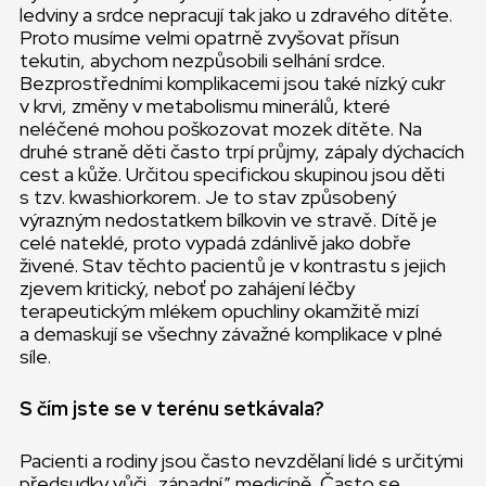
ledviny a srdce nepracují tak jako u zdravého dítěte.
Proto musíme velmi opatrně zvyšovat přísun
tekutin, abychom nezpůsobili selhání srdce.
Bezprostředními komplikacemi jsou také nízký cukr
v krvi, změny v metabolismu minerálů, které
neléčené mohou poškozovat mozek dítěte. Na
druhé straně děti často trpí průjmy, zápaly dýchacích
cest a kůže. Určitou specifickou skupinou jsou děti
s tzv. kwashiorkorem. Je to stav způsobený
výrazným nedostatkem bílkovin ve stravě. Dítě je
celé nateklé, proto vypadá zdánlivě jako dobře
živené. Stav těchto pacientů je v kontrastu s jejich
zjevem kritický, neboť po zahájení léčby
terapeutickým mlékem opuchliny okamžitě mizí
a demaskují se všechny závažné komplikace v plné
síle.
S čím jste se v terénu setkávala?
Pacienti a rodiny jsou často nevzdělaní lidé s určitými
předsudky vůči „západní” medicíně. Často se