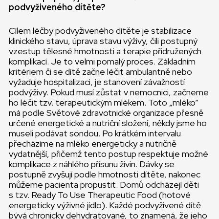
podvyživeného dítěte?
Cílem léčby podvyživeného dítěte je stabilizace
klinického stavu, úprava stavu výživy, čili postupný
vzestup tělesné hmotnosti a terapie přidružených
komplikací. Je to velmi pomalý proces. Základním
kritériem či se dítě začne léčit ambulantně nebo
vyžaduje hospitalizaci, je stanovení závažností
podvýživy. Pokud musí zůstat v nemocnici, začneme
ho léčit tzv. terapeutickým mlékem. Toto „mléko”
má podle Světové zdravotnické organizace přesně
určené energetické a nutriční složení, někdy jsme ho
museli podávat sondou. Po krátkém intervalu
přecházíme na mléko energeticky a nutričně
vydatnější, přičemž tento postup respektuje možné
komplikace z náhlého přísunu živin. Dávky se
postupně zvyšují podle hmotnosti dítěte, nakonec
můžeme pacienta propustit. Domů odcházejí děti
s tzv. Ready To Use Therapeutic Food (hotové
energeticky výživné jídlo). Každé podvyživené dítě
bývá chronicky dehydratované, to znamená, že jeho