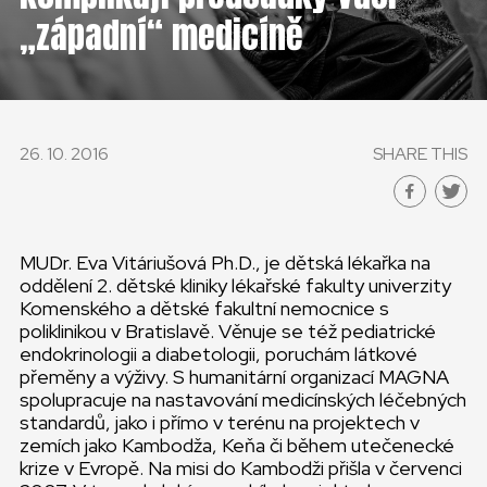
ČESKÁ REPUBLIKA
„západní“ medicíně
GLOBAL
SLOVENSKO
26. 10. 2016
SHARE THIS
ČESKÁ REPUBLIKA
MUDr. Eva Vitáriušová Ph.D., je dětská lékařka na
oddělení 2. dětské kliniky lékařské fakulty univerzity
Komenského a dětské fakultní nemocnice s
poliklinikou v Bratislavě. Věnuje se též pediatrické
endokrinologii a diabetologii, poruchám látkové
přeměny a výživy. S humanitární organizací MAGNA
spolupracuje na nastavování medicínských léčebných
standardů, jako i přímo v terénu na projektech v
zemích jako Kambodža, Keňa či během utečenecké
krize v Evropě. Na misi do Kambodži přišla v červenci