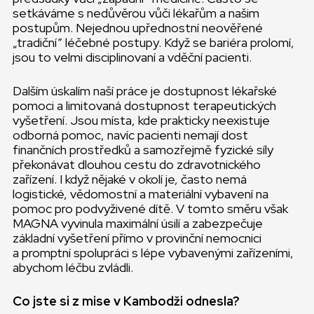
setkáváme s nedůvěrou vůči lékařům a našim
postupům. Nejednou upřednostní neověřené
„tradiční” léčebné postupy. Když se bariéra prolomí,
jsou to velmi disciplinovaní a vděční pacienti.
Dalším úskalím naší práce je dostupnost lékařské
pomoci a limitovaná dostupnost terapeutických
vyšetření. Jsou místa, kde prakticky neexistuje
odborná pomoc, navíc pacienti nemají dost
finančních prostředků a samozřejmě fyzické síly
překonávat dlouhou cestu do zdravotnického
zařízení. I když nějaké v okolí je, často nemá
logistické, vědomostní a materiální vybavení na
pomoc pro podvyživené dítě. V tomto směru však
MAGNA vyvinula maximální úsilí a zabezpečuje
základní vyšetření přímo v provinční nemocnici
a promptní spolupráci s lépe vybavenými zařízeními,
abychom léčbu zvládli.
Co jste si z mise v Kambodži odnesla?