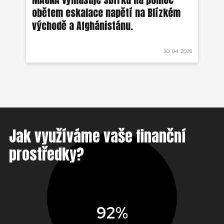
obětem eskalace napětí na Blízkém
ob
východě a Afghánistánu.
 2022
30. 04. 2026
Jak využíváme vaše finanční
prostředky?
92%