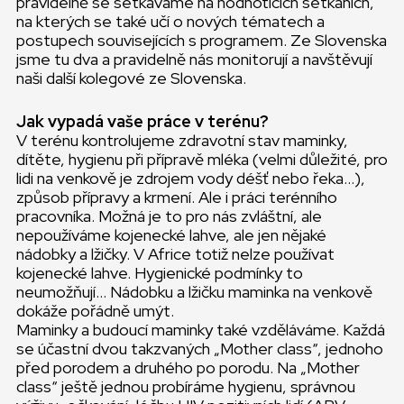
pravidelně se setkáváme na hodnotících setkáních,
na kterých se také učí o nových tématech a
postupech souvisejících s programem. Ze Slovenska
jsme tu dva a pravidelně nás monitorují a navštěvují
naši další kolegové ze Slovenska.
Jak vypadá vaše práce v terénu?
V terénu kontrolujeme zdravotní stav maminky,
dítěte, hygienu při přípravě mléka (velmi důležité, pro
lidi na venkově je zdrojem vody déšť nebo řeka…),
způsob přípravy a krmení. Ale i práci terénního
pracovníka. Možná je to pro nás zvláštní, ale
nepoužíváme kojenecké lahve, ale jen nějaké
nádobky a lžičky. V Africe totiž nelze používat
kojenecké lahve. Hygienické podmínky to
neumožňují… Nádobku a lžičku maminka na venkově
dokáže pořádně umýt.
Maminky a budoucí maminky také vzděláváme. Každá
se účastní dvou takzvaných „Mother class“, jednoho
před porodem a druhého po porodu. Na „Mother
class“ ještě jednou probíráme hygienu, správnou