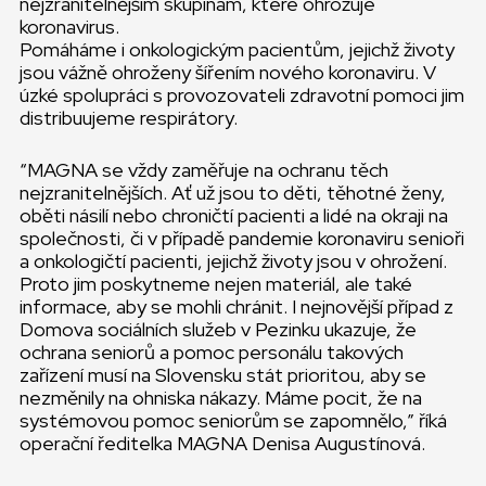
nejzranitelnějším skupinám, které ohrožuje
koronavirus.
Pomáháme i onkologickým pacientům, jejichž životy
jsou vážně ohroženy šířením nového koronaviru. V
úzké spolupráci s provozovateli zdravotní pomoci jim
distribuujeme respirátory.
“MAGNA se vždy zaměřuje na ochranu těch
nejzranitelnějších. Ať už jsou to děti, těhotné ženy,
oběti násilí nebo chroničtí pacienti a lidé na okraji na
společnosti, či v případě pandemie koronaviru senioři
a onkologičtí pacienti, jejichž životy jsou v ohrožení.
Proto jim poskytneme nejen materiál, ale také
informace, aby se mohli chránit. I nejnovější případ z
Domova sociálních služeb v Pezinku ukazuje, že
ochrana seniorů a pomoc personálu takových
zařízení musí na Slovensku stát prioritou, aby se
nezměnily na ohniska nákazy. Máme pocit, že na
systémovou pomoc seniorům se zapomnělo,” říká
operační ředitelka MAGNA Denisa Augustínová.