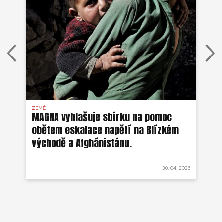
ZEMĚ
AFG
MAGNA vyhlašuje sbírku na pomoc
Ze
obětem eskalace napětí na Blízkém
ob
východě a Afghánistánu.
 2022
30. 04. 2026