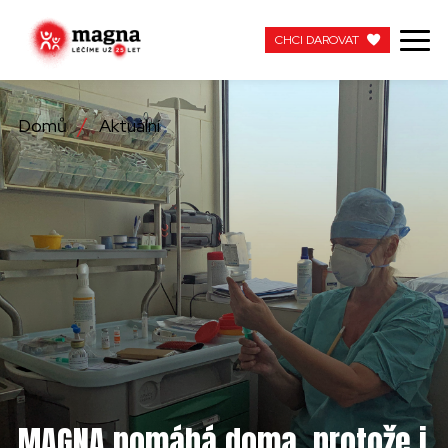
CHCI DAROVAT
CHCI DAROVAT
Domů
Aktuální
NAŠE PRÁCE
O NÁS
AKTUÁLNÍ
ZAPOJTE SE
PRACUJTE S NÁMI
KONTAKTUJTE NÁS
MAGNA pomáhá doma, protože i