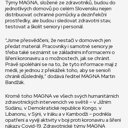
Týmy MAGNA, složené ze zdravotníků, budou do
jednotlivých domovů po celém Slovensku nejen
distribuovat ochranné pomůcky a dezinfekční
prostředky, ale budou i sledovat zdravotní stav,
testovat a školit seniory i personál.
“Jsme přesvědčeni, že nestačí v domovech jen
předat materiál. Pracovníky i samotné seniory je
třeba také seznámit se základními informacemi o
šíření koronaviru a o možnostech, jak se chránit.
Právě spoléhání se na to, že tyto informace mají z
médií, je jednou z překážek toho, aby se senioři
chránili důsledněji,” dodává ředitel MAGNA Martin
Bandžák.
Kromě toho MAGNA ve všech svých humanitárních
zdravotnických intervencích ve světě – v Jižním
Súdánu, v Demokratické republice Kongo, v
Libanonu, v Sýrii, v Iráku a v Kambodži – podnikla
opatření a vyvíjí aktivity v boji proti koronaviru a šíření
nákazy Covid-19. Zdravotnické týmy MAGNA