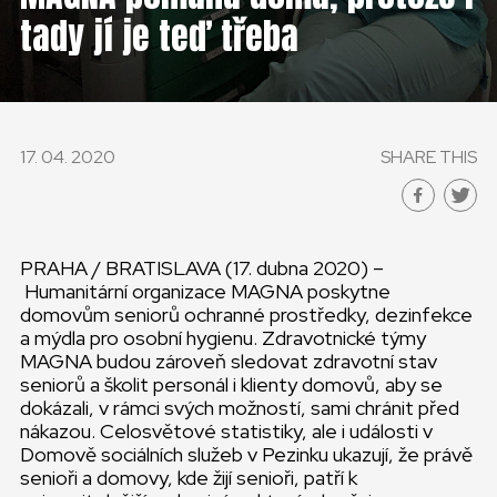
ČESKÁ REPUBLIKA
tady jí je teď třeba
GLOBAL
SLOVENSKO
17. 04. 2020
SHARE THIS
ČESKÁ REPUBLIKA
PRAHA / BRATISLAVA (17. dubna 2020) –
Humanitární organizace MAGNA poskytne
domovům seniorů ochranné prostředky, dezinfekce
a mýdla pro osobní hygienu. Zdravotnické týmy
MAGNA budou zároveň sledovat zdravotní stav
seniorů a školit personál i klienty domovů, aby se
dokázali, v rámci svých možností, sami chránit před
nákazou. Celosvětové statistiky, ale i události v
Domově sociálních služeb v Pezinku ukazují, že právě
senioři a domovy, kde žijí senioři, patří k