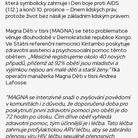
která symbolicky zahrnuje i Den boje proti AIDS
(1.12.) a končí 10. prosince – Dnem lidských práv,
protože život bez násilí je základním lidským právem.
Magna Děti v tísni (MAGNA) se této problematice
věnuje dlouhodobě v Demokratické republice Kongo.
Ve Státní referenční nemocnici Kintambo poskytuje
zdravotní asistenci a psychosociální pomoc těmto
obětem.
„Měsíčně registrujeme okolo 40 nových
případů, přičemž až 92% obětí jsou mladiství a
výjimkou nejsou ani malé děti a starší ženy.“
říká
operační manažerka Magna Děti v tísni Andrea
Lafosse.
“MAGNA se intenzivně snaží o zvyšování povědomí
v komunitách i z důvodu, že doporučená doba pro
poskytnutí první zdravotní pomoci pro oběti je do
72 hodin po útoku. Čím dříve oběť vyhledá
zdravotní pomoc, tým účinnější je i léčba. Tato léčba
zahrnuje profylaktickou ARV léčbu, aby se zabránilo
přenosu viru HIV, léčbu sexuálně přenosných