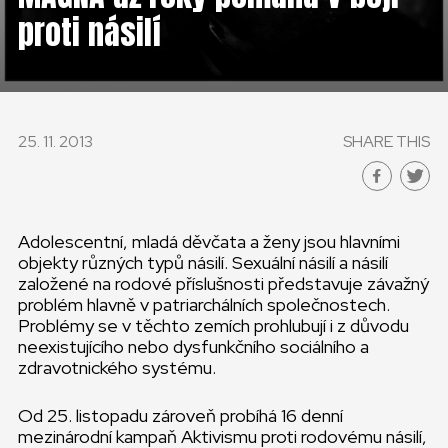
ČESKÁ REPUBLIKA
proti násilí
GLOBAL
SLOVENSKO
25. 11. 2013
SHARE THIS
ČESKÁ REPUBLIKA
Adolescentní, mladá děvčata a ženy jsou hlavními
objekty různých typů násilí. Sexuální násilí a násilí
založené na rodové příslušnosti představuje závažný
problém hlavně v patriarchálních společnostech.
Problémy se v těchto zemích prohlubují i z důvodu
neexistujícího nebo dysfunkčního sociálního a
zdravotnického systému.
Od 25. listopadu zároveň probíhá 16 denní
mezinárodní kampaň Aktivismu proti rodovému násilí,