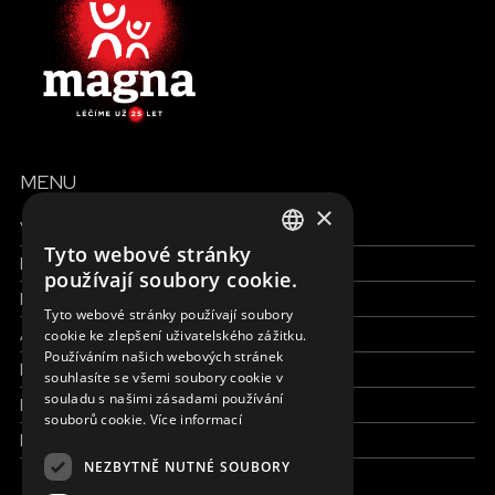
MENU
×
Všechny formy pomoci
Tyto webové stránky
Finance a reporty
ENGLISH
používají soubory cookie.
Pracujte s námi
SLOVAK
Tyto webové stránky používají soubory
Aktuálně
cookie ke zlepšení uživatelského zážitku.
CZECH
Používáním našich webových stránek
Kdo jsme
FRENCH
souhlasíte se všemi soubory cookie v
souladu s našimi zásadami používání
Kde pracujeme
souborů cookie.
Více informací
Kontaktujte nás
NEZBYTNĚ NUTNÉ SOUBORY