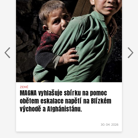
ZEMĚ
AFG
MAGNA vyhlašuje sbírku na pomoc
Ze
obětem eskalace napětí na Blízkém
ob
východě a Afghánistánu.
 2022
30. 04. 2026