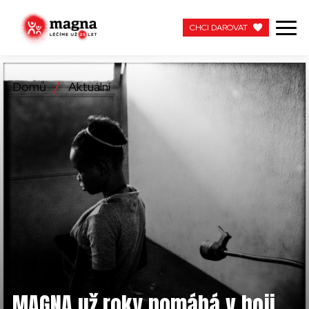
CHCI DAROVAT
CHCI DAROVAT
Domů
Aktuální
NAŠE PRÁCE
O NÁS
AKTUÁLNÍ
ZAPOJTE SE
PRACUJTE S NÁMI
KONTAKTUJTE NÁS
MAGNA už roky pomáhá v boji