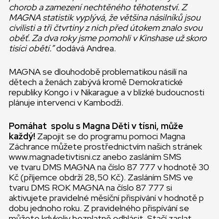
chorob a zamezení nechtěného těhotenství. Z
MAGNA statistik vyplývá, že většina násilníků jsou
civilisti a tři čtvrtiny z nich před útokem znalo svou
oběť. Za dva roky jsme pomohli v Kinshase už skoro
tisíci obětí.”
dodává Andrea.
MAGNA se dlouhodobě problematikou násilí na
dětech a ženách zabývá kromě Demokratické
republiky Kongo i v Nikarague a v blízké budoucnosti
plánuje intervenci v Kambodži.
Pomáhat spolu s Magna Děti v tísni, může
každý!
Zapojit se do programu pomoci Magna
Záchrance můžete prostřednictvím našich stránek
www.magnadetivtisni.cz anebo zasláním SMS
ve tvaru DMS MAGNA na číslo 87 777 v hodnotě 30
Kč (příjemce obdrží 28,50 Kč). Zasláním SMS ve
tvaru DMS ROK MAGNA na číslo 87 777 si
aktivujete pravidelné měsíční přispívání v hodnotě p
dobu jednoho roku. Z pravidelného přispívání se
můžete kdykoliv bezplatně odhlásit. Stačí zaslat