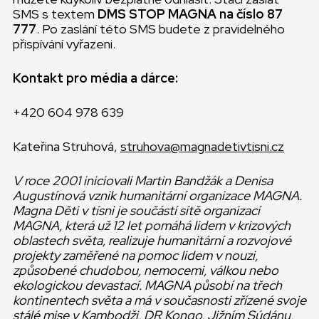
SMS s textem
DMS STOP MAGNA na číslo 87
777
. Po zaslání této SMS budete z pravidelného
přispívání vyřazeni.
Kontakt pro média a dárce:
+420 604 978 639
Kateřina Struhová,
struhova@magnadetivtisni.cz
V roce 2001 iniciovali Martin Bandžák a Denisa
Augustínová vznik humanitární organizace MAGNA.
Magna Děti v tísni je součástí sítě organizací
MAGNA, která už 12 let pomáhá lidem v krizových
oblastech světa, realizuje humanitární a rozvojové
projekty zaměřené na pomoc lidem v nouzi,
způsobené chudobou, nemocemi, válkou nebo
ekologickou devastací. MAGNA působí na třech
kontinentech světa a má v současnosti zřízené svoje
stálé mise v Kambodži, DR Kongo, Jižním Súdánu,