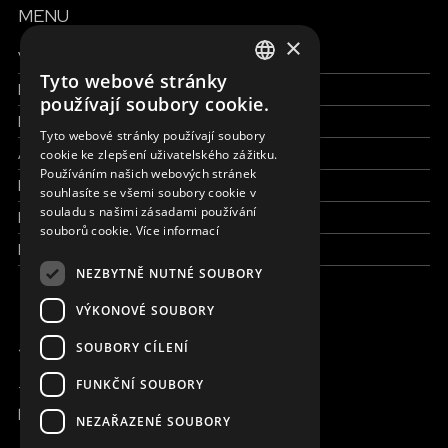
MENU
×
Všechny formy pomoci
Tyto webové stránky
Finance a reporty
ENGLISH
používají soubory cookie.
Pracujte s námi
SLOVAK
Tyto webové stránky používají soubory
Aktuálně
cookie ke zlepšení uživatelského zážitku.
CZECH
Používáním našich webových stránek
Kdo jsme
FRENCH
souhlasíte se všemi soubory cookie v
souladu s našimi zásadami používání
Kde pracujeme
souborů cookie.
Více informací
Kontaktujte nás
NEZBYTNĚ NUTNÉ SOUBORY
VÝKONOVÉ SOUBORY
JSME ONLINE
SOUBORY CÍLENÍ
FUNKČNÍ SOUBORY
+420 736 416 505
kancelar@magna.org
NEZAŘAZENÉ SOUBORY