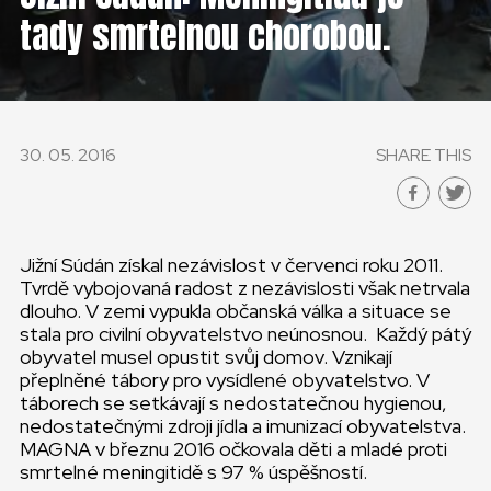
ČESKÁ REPUBLIKA
tady smrtelnou chorobou.
GLOBAL
SLOVENSKO
30. 05. 2016
SHARE THIS
ČESKÁ REPUBLIKA
Jižní Súdán získal nezávislost v červenci roku 2011.
Tvrdě vybojovaná radost z nezávislosti však netrvala
dlouho. V zemi vypukla občanská válka a situace se
stala pro civilní obyvatelstvo neúnosnou. Každý pátý
obyvatel musel opustit svůj domov. Vznikají
přeplněné tábory pro vysídlené obyvatelstvo. V
táborech se setkávají s nedostatečnou hygienou,
nedostatečnými zdroji jídla a imunizací obyvatelstva.
MAGNA v březnu 2016 očkovala děti a mladé proti
smrtelné meningitidě s 97 % úspěšností.