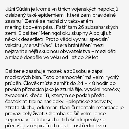
Jižní Súdán je kromě vnitřních vojenských nepokojů
oslabený také epidemiemi, které zemi pravidelně
zasahují. Země se nachází v takzvaném
meningitidovém pásu. Patří tam 26 subsaharských
zemí. S bakterií Meningokoku skupiny A bojují už
několik desetiletí. Proto vědci vyvinuli speciální
vakcínu „MenAfriVac”, která brání šíření mezi
nejzranitelnější skupinou obyvatelstva – mezi děti
a mladé dospělé ve věku od 1 až do 29 let.
Bakterie zasahuje mozek a způsobuje zápal
mozkových blan. Toto onemocnění má velmi rychlý
průběh. Člověk může zemřít do 24 – 48 hodin po
prvních příznacích jako je ztuhlá šíje, vysoké horečky,
zvracení či křeče. Ti, kterým se podaří přežít,
častokrát trpí na následky. Epileptické záchvaty,
ztráta sluchu, odumírání tkání či mentální retardace je
provází celý život. Choroba se šíří velmi lehce
zejména v období sucha. Infekční kapénky se
přenášejí z respiračních cest prostřednictvím