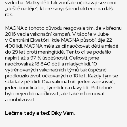
vzduchu. Matky dětí tak zoufale očekávají sezónní
„deště naděje”, které smyjí šíření bakterie na další
rok.
MAGNA z tohoto důvodu reagovala tím, že v březnu
2016 vedla vakcinační kampaň. V táboře v Jube
v Centrální Ekvatórii, kde MAGNA působí, žije 22
400 lidí. MAGNA měla za cíl naočkovat děti a mladé
do 29 let proti meningitidě. Tento cíl se podařilo
naplnit až s 97 % úspěšností. Celkově jsme
naočkovali až 18 840 dětí a mladých lidí. 10
vytrénovaných vakcinačních týmů tak úspěšně
prodloužilo život očkovaných o 10 let. Každý tým se
skládal z pěti lidí. Dva vakcinátoři, jeden zapisovač,
jeden koordinátor, tým-lídr na davy lidí. Potřebné
bylo nejen lidi naočkovat, ale také informovat
a mobilizovat.
Léčíme tady a teď. Díky Vám.