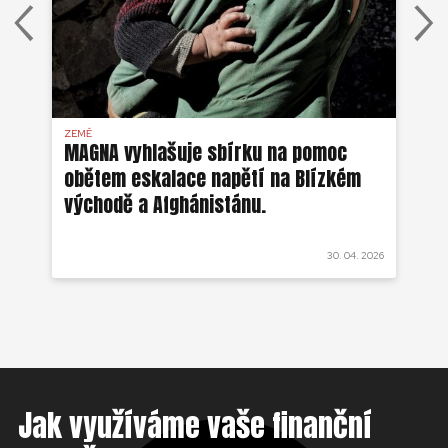
ZEMĚ
AFG
MAGNA vyhlašuje sbírku na pomoc
Ze
obětem eskalace napětí na Blízkém
ob
východě a Afghánistánu.
 2022
30. 04. 2026
Jak využíváme vaše finanční