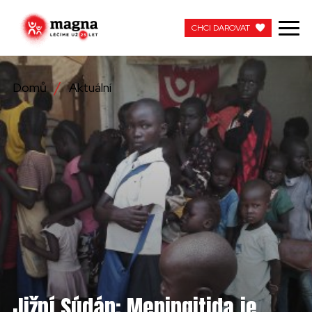
CHCI DAROVAT
CHCI DAROVAT
Domů
Aktuální
NAŠE PRÁCE
O NÁS
AKTUÁLNÍ
ZAPOJTE SE
PRACUJTE S NÁMI
KONTAKTUJTE NÁS
Jižní Súdán: Meningitida je