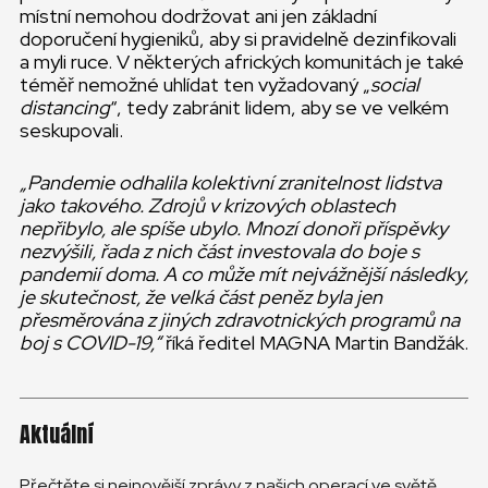
místní nemohou dodržovat ani jen základní
doporučení hygieniků, aby si pravidelně dezinfikovali
a myli ruce. V některých afrických komunitách je také
téměř nemožné uhlídat ten vyžadovaný „
social
distancing
“, tedy zabránit lidem, aby se ve velkém
seskupovali.
„Pandemie odhalila kolektivní zranitelnost lidstva
jako takového. Zdrojů v krizových oblastech
nepřibylo, ale spíše ubylo. Mnozí donoři příspěvky
nezvýšili, řada z nich část investovala do boje s
pandemií doma. A co může mít nejvážnější následky,
je skutečnost, že velká část peněz byla jen
přesměrována z jiných zdravotnických programů na
boj s COVID-19,“
říká ředitel MAGNA Martin Bandžák.
Aktuální
Přečtěte si nejnovější zprávy z našich operací ve světě.