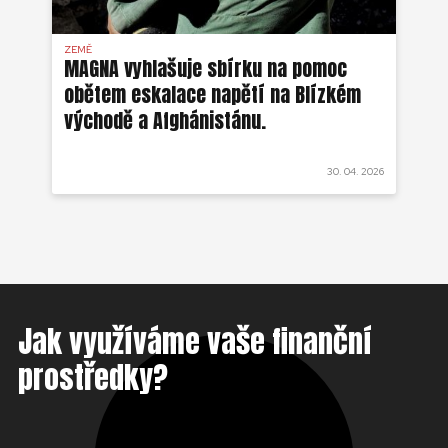
ZEMĚ
AFG
MAGNA vyhlašuje sbírku na pomoc
Ze
obětem eskalace napětí na Blízkém
ob
východě a Afghánistánu.
 2022
30. 04. 2026
Jak využíváme vaše finanční
prostředky?