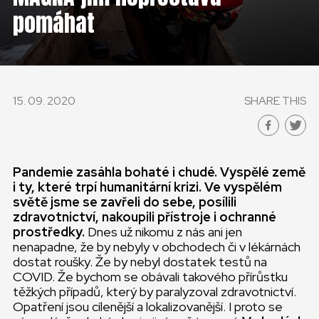
ČESKÁ REPUBLIKA
pomáhat
GLOBAL
SLOVENSKO
15. 09. 2020
SHARE THIS
ČESKÁ REPUBLIKA
Pandemie zasáhla bohaté i chudé. Vyspělé země
i ty, které trpí humanitární krizi. Ve vyspělém
světě jsme se zavřeli do sebe, posílili
zdravotnictví, nakoupili přístroje i ochranné
prostředky.
Dnes už nikomu z nás ani jen
nenapadne, že by nebyly v obchodech či v lékárnách
dostat roušky. Že by nebyl dostatek testů na
COVID. Že bychom se obávali takového přírůstku
těžkých případů, který by paralyzoval zdravotnictví.
Opatření jsou cílenější a lokalizovanější. I proto se