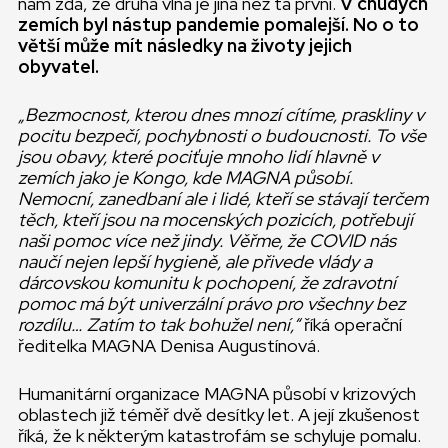
nám zdá, že druhá vlna je jiná než ta první.
V chudých
zemích byl nástup pandemie pomalejší. No o to
větší může mít následky na životy jejich
obyvatel.
„Bezmocnost, kterou dnes mnozí cítíme, praskliny v
pocitu bezpečí, pochybnosti o budoucnosti. To vše
jsou obavy, které pociťuje mnoho lidí hlavně v
zemích jako je Kongo, kde MAGNA působí.
Nemocní, zanedbaní ale i lidé, kteří se stávají terčem
těch, kteří jsou na mocenských pozicích, potřebují
naši pomoc více než jindy. Věřme, že COVID nás
naučí nejen lepší hygieně, ale přivede vlády a
dárcovskou komunitu k pochopení, že zdravotní
pomoc má být univerzální právo pro všechny bez
rozdílu… Zatím to tak bohužel není,“
říká operační
ředitelka MAGNA Denisa Augustínová.
Humanitární organizace MAGNA působí v krizových
oblastech již téměř dvě desítky let. A její zkušenost
říká, že k některým katastrofám se schyluje pomalu.