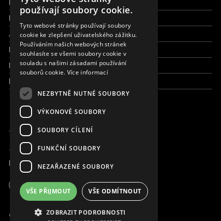
Finance a reporty
ENGLISH
používají soubory cookie.
Pracujte s námi
SLOVAK
Tyto webové stránky používají soubory
Aktuálně
cookie ke zlepšení uživatelského zážitku.
CZECH
Používáním našich webových stránek
Kdo jsme
FRENCH
souhlasíte se všemi soubory cookie v
souladu s našimi zásadami používání
Kde pracujeme
souborů cookie.
Více informací
Kontaktujte nás
NEZBYTNĚ NUTNÉ SOUBORY
VÝKONOVÉ SOUBORY
JSME ONLINE
SOUBORY CÍLENÍ
FUNKČNÍ SOUBORY
+420 736 416 505
kancelar@magna.org
NEZAŘAZENÉ SOUBORY
Česká republika
VŠE PŘIJMOUT
VŠE ODMÍTNOUT
Pracujte s námi
ZOBRAZIT PODROBNOSTI
© Copyright MAGNA 2001 - 2026