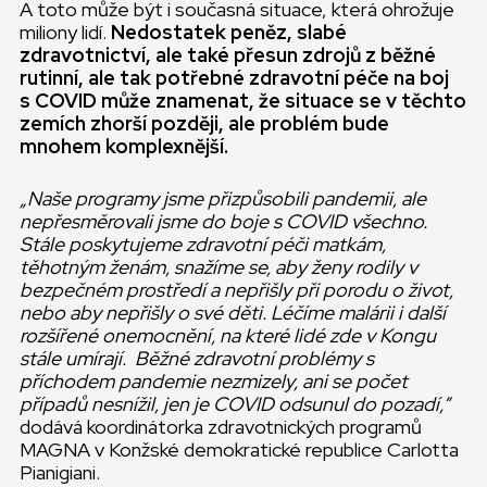
A toto může být i současná situace, která ohrožuje
miliony lidí.
Nedostatek peněz, slabé
zdravotnictví, ale také přesun zdrojů z běžné
rutinní, ale tak potřebné zdravotní péče na boj
s COVID může znamenat, že situace se v těchto
zemích zhorší později, ale problém bude
mnohem komplexnější.
„Naše programy jsme přizpůsobili pandemii, ale
nepřesměrovali jsme do boje s COVID všechno.
Stále poskytujeme zdravotní péči matkám,
těhotným ženám, snažíme se, aby ženy rodily v
bezpečném prostředí a nepřišly při porodu o život,
nebo aby nepřišly o své děti. Léčíme malárii i další
rozšířené onemocnění, na které lidé zde v Kongu
stále umírají. Běžné zdravotní problémy s
příchodem pandemie nezmizely, ani se počet
případů nesnížil, jen je COVID odsunul do pozadí,“
dodává koordinátorka zdravotnických programů
MAGNA v Konžské demokratické republice Carlotta
Pianigiani.