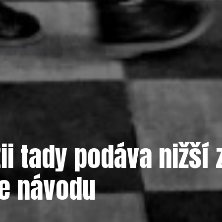
ii tady podáva nižší
le návodu