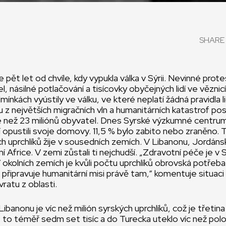
SHARE 
 pět let od chvíle, kdy vypukla válka v Sýrii. Nevinné prot
, násilné potlačování a tisícovky obyčejných lidí ve věznic
ínkách vyústily ve válku, ve které neplatí žádná pravidla li
u z největších migračních vln a humanitárních katastrof pos
e než 23 miliónů obyvatel. Dnes Syrské výzkumné centrum
í opustili svoje domovy. 11,5 % bylo zabito nebo zraněno.
ch uprchlíků žije v sousedních zemích. V Libanonu, Jordáns
ní Africe. V zemi zůstali ti nejchudší. „Zdravotní péče je v 
okolních zemích je kvůli počtu uprchlíků obrovská potřeba
ipravuje humanitární misi právě tam,“ komentuje situaci
ratu z oblasti.
banonu je víc než milión syrských uprchlíků, což je třetin
 to téměř sedm set tisíc a do Turecka uteklo víc než polo