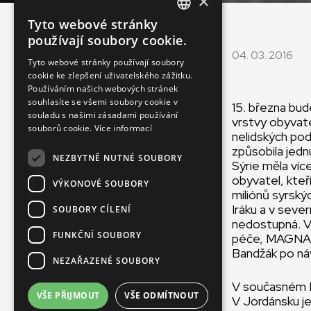
×
Tyto webové stránky
ENGLISH
používají soubory cookie.
SLOVAK
04. 03. 2016
Tyto webové stránky používají soubory
cookie ke zlepšení uživatelského zážitku.
CZECH
Používáním našich webových stránek
FRENCH
souhlasíte se všemi soubory cookie v
15. března bude
souladu s našimi zásadami používání
vrstvy obyvatel
souborů cookie.
Více informací
nelidských podm
způsobila jedn
NEZBYTNĚ NUTNÉ SOUBORY
Sýrie měla víc
obyvatel, kteř
VÝKONOVÉ SOUBORY
miliónů syrský
Iráku a v sever
SOUBORY CÍLENÍ
nedostupná. V 
FUNKČNÍ SOUBORY
péče, MAGNA př
Bandžák po náv
NEZAŘAZENÉ SOUBORY
V současném Li
VŠE PŘIJMOUT
VŠE ODMÍTNOUT
V Jordánsku je