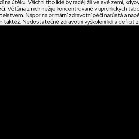
dí na útěku. Všichni tito lidé by raději žili ve své zemi, kdyby
čí. Většina z nich nežije koncentrovaně v uprchlických táb
elstvem. Nápor na primární zdravotní péči narůstá a napě
taktéž. Nedostatečné zdravotní vyškolení lidí a deficit 
a svědomí až 15 % úmrtí. V Sýrii zůstalo 664 lékařů, kteří 
ých podmínkách snaží poskytovat zdravotní pomoc a jsou 
pin. Ačkoli mají podporu mezinárodních organizací, „anest
í personál podle návodu,“ říká Martin. Momentálně mezinár
ají do Sýrie přístup, a tak je potřebné trénovat a školit z
ický materiál a posílat vyškolené zdravotníky zpět do vá
u bombardované a je nutnost poskytovat zdravotní péči
eb. „Jelikož se nápor na primární zdravotní péči v Libanonu
, MAGNA se rozhodla v migrační krizi soustředit nejen na
, ale i v okolních zemích,“ říká Martin.
se MAGNA soustředí na zabezpečení logistiky operací přím
votnického materiálu, léků a finančních zdrojů na to, aby
 mohly co nejdřív poskytovat zdravotní pomoc tam, kde j
a teď. Díky Vám.