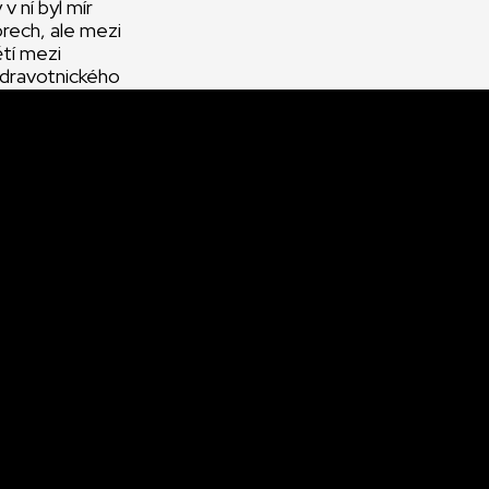
 v ní byl mír
orech, ale mezi
tí mezi
zdravotnického
se
cílem
ezii podává
odní
a hranicemi,
lečné země.
 pomocí
 a Jordánsku
 pomoc
o na místě,
 MAGNA
e to nejvíc