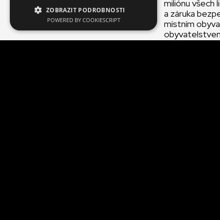
miliónu všech li
ZOBRAZIT PODROBNOSTI
a záruka bezpe
POWERED BY COOKIESCRIPT
místním obyvat
obyvatelstvem 
materiálu má n
v katastrofick
ozbojených sku
nižší zdravotn
zdravotníci nem
dodat zdravotn
Nemocnice jso
mobilních služ
zásadně zvýšil
v samotné Sýrii
V této chvíli 
získávání zdra
zdravotní týmy
potřebné.
Léčíme tady 