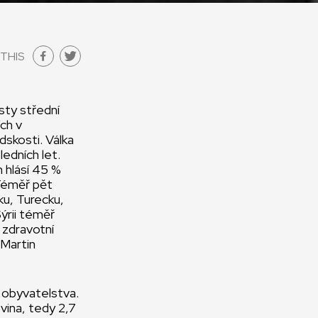
THIS
esty střední
ích v
dskosti. Válka
ledních let.
 hlásí 45 %
 Téměř pět
ku, Turecku,
Sýrii téměř
 zdravotní
 Martin
a obyvatelstva.
vina, tedy 2,7