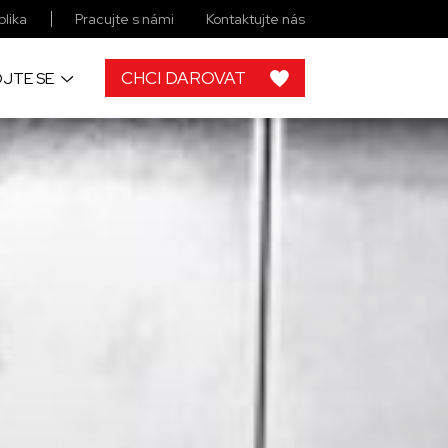
lika
Pracujte s námi
Kontaktujte nás
CHCI DAROVAT
JTE SE