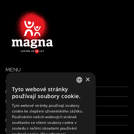
MENU
×
Všechny formy pomoci
Tyto webové stránky
Finance a reporty
ENGLISH
používají soubory cookie.
Pracujte s námi
SLOVAK
Tyto webové stránky používají soubory
Aktuálně
cookie ke zlepšení uživatelského zážitku.
CZECH
Používáním našich webových stránek
Kdo jsme
FRENCH
souhlasíte se všemi soubory cookie v
souladu s našimi zásadami používání
Kde pracujeme
souborů cookie.
Více informací