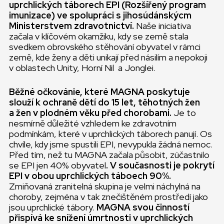
uprchlických táborech EPI (Rozšířený program
imunizace) ve spolupráci s jihosúdánskýcm
Ministerstvem zdravotnictví.
Naše iniciativa
začala v klíčovém okamžiku, kdy se země stala
svedkem obrovského stěhování obyvatel v rámci
země, kde ženy a děti unikají před násilím a nepokoji
v oblastech Unity, Horní Nil a Jonglei.
Běžné očkovánie, které MAGNA poskytuje
slouží k ochraně dětí do 15 let, těhotných žen
a žen v plodném věku před chorobami.
Je to
nesmírně důležité vzhledem ke zdravotním
podmínkám, které v uprchlických táborech panují. Os
chvíle, kdy jsme spustili EPI, nevypukla žádná nemoc.
Před tím, než tu MAGNA začala působit, zúčastnilo
se EPI jen 40% obyvatel
. V současnosti je pokrytí
EPI v obou uprchlických táboech 90%.
Zmiňovaná zranitelná skupina je velmi náchylná na
choroby, zejména v tak znečištěném prostředí jako
jsou uprchlické tábory.
MAGNA svou činností
přispívá ke snížení úmrtnosti v uprchlických