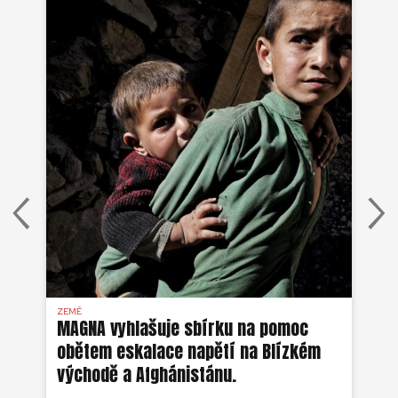
ZEMĚ
AFG
MAGNA vyhlašuje sbírku na pomoc
Ze
obětem eskalace napětí na Blízkém
ob
východě a Afghánistánu.