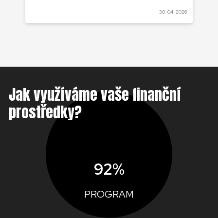
 2022
30. 04. 2026
Jak využíváme vaše finanční
prostředky?
92%
PROGRAM