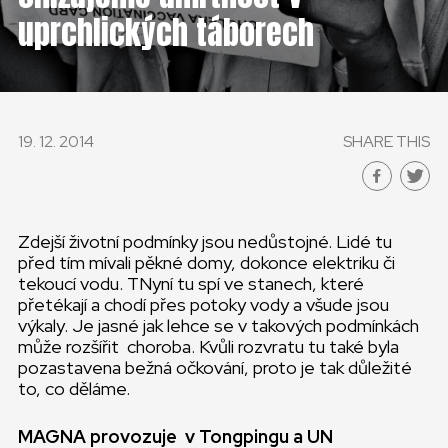
ČESKÁ REPUBLIKA
uprchlických táborech
GLOBAL
SLOVENSKO
19. 12. 2014
SHARE THIS
ČESKÁ REPUBLIKA
Zdejší životní podmínky jsou nedůstojné. Lidé tu
před tím mívali pěkné domy, dokonce elektriku či
tekoucí vodu. TNyní tu spí ve stanech, které
přetékají a chodí přes potoky vody a všude jsou
výkaly. Je jasné jak lehce se v takových podmínkách
může rozšířit choroba. Kvůli rozvratu tu také byla
pozastavena bežná očkování, proto je tak důležité
to, co děláme.
MAGNA provozuje v Tongpingu a UN