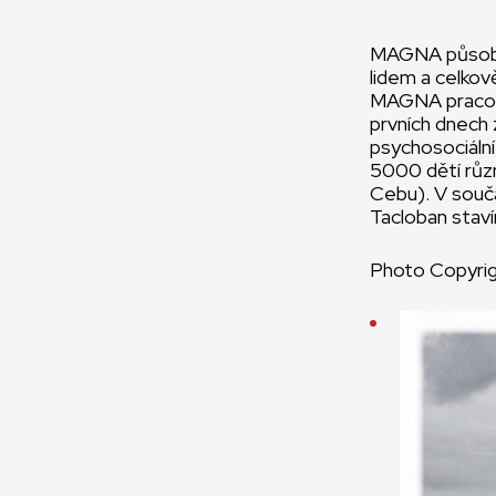
MAGNA působí n
lidem a celkově
MAGNA pracovní
prvních dnech
psychosociální
5000 dětí různ
Cebu). V souča
Tacloban staví
Photo Copyri