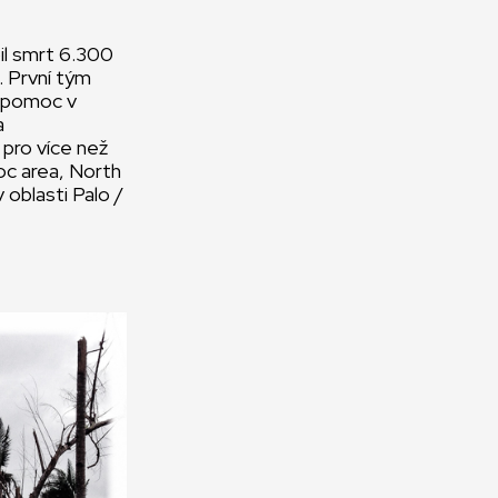
il smrt 6.300
u. První tým
í pomoc v
a
 pro více než
oc area, North
oblasti Palo /