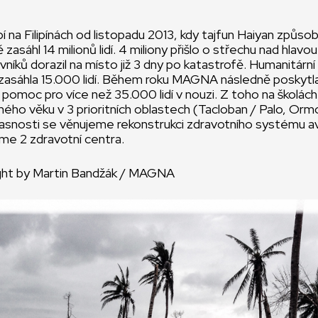
a Filipínách od listopadu 2013, kdy tajfun Haiyan způsob
 zasáhl 14 milionů lidí. 4 miliony přišlo o střechu nad hlavo
ků dorazil na místo již 3 dny po katastrofě. Humanitárn
 zasáhla 15.000 lidí. Během roku MAGNA následně poskytl
 pomoc pro více než 35.000 lidí v nouzi. Z toho na školách
ého věku v 3 prioritních oblastech (Tacloban / Palo, Orm
snosti se věnujeme rekonstrukci zdravotního systému av 
me 2 zdravotní centra.
ght by Martin Bandžák / MAGNA