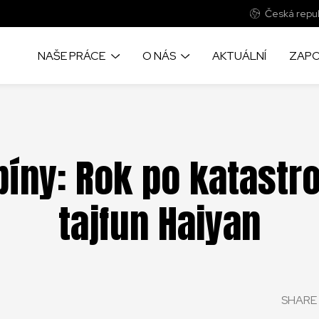
Česká repub
NAŠE PRÁCE
O NÁS
AKTUÁLNÍ
ZAPO
ipíny: Rok po katastro
tajfun Haiyan
SHARE 