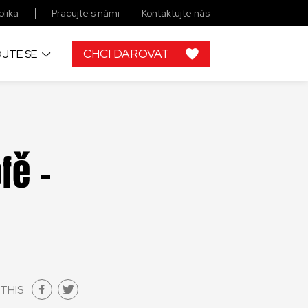
lika
Pracujte s námi
Kontaktujte nás
CHCI DAROVAT
JTE SE
fě -
THIS