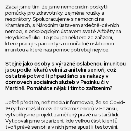
Začali jsme tím, že jsme nemocnicím poskytli
pomůcky pro zdravotníky, zejména roušky a
respirátory. Spolupracujeme s nemocnicí na
Kramárech, s Národním ústavem srdečně-cévních
nemocí, s onkologickým ústavem svaté Alžběty na
Heydukově ulici. To jsou jen některé ze zařízení,
které pracují s pacienty s mimořádně oslabenou
imunitou a které naši pomoc potřebují nejvíce.
Stejně jako osoby s výrazně oslabenou imunitou
jsou podle lékařů velmi zranitelní senioři, což
ostatně potvrdil i případ šířící se nákazy v
domovech sociálních služeb v Pezinku či v
Martině. Pomáháte nějak i tímto zařízením?
Ještě předtím, než média informovala, že se Covid-
19 rychle rozšířil mezi desítkami seniorů v Pezinku,
vytvořili jsme projekt zaměřený právě na starší lidi.
Vytipovali jsme si zařízení, kde velkou část klientů
tvoří právě senioři a v nich jsme spustili testování.