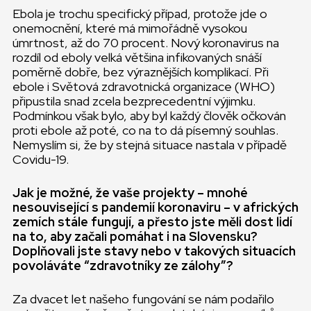
Ebola je trochu specifický případ, protože jde o
onemocnění, které má mimořádně vysokou
úmrtnost, až do 70 procent. Nový koronavirus na
rozdíl od eboly velká většina infikovaných snáší
poměrně dobře, bez výraznějších komplikací. Při
ebole i Světová zdravotnická organizace (WHO)
připustila snad zcela bezprecedentní výjimku.
Podmínkou však bylo, aby byl každý člověk očkován
proti ebole až poté, co na to dá písemný souhlas.
Nemyslím si, že by stejná situace nastala v případě
Covidu-19.
Jak je možné, že vaše projekty – mnohé
nesouvisející s pandemií koronaviru – v afrických
zemích stále fungují, a přesto jste měli dost lidí
na to, aby začali pomáhat i na Slovensku?
Doplňovali jste stavy nebo v takových situacích
povoláváte “zdravotníky ze zálohy”?
Za dvacet let našeho fungování se nám podařilo