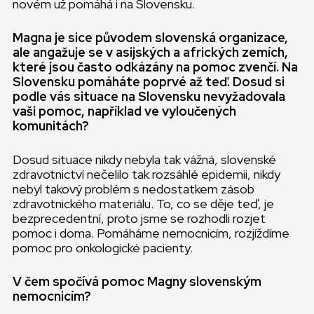
novém už pomáhá i na Slovensku.
Magna je sice původem slovenská organizace,
ale angažuje se v asijských a afrických zemích,
které jsou často odkázány na pomoc zvenčí. Na
Slovensku pomáháte poprvé až teď. Dosud si
podle vás situace na Slovensku nevyžadovala
vaši pomoc, například ve vyloučených
komunitách?
Dosud situace nikdy nebyla tak vážná, slovenské
zdravotnictví nečelilo tak rozsáhlé epidemii, nikdy
nebyl takový problém s nedostatkem zásob
zdravotnického materiálu. To, co se děje teď, je
bezprecedentní, proto jsme se rozhodli rozjet
pomoc i doma. Pomáháme nemocnicím, rozjíždíme
pomoc pro onkologické pacienty.
V čem spočívá pomoc Magny slovenským
nemocnicím?