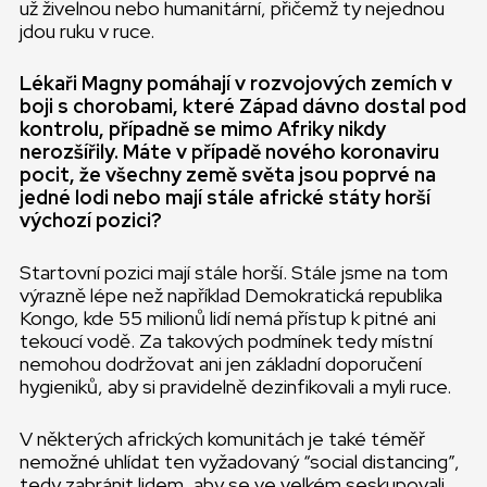
už živelnou nebo humanitární, přičemž ty nejednou
jdou ruku v ruce.
Lékaři Magny pomáhají v rozvojových zemích v
boji s chorobami, které Západ dávno dostal pod
kontrolu, případně se mimo Afriky nikdy
nerozšířily. Máte v případě nového koronaviru
pocit, že všechny země světa jsou poprvé na
jedné lodi nebo mají stále africké státy horší
výchozí pozici?
Startovní pozici mají stále horší. Stále jsme na tom
výrazně lépe než například Demokratická republika
Kongo, kde 55 milionů lidí nemá přístup k pitné ani
tekoucí vodě. Za takových podmínek tedy místní
nemohou dodržovat ani jen základní doporučení
hygieniků, aby si pravidelně dezinfikovali a myli ruce.
V některých afrických komunitách je také téměř
nemožné uhlídat ten vyžadovaný “social distancing”,
tedy zabránit lidem, aby se ve velkém seskupovali.