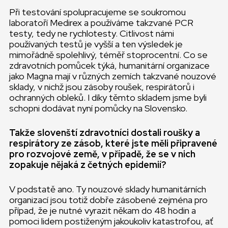
Při testování spolupracujeme se soukromou
laboratoří Medirex a používáme takzvané PCR
testy, tedy ne rychlotesty. Citlivost námi
používaných testů je vyšší a ten výsledek je
mimořádně spolehlivý, téměř stoprocentní. Co se
zdravotních pomůcek týká, humanitární organizace
jako Magna mají v různých zemích takzvané nouzové
sklady, v nichž jsou zásoby roušek, respirátorů i
ochranných obleků. I díky těmto skladem jsme byli
schopni dodávat nyní pomůcky na Slovensko.
Takže slovenští zdravotníci dostali roušky a
respirátory ze zásob, které jste měli připravené
pro rozvojové země, v případě, že se v nich
zopakuje nějaká z četných epidemií?
V podstatě ano. Ty nouzové sklady humanitárních
organizací jsou totiž dobře zásobené zejména pro
případ, že je nutné vyrazit někam do 48 hodin a
pomoci lidem postiženým jakoukoliv katastrofou, ať