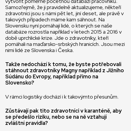
vytvořit poměrně početnou databázi pracovníků.
Samozřejmě, že ji pravidelně aktualizujeme, někteří
zdravotníci jsou s námi pět let, jiní deset, ale právě v
takových případech máme kam sáhnout. Na
Slovensku nyní pomáhají lidé, o kterých se naše
databáze rozrostla například v letech 2015 a 2016 v
době uprchlické krize. Jde o zdravotníky, kteří
pomáhali na maďarsko-srbských hranicích. Jsou mezi
nimi lidé ze Slovenska i Česka.
Takže nedochází k tomu, že byste potřebovali
stáhnout zdravotníky Magny například z Jižního
Súdánu do Evropy, například přímo na
Slovensko?
V rámci logistiky dochází i k takovýmto přesunům.
Zůstávají pak tito zdravotníci v karanténě, aby
se předešlo riziku, nebo se na ně vztahují
zvláštní pravidla?