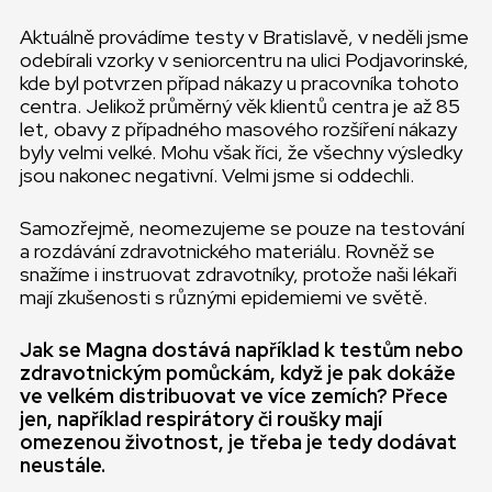
Aktuálně provádíme testy v Bratislavě, v neděli jsme
odebírali vzorky v seniorcentru na ulici Podjavorinské,
kde byl potvrzen případ nákazy u pracovníka tohoto
centra. Jelikož průměrný věk klientů centra je až 85
let, obavy z případného masového rozšíření nákazy
byly velmi velké. Mohu však říci, že všechny výsledky
jsou nakonec negativní. Velmi jsme si oddechli.
Samozřejmě, neomezujeme se pouze na testování
a rozdávání zdravotnického materiálu. Rovněž se
snažíme i instruovat zdravotníky, protože naši lékaři
mají zkušenosti s různými epidemiemi ve světě.
Jak se Magna dostává například k testům nebo
zdravotnickým pomůckám, když je pak dokáže
ve velkém distribuovat ve více zemích? Přece
jen, například respirátory či roušky mají
omezenou životnost, je třeba je tedy dodávat
neustále.