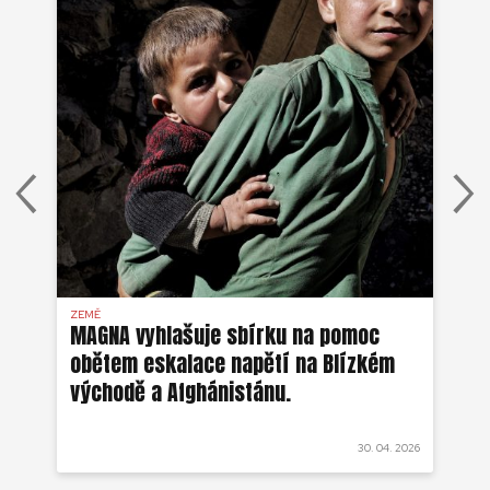
ZEMĚ
AFG
MAGNA vyhlašuje sbírku na pomoc
Ze
obětem eskalace napětí na Blízkém
ob
východě a Afghánistánu.
 2022
30. 04. 2026