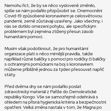
Nemohu říct, že by se něco vysloveně změnilo,
spíše se nám podařilo přizpůsobit se. Onemocnění
Covid-19 způsobené koronavirem je celosvětovou
pandemií, země zůstávají uzavřeny. Jako všechny, i
nás se dotklo omezení pohybu, ale specifickým
problémem byl zejména ztížený přesun zásob
humanitární pomoci.
Musím však podotknout, že pro humanitární
organizace platí o něco mírnější pravidla, takže
například různé balíčky s pomocí pro rodičky či balíčky
s ochrannými pomůckami na boj s koronavirem
můžeme přibližně jednou za týden přesouvat napříč
státy.
Před dvěma dny se nám podařilo poslat
zdravotnický materiál z Paříže do Demokratické
republiky Kongo. Vše se samozřejmě odehrává s
ohledem na přísná hygienická kritéria a bezpečnostní
opatření. Velká změna nastala v tom, že Magna po