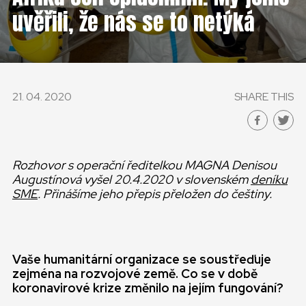
ČESKÁ REPUBLIKA
uvěřili, že nás se to netýká
GLOBAL
SLOVENSKO
21. 04. 2020
SHARE THIS
ČESKÁ REPUBLIKA
Rozhovor s operační ředitelkou MAGNA Denisou
Augustínová vyšel 20.4.2020 v slovenském
deníku
SME
. Přinášíme jeho přepis přeložen do češtiny.
Vaše humanitární organizace se soustřeďuje
zejména na rozvojové země. Co se v době
koronavirové krize změnilo na jejím fungování?