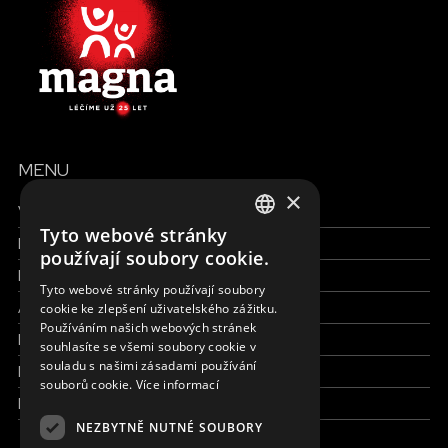
MENU
×
Všechny formy pomoci
Tyto webové stránky
Finance a reporty
ENGLISH
používají soubory cookie.
Pracujte s námi
SLOVAK
Tyto webové stránky používají soubory
Aktuálně
cookie ke zlepšení uživatelského zážitku.
CZECH
Používáním našich webových stránek
Kdo jsme
FRENCH
souhlasíte se všemi soubory cookie v
souladu s našimi zásadami používání
Kde pracujeme
souborů cookie.
Více informací
Kontaktujte nás
NEZBYTNĚ NUTNÉ SOUBORY