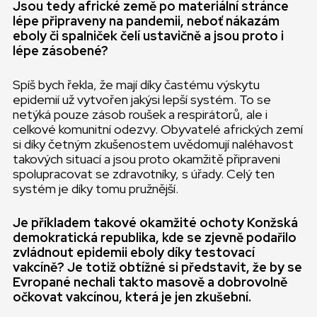
Jsou tedy africké země po materiální stránce
lépe připraveny na pandemii, neboť nákazám
eboly či spalniček čelí ustavičně a jsou proto i
lépe zásobené?
Spíš bych řekla, že mají díky častému výskytu
epidemií už vytvořen jakýsi lepší systém. To se
netýká pouze zásob roušek a respirátorů, ale i
celkové komunitní odezvy. Obyvatelé afrických zemí
si díky četným zkušenostem uvědomují naléhavost
takových situací a jsou proto okamžitě připraveni
spolupracovat se zdravotníky, s úřady. Celý ten
systém je díky tomu pružnější.
Je příkladem takové okamžité ochoty Konžská
demokratická republika, kde se zjevně podařilo
zvládnout epidemii eboly díky testovací
vakcíně? Je totiž obtížné si představit, že by se
Evropané nechali takto masově a dobrovolně
očkovat vakcínou, která je jen zkušební.