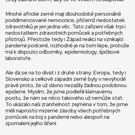
Mnohé africké země mají dlouhodobě personálně
poddimenzované nemocnice, přičemž nedostatek
zdravotníků je jen jedna věc. Tato zařízení však trpí i
nedostatkem zdravotních pomůcek a potřebných
přístrojů. Přestože tedy i Západ reakci na vznikající
pandemii podcenil, rozhodně je na tom lépe, protože
má k dispozici odborníky, epidemiology, špičkové
laboratoře.
Ale dá se na to dívat i z druhé strany. Evropa, tedy i
Slovensko a celkově západní země byly v nevýhodě
právě proto, že už dávno nezažily žádnou podobnou
epidemii. Myslím, že jsme podlehli klamavému
pocitu, že nám se něco takového už nemůže stát.
To ukázalo naši zranitelnost zejména v tom, že jsme
měli naprosto mizerné zásoby všech potřebných
pomůcek na boj s pandemií nebo alespoň na
zpomalení jejího šíření.