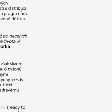
vých
i s distribucí
čním programům.
ivené děti na
už po necelých
e života. A
torka
 však vlivem
u 6 milionů
žnými
týdny, někdy
utriční
e zdravému
TF (ready to