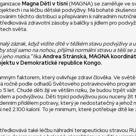
rganizace
Magna Děti v tísni
(MAGNA) se zaměřuje ve s
ojektech i na léčbu dětské podvýživy. Má bohaté zkušenost
orováním těchto distribucí a přispíváním k náhradním nutri
edkovává zdravotní zásoby a balíčky s jídlem pro podvyž
ntech světa.
malý zázrak, když vidíte dítě v těžkém stavu podvýživy a 
by stojí sam
o na nohou, přijímá normální stravu a těší se z
 i jeho matka.”
říká
Andrea Stránská, MAGNA koordiná
rojektu v Demokratické republice Kongo.
amným faktorem, který ovlivňuje zdraví člověka. Ve světě
rá ročně podle odhadů Světového potravinového program
 5 let. Chudé děti žijí ve větším riziku, že budou trpět vá
em a podvýživou. Děti trpící podvýživou jsou nuceny žít 
denním přídělem potravy, který je nedostatečný a jehož n
ší než 2.100 kalorií. To je minimum, které potřebuje dítě k
edkovává také léčbu náhradní terapeutickou stravou RU