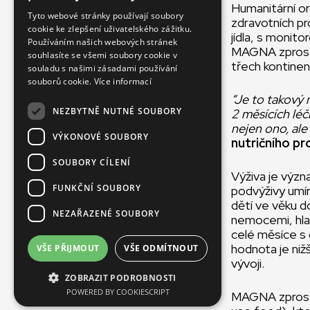
Humanitární o
SLOVAK
Tyto webové stránky používají soubory
zdravotních pr
cookie ke zlepšení uživatelského zážitku.
CZECH
jídla, s monit
Používáním našich webových stránek
MAGNA zprostř
FRENCH
souhlasíte se všemi soubory cookie v
třech kontine
souladu s našimi zásadami používání
souborů cookie.
Více informací
“Je to takový 
NEZBYTNĚ NUTNÉ SOUBORY
2 měsících léč
nejen ono, ale
VÝKONOVÉ SOUBORY
nutričního p
SOUBORY CÍLENÍ
Výživa je význ
FUNKČNÍ SOUBORY
podvýživy umí
dětí ve věku do
NEZAŘAZENÉ SOUBORY
nemocemi, hlad
celé měsíce s 
hodnota je niž
VŠE PŘIJMOUT
VŠE ODMÍTNOUT
vývoji.
ZOBRAZIT PODROBNOSTI
POWERED BY COOKIESCRIPT
MAGNA zprostř