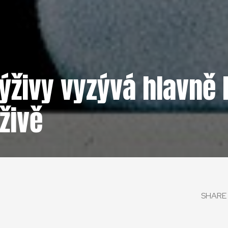
živy vyzývá hlavně k
živě
SHARE 