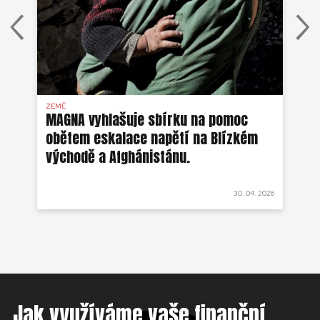
ZEMĚ
AFG
MAGNA vyhlašuje sbírku na pomoc
Ze
obětem eskalace napětí na Blízkém
ob
východě a Afghánistánu.
 2022
30. 04. 2026
Jak využíváme vaše finanční