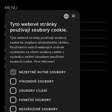
MENU
×
Všechny formy pomoci
Tyto webové stránky
Finance a reporty
ENGLISH
používají soubory cookie.
Pracujte s námi
SLOVAK
Tyto webové stránky používají soubory
Aktuálně
cookie ke zlepšení uživatelského zážitku.
CZECH
Používáním našich webových stránek
Kdo jsme
FRENCH
souhlasíte se všemi soubory cookie v
souladu s našimi zásadami používání
Kde pracujeme
souborů cookie.
Více informací
Kontaktujte nás
NEZBYTNĚ NUTNÉ SOUBORY
VÝKONOVÉ SOUBORY
JSME ONLINE
SOUBORY CÍLENÍ
FUNKČNÍ SOUBORY
+420 736 416 505
kancelar@magna.org
NEZAŘAZENÉ SOUBORY