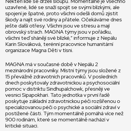
Někteří lidé se drželi sloupů. Momentálně je všechno
uzavřené, lidé se snaží spojit se svými blízkými, ale
spojení je špatné, proto všichni odešli domů zjistit
škody a najít své rodiny a přátele. Očekáváme dnes
ješte další otřesy. Všichni jsou ve stresu a mají
obrovský strach. MAGNA týmy jsou v pořádku,
všichni teď shánějí své blízké,” informuje z Nepálu
Karin Slováková, terénní pracovnice humanitární
organizace Magna Děti v tísni.
MAGNA má v současné době v Nepálu 2
mezinárodní pracovníky. Místní týmy jsou složené z
15 převážně zdravotních pracovníků. V posledních
dnech poskytovaly zdravotnickou a psychosociální
pomoc v distriktu Sindhupalchowk, přesněji ve
vesnici Sipapokhari. Tato jednotka v první řadě
poskytuje základní zdravotnickou péči rozšířenou o
specializovanou péči o psychické a sociální zdraví v
postižené části. Tým momentálně pomáhá více než
900 rodinám, které se momentálně nachází v
kritické situaci.