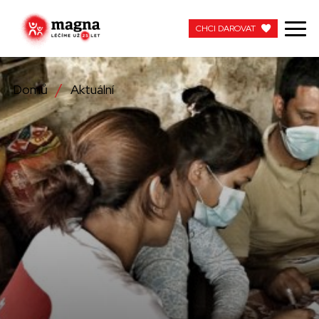
CHCI DAROVAT
CHCI DAROVAT
Domů
Aktuální
NAŠE PRÁCE
O NÁS
AKTUÁLNÍ
ZAPOJTE SE
PRACUJTE S NÁMI
KONTAKTUJTE NÁS