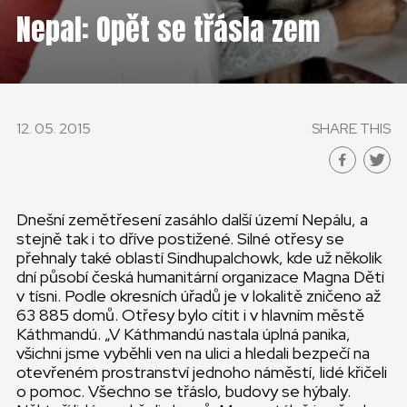
ČESKÁ REPUBLIKA
Nepal: Opět se třásla zem
GLOBAL
SLOVENSKO
12. 05. 2015
SHARE THIS
ČESKÁ REPUBLIKA
Dnešní zemětřesení zasáhlo další území Nepálu, a
stejně tak i to dříve postižené. Silné otřesy se
přehnaly také oblastí Sindhupalchowk, kde už několik
dní působí česká humanitární organizace Magna Děti
v tísni. Podle okresních úřadů je v lokalitě zničeno až
63 885 domů. Otřesy bylo cítit i v hlavním městě
Káthmandú. „V Káthmandú nastala úplná panika,
všichni jsme vyběhli ven na ulici a hledali bezpečí na
otevřeném prostranství jednoho náměstí, lidé křičeli
o pomoc. Všechno se třáslo, budovy se hýbaly.