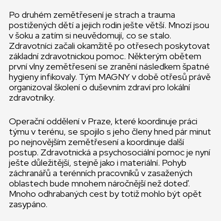
Po druhém zemětřesení je strach a trauma
postižených dětí a jejich rodin ješte větší. Mnozí jsou
v šoku a zatím si neuvědomují, co se stalo.
Zdravotníci začali okamžitě po otřesech poskytovat
základní zdravotnickou pomoc. Některým obětem
první vlny zemětřesení se zranění následkem špatné
hygieny infikovaly. Tým MAGNY v době otřesů právě
organizoval školení o duševním zdraví pro lokální
zdravotníky.
Operační oddělení v Praze, které koordinuje práci
týmu v terénu, se spojilo s jeho členy hned pár minut
po nejnovějším zemětřesení a koordinuje další
postup. Zdravotnická a psychosociální pomoc je nyní
ješte důležitější, stejně jako i materiální. Pohyb
záchranářů a terénních pracovníků v zasažených
oblastech bude mnohem náročnější než doteď.
Mnoho odhrabaných cest by totiž mohlo být opět
zasypáno.