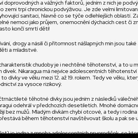
ví doprovodných a vážných faktorů, jedním z nich je podvý
éto zemi trpí chronickou podvýživou. Je zde velmi limitovan
hovující sanitaci, hlavně co se týče odlehlejších oblastí. Za
telné nemoci jako průjem, onemocnění dýchacích cest či 
asto končí smrtí dětí!
vání, drogy a násilí či přítomnost nášlapných min jsou také 
ěti a mladistvé.
charakteristik chudoby je i nechtěné těhotenství, a to u 
 dívek. Nikaragua má nejvíce adolescentních těhotenství
to dívky ve věku mezi 12. až 19. rokem. Tedy ve věku, kte
dnictví za vysoce rizikový.
 čtrnáctileté těhotné dívky jsou jedním z následků válečnéh
aragui odehrál v předchozích desetiletích. Mnohé domácno
žijí bez mužů. Mladým dívkám chybí otcové, a tedy i rodina
 přestává během těhotenství navštěvovat školu a pak se už
let) je jedna z mnoha adolescentních prvorodiček, se kte