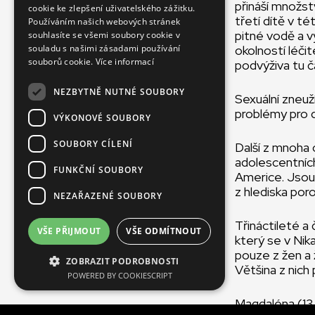
přináší množst
cookie ke zlepšení uživatelského zážitku.
CZECH
třetí dítě v t
Používáním našich webových stránek
FRENCH
pitné vodě a vy
souhlasíte se všemi soubory cookie v
souladu s našimi zásadami používání
okolností léči
souborů cookie.
Více informací
podvýživa tu č
NEZBYTNĚ NUTNÉ SOUBORY
Sexuální zneuží
problémy pro d
VÝKONOVÉ SOUBORY
SOUBORY CÍLENÍ
Další z mnoha 
adolescentních
FUNKČNÍ SOUBORY
Americe. Jsou 
z hlediska poro
NEZAŘAZENÉ SOUBORY
Třináctileté a
VŠE PŘIJMOUT
VŠE ODMÍTNOUT
který se v Nik
pouze z žen a 
ZOBRAZIT PODROBNOSTI
Většina z nich
POWERED BY COOKIESCRIPT
Magdaléna (13 