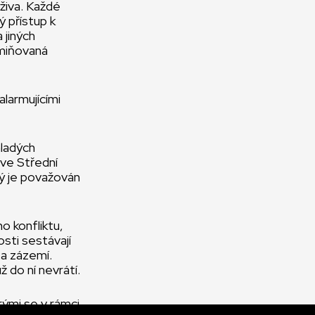
živa. Každé
ý přístup k
 jiných
zmiňovaná
alarmujícími
mladých
 ve Střední
rý je považován
o konfliktu,
sti sestávají
 a zázemí.
 do ní nevrátí.
rými se v rámci