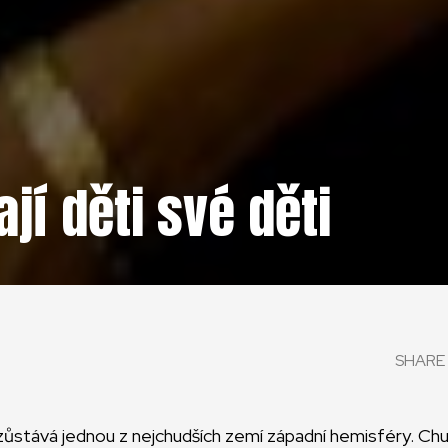
jí děti své děti
SHARE 
 zůstává jednou z nejchudších zemí západní hemisféry. C