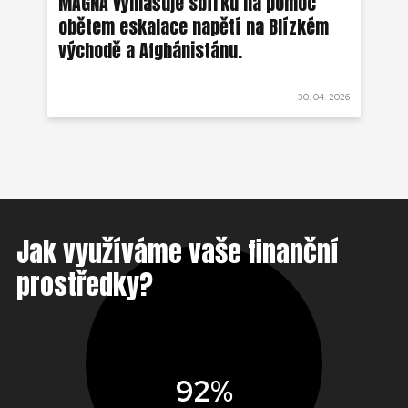
MAGNA vyhlašuje sbírku na pomoc
Ze
obětem eskalace napětí na Blízkém
ob
východě a Afghánistánu.
 2022
30. 04. 2026
Jak využíváme vaše finanční
prostředky?
92%