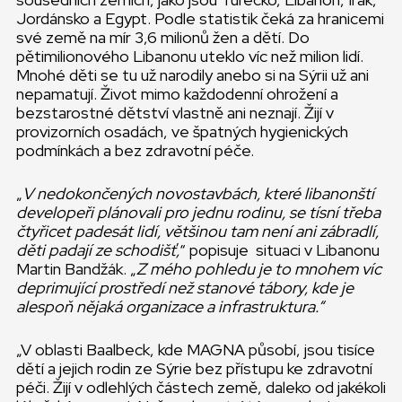
Jordánsko a Egypt. Podle statistik čeká za hranicemi
své země na mír 3,6 milionů žen a dětí. Do
pětimilionového Libanonu uteklo víc než milion lidí.
Mnohé děti se tu už narodily anebo si na Sýrii už ani
nepamatují. Život mimo každodenní ohrožení a
bezstarostné dětství vlastně ani neznají. Žijí v
provizorních osadách, ve špatných hygienických
podmínkách a bez zdravotní péče.
„
V nedokončených novostavbách, které libanonští
developeři plánovali pro jednu rodinu, se tísní třeba
čtyřicet padesát lidí, většinou tam není ani zábradlí,
děti padají ze schodišť,
“ popisuje situaci v Libanonu
Martin Bandžák. „
Z mého pohledu je to mnohem víc
deprimující prostředí než stanové tábory, kde je
alespoň nějaká organizace a infrastruktura.“
„V oblasti Baalbeck, kde MAGNA působí, jsou tisíce
dětí a jejich rodin ze Sýrie bez přístupu ke zdravotní
péči. Žijí v odlehlých částech země, daleko od jakékoli