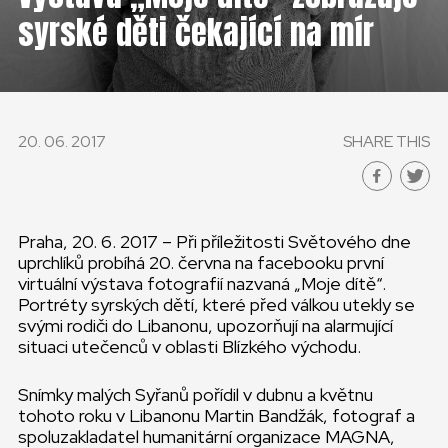
ČESKÁ REPUBLIKA
syrské děti čekající na mír
GLOBAL
SLOVENSKO
20. 06. 2017
SHARE THIS
ČESKÁ REPUBLIKA
Praha, 20. 6. 2017 – Při příležitosti Světového dne
uprchlíků probíhá 20. června na facebooku první
virtuální výstava fotografií nazvaná „Moje dítě“.
Portréty syrských dětí, které před válkou utekly se
svými rodiči do Libanonu, upozorňují na alarmující
situaci utečenců v oblasti Blízkého východu.
Snímky malých Syřanů pořídil v dubnu a květnu
tohoto roku v Libanonu Martin Bandžák, fotograf a
spoluzakladatel humanitární organizace MAGNA,