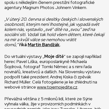
spolu s někdejším členem prestižní fotografické
agentury Magnum Photos Johnem Vinkem.
„V úterý 20. června si desítky českých i slovenských
osobností, kterým není lhostejné, jak vypadá svět
kolem nás, vystavilo „své“ dítě na „svou“ zeď na
sociální síti. Vzdali tak hold všem dětem, které čekají
na mír a kvůli válce se nemohou vrátit
domů,“
říká
Martin Bandžák
.
Do virtuální výstavy „
Moje dítě
“ se zapojil například
herec Pavel Liška, europoslankyně Michaela
Šojdrová, fotograf Tomki Němec a s nimi řada
novinářů, kreativců a dalších. Na Slovensku výstavu
podpořil také prezident Andrej Kiska či zpěvák
Richard Müller. Celá fotogalerie je ke zhlédnutí na
webové stránce
www.tojemojedite.cz
.
Převážná většina z 5 milionů lidí, které ze Sýrie
vyhnala válka, žije v provizorních podmínkách v
sousedních zemích, jako jsou Turecko, Libanon, Irák,