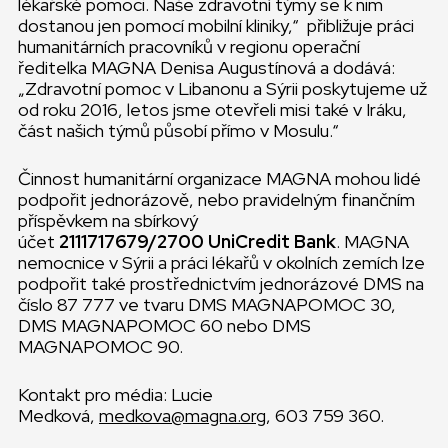
lékařské pomoci. Naše zdravotní týmy se k nim
dostanou jen pomocí mobilní kliniky,“ přibližuje práci
humanitárních pracovníků v regionu operační
ředitelka MAGNA Denisa Augustínová a dodává:
„Zdravotní pomoc v Libanonu a Sýrii poskytujeme už
od roku 2016, letos jsme otevřeli misi také v Iráku,
část našich týmů působí přímo v Mosulu.“
Činnost humanitární organizace MAGNA mohou lidé
podpořit jednorázově, nebo pravidelným finančním
příspěvkem na sbírkový
účet
2111717679/2700
UniCredit Bank
. MAGNA
nemocnice v Sýrii a práci lékařů v okolních zemích lze
podpořit také prostřednictvím jednorázové DMS na
číslo 87 777 ve tvaru DMS MAGNAPOMOC 30,
DMS MAGNAPOMOC 60 nebo DMS
MAGNAPOMOC 90.
Kontakt pro média: Lucie
Medková,
medkova@magna.org
, 603 759 360.