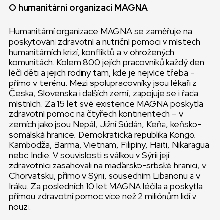
O humanitární organizaci MAGNA
Humanitární organizace MAGNA se zaměřuje na
poskytování zdravotní a nutriční pomoci v místech
humanitárních krizí, konfliktů a v ohrožených
komunitách. Kolem 800 jejích pracovníků každý den
léčí děti a jejich rodiny tam, kde je nejvíce třeba –
přímo v terénu. Mezi spolupracovníky jsou lékaři z
Česka, Slovenska i dalších zemí, zapojuje se i řada
místních. Za 15 let své existence MAGNA poskytla
zdravotní pomoc na čtyřech kontinentech – v
zemích jako jsou Nepál, Jižní Súdán, Keňa, keňsko-
somálská hranice, Demokratická republika Kongo,
Kambodža, Barma, Vietnam, Filipíny, Haiti, Nikaragua
nebo Indie. V souvislosti s válkou v Sýrii její
zdravotníci zasahovali na maďarsko-srbské hranici, v
Chorvatsku, přímo v Sýrii, sousedním Libanonu a v
Iráku. Za posledních 10 let MAGNA léčila a poskytla
přímou zdravotní pomoc více než 2 miliónům lidí v
nouzi.