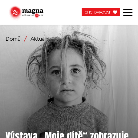
CHCI DAROVAT
CHCI DAROVAT
Domů
Aktuální
NAŠE PRÁCE
O NÁS
AKTUÁLNÍ
ZAPOJTE SE
PRACUJTE S NÁMI
KONTAKTUJTE NÁS
Výstava „Moje dítě“ zobrazuje