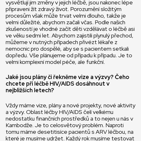
vysvětlují jim změny v jejich léčbě, jsou nakonec lépe
připraveni žít zdravý život. Porozumění složitým
procesům však může trvat velmi dlouho, takže je
velmi důležité, abychom začali včas. Podle našich
zkušeností je vhodné začít děti vzdělávat o léčbě asi
ve věku sedmi let. Abychom zajistili plynulý přechod,
můžeme v nutných případech přivézt lékaře z
nemocnic pro dospělé, aby se s pacientem setkali
dopředu. Vše plánujeme od případu k případu. Je to
velmi komplexní model péče, ale funkční.
Jaké jsou plány či řekněme vize a výzvy? Čeho
chcete při léčbě HIV/AIDS dosáhnout v
nejbližších letech?
Vždy máme vize, plány a nové projekty, nové aktivity
a výzvy. Oblast léčby HIV/AIDS čelí velkému
nedostatku finančních prostředků a to nejen u nás v
Kambodže. Je to celosvětový problém. Naproti
tomu máme desetitisíce pacientů s ARV léčbou, na
které je musíme udržet. Každý rok musíme testovat