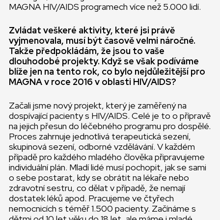
MAGNA HIV/AIDS programech více než 5.000 lidí.
Zvládat veškeré aktivity, které jsi právě
vyjmenovala, musí být časově velmi náročné.
Takže předpokládám, že jsou to vaše
dlouhodobé projekty. Když se však podíváme
blíže jen na tento rok, co bylo nejdůležitější pro
MAGNA v roce 2016 v oblasti HIV/AIDS?
Začali jsme nový projekt, který je zaměřený na
dospívající pacienty s HIV/AIDS. Celé je to o přípravě
na jejich přesun do léčebného programu pro dospělé.
Proces zahrnuje jednotlivá terapeutická sezení,
skupinová sezení, odborné vzdělávání. V každém
případě pro každého mladého člověka připravujeme
individuální plán. Mladí lidé musí pochopit, jak se sami
o sebe postarat, kdy se obrátit na lékaře nebo
zdravotní sestru, co dělat v případě, že nemají
dostatek léků apod. Pracujeme ve čtyřech
nemocnicích s téměř 1.500 pacienty. Začínáme s
dětmi od 10 let věku do 18 let, ale máme i mladé