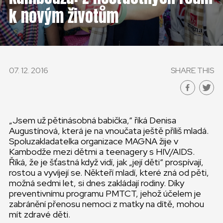
ČESKÁ REPUBLIKA
k novým životům
GLOBAL
SLOVENSKO
07. 12. 2016
SHARE THIS
ČESKÁ REPUBLIKA
„Jsem už pětinásobná babička,“ říká Denisa
Augustínová, která je na vnoučata ještě příliš mladá.
Spoluzakladatelka organizace MAGNA žije v
Kambodže mezi dětmi a teenagery s HIV/AIDS.
Říká, že je šťastná když vidí, jak „její děti“ prospívají,
rostou a vyvíjejí se. Někteří mladí, které zná od pěti,
možná sedmi let, si dnes zakládají rodiny. Díky
preventivnímu programu PMTCT, jehož účelem je
zabránění přenosu nemoci z matky na dítě, mohou
mít zdravé děti.