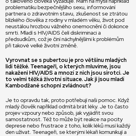
o takového člověka vyžaduje. Mám na mysli například
problematiku bezpečnějšího sexu, informování
partnera o zdravotním stavu, zkušenost se ztrátou
blízkého člověka z rodiny v mladém věku, život pod
neustálou hrozbou vážného onemocnění či dokonce
smrti. Mladí s HIV/AIDS čelí diskriminaci a
předsudkům, což je činí náchylnějšími k problémům
při takové velké životní změně.
Vyrovnat se s pubertou je pro většinu mladých
lidí těžké. Teenageři, o kterých mluvíme, jsou
nakaženi HIV/AIDS a mnozí z nich jsou sirotci. Je
to velmi těžká životní situace. Jak ji jsou mladí
Kambodžané schopni zvládnout?
Je to opravdu tak, proto potřebují naši pomoc. Když
mladý člověk například odmítá brát léky. Je to často
projev vzpoury nebo způsob, jak vyjádřit svou
samostatnost. Též to může být reakce na pocity
deprese nebo frustrace z toho, kolik léků musí každý
den užívat. Teenageři, se kterými lékaři komunikují a