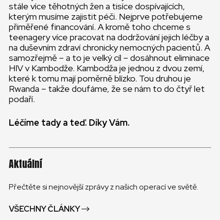
stále více těhotných žen a tisíce dospívajících,
kterým musíme zajistit péči. Nejprve potřebujeme
přiměřené financování. A kromě toho chceme s
teenagery více pracovat na dodržování jejich léčby a
na duševním zdraví chronicky nemocných pacientů. A
samozřejmě – a to je velký cíl – dosáhnout eliminace
HIV v Kambodže. Kambodža je jednou z dvou zemí,
které k tomu mají poměrně blízko. Tou druhou je
Rwanda – takže doufáme, že se nám to do čtyř let
podaří.
Léčíme tady a teď. Díky Vám.
Aktuální
Přečtěte si nejnovější zprávy z našich operací ve světě.
VŠECHNY ČLÁNKY