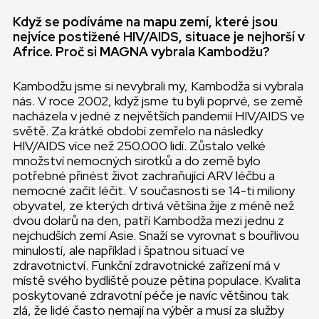
Když se podíváme na mapu zemí, které jsou
nejvíce postižené HIV/AIDS, situace je nejhorší v
Africe. Proč si MAGNA vybrala Kambodžu?
Kambodžu jsme si nevybrali my, Kambodža si vybrala
nás. V roce 2002, když jsme tu byli poprvé, se země
nacházela v jedné z největších pandemií HIV/AIDS ve
světě. Za krátké období zemřelo na následky
HIV/AIDS více než 250.000 lidí. Zůstalo velké
množství nemocných sirotků a do země bylo
potřebné přinést život zachraňující ARV léčbu a
nemocné začít léčit. V současnosti se 14-ti miliony
obyvatel, ze kterých drtivá většina žije z méně než
dvou dolarů na den, patří Kambodža mezi jednu z
nejchudších zemí Asie. Snaží se vyrovnat s bouřlivou
minulostí, ale například i špatnou situací ve
zdravotnictví. Funkční zdravotnické zařízení má v
místě svého bydliště pouze pětina populace. Kvalita
poskytované zdravotní péče je navíc většinou tak
zlá, že lidé často nemají na výběr a musí za služby