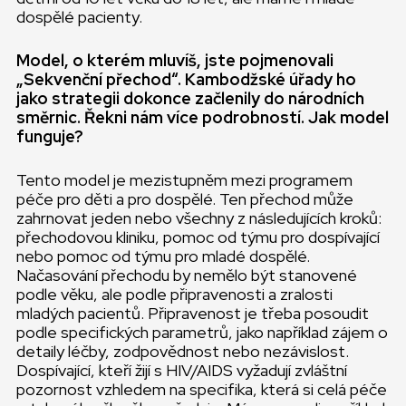
dospělé pacienty.
Model, o kterém mluvíš, jste pojmenovali
„Sekvenční přechod“. Kambodžské úřady ho
jako strategii dokonce začlenily do národních
směrnic. Řekni nám více podrobností. Jak model
funguje?
Tento model je mezistupněm mezi programem
péče pro děti a pro dospělé. Ten přechod může
zahrnovat jeden nebo všechny z následujících kroků:
přechodovou kliniku, pomoc od týmu pro dospívající
nebo pomoc od týmu pro mladé dospělé.
Načasování přechodu by nemělo být stanovené
podle věku, ale podle připravenosti a zralosti
mladých pacientů. Připravenost je třeba posoudit
podle specifických parametrů, jako například zájem o
detaily léčby, zodpovědnost nebo nezávislost.
Dospívající, kteří žijí s HIV/AIDS vyžadují zvláštní
pozornost vzhledem na specifika, která si celá péče