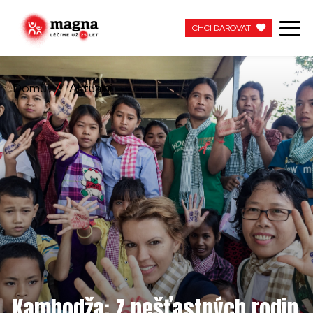
CHCI DAROVAT
CHCI DAROVAT
Domů
Aktuální
NAŠE PRÁCE
O NÁS
AKTUÁLNÍ
ZAPOJTE SE
PRACUJTE S NÁMI
KONTAKTUJTE NÁS
Kambodža: Z nešťastných rodin