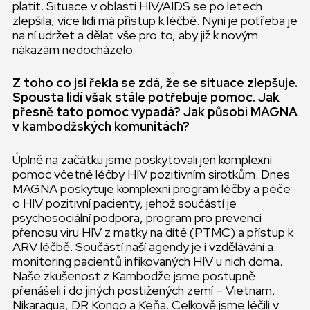
platit. Situace v oblasti HIV/AIDS se po letech
zlepšila, více lidí má přístup k léčbě. Nyní je potřeba je
na ní udržet a dělat vše pro to, aby již k novým
nákazám nedocházelo.
Z toho co jsi řekla se zdá, že se situace zlepšuje.
Spousta lidí však stále potřebuje pomoc. Jak
přesně tato pomoc vypadá? Jak působí MAGNA
v kambodžských komunitách?
Úplně na začátku jsme poskytovali jen komplexní
pomoc včetně léčby HIV pozitivním sirotkům. Dnes
MAGNA poskytuje komplexní program léčby a péče
o HIV pozitivní pacienty, jehož součástí je
psychosociální podpora, program pro prevenci
přenosu viru HIV z matky na dítě (PTMC) a přístup k
ARV léčbě. Součástí naší agendy je i vzdělávání a
monitoring pacientů infikovaných HIV u nich doma.
Naše zkušenost z Kambodže jsme postupně
přenášeli i do jiných postižených zemí – Vietnam,
Nikaragua, DR Kongo a Keňa. Celkově jsme léčili v