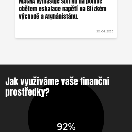
MAGNA vyhlašuje sbírku na pomoc
Ze
obětem eskalace napětí na Blízkém
ob
východě a Afghánistánu.
 2022
30. 04. 2026
Jak využíváme vaše finanční
prostředky?
92%