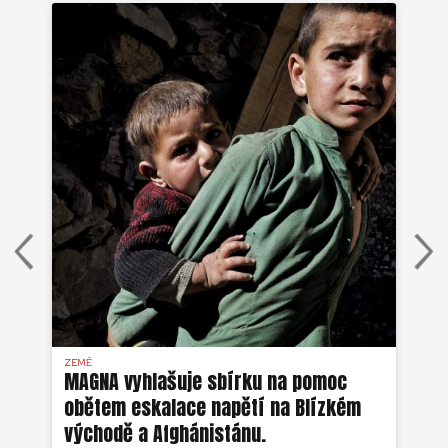
ZEMĚ
AFG
MAGNA vyhlašuje sbírku na pomoc
Ze
obětem eskalace napětí na Blízkém
ob
východě a Afghánistánu.