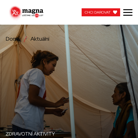
CHCI DAROVAT
CHCI DAROVAT
Domů
Aktuální
NAŠE PRÁCE
O NÁS
AKTUÁLNÍ
ZAPOJTE SE
PRACUJTE S NÁMI
KONTAKTUJTE NÁS
ZDRAVOTNÍ AKTIVITY