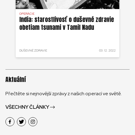
OPERÁCIE
OPE
India: starostlivosť o duševné zdravie
Fi
obetiam tsunami v Tamil Nadu
zd
 2022
DUŠEVNÉ ZDRAVIE
03. 12. 2022
DUŠ
Aktuální
Přečtěte si nejnovější zprávy z našich operací ve světě.
VŠECHNY ČLÁNKY