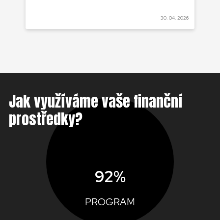
 2022
30. 04. 2026
Jak využíváme vaše finanční
prostředky?
92%
PROGRAM