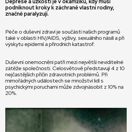
Deprese a úzkosti je v okamžiku, kdy musí
podniknout kroky k záchraně vlastní rodiny,
značně paralyzují.
Péče o duševní zdraví je součástí našich programů
také v oblasti HIV/AIDS, výživy, sexuálního násilí a při
výskytu epidemií a přírodních katastrof.
Duševní onemocnění patří mezi největší neviditelné
zátěže společnosti. Celosvětově představují 4 z 10
nejčastějších příčin zdravotních problémů. Při
mimořádných událostech se množství lidí s
psychickými poruchami může zdvojnásobit z 10% na
20%.