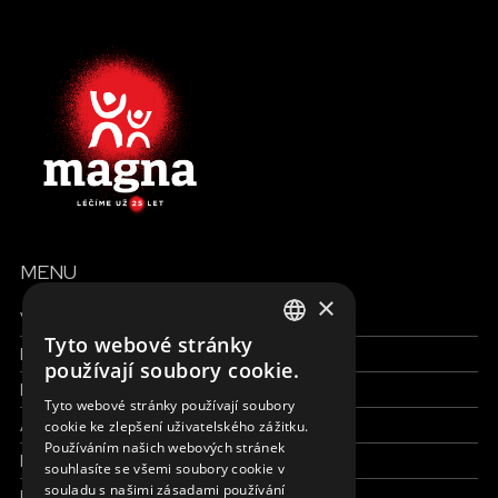
MENU
×
Všechny formy pomoci
Tyto webové stránky
Finance a reporty
ENGLISH
používají soubory cookie.
Pracujte s námi
SLOVAK
Tyto webové stránky používají soubory
Aktuálně
cookie ke zlepšení uživatelského zážitku.
CZECH
Používáním našich webových stránek
Kdo jsme
FRENCH
souhlasíte se všemi soubory cookie v
souladu s našimi zásadami používání
Kde pracujeme