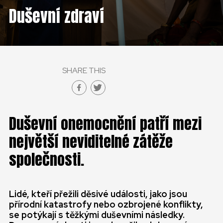
ČESKÁ REPUBLIKA
Duševní zdraví
GLOBAL
SLOVENSKO
SHARE THIS
ČESKÁ REPUBLIKA
Duševní onemocnění patří mezi
největší neviditelné zátěže
společnosti.
Lidé, kteří přežili děsivé události, jako jsou
přírodní katastrofy nebo ozbrojené konflikty,
se potýkají s těžkými duševními následky.