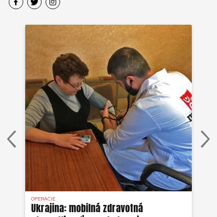
OPERÁCIE
OPE
ého
Ukrajina: mobilná zdravotná
Mj