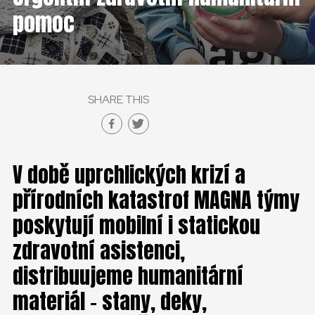
ČESKÁ REPUBLIKA
pomoc
GLOBAL
SLOVENSKO
SHARE THIS
ČESKÁ REPUBLIKA
V době uprchlických krizí a
přírodních katastrof MAGNA týmy
poskytují mobilní i statickou
zdravotní asistenci,
distribuujeme humanitární
materiál – stany, deky,