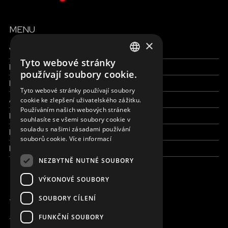
MENU
×
Všechny formy pomoci
Tyto webové stránky
Finance a reporty
ENGLISH
používají soubory cookie.
Pracujte s námi
SLOVAK
Tyto webové stránky používají soubory
Aktuálně
cookie ke zlepšení uživatelského zážitku.
CZECH
Používáním našich webových stránek
Kdo jsme
FRENCH
souhlasíte se všemi soubory cookie v
souladu s našimi zásadami používání
Kde pracujeme
souborů cookie.
Více informací
Kontaktujte nás
NEZBYTNĚ NUTNÉ SOUBORY
VÝKONOVÉ SOUBORY
JSME ONLINE
SOUBORY CÍLENÍ
FUNKČNÍ SOUBORY
+420 736 416 505