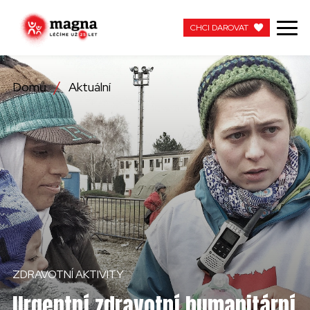
CHCI DAROVAT
CHCI DAROVAT
Domů
Aktuální
NAŠE PRÁCE
O NÁS
AKTUÁLNÍ
ZAPOJTE SE
PRACUJTE S NÁMI
ZDRAVOTNÍ AKTIVITY
KONTAKTUJTE NÁS
Urgentní zdravotní humanitární