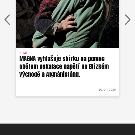
ZEMĚ
AFG
MAGNA vyhlašuje sbírku na pomoc
Ze
obětem eskalace napětí na Blízkém
ob
východě a Afghánistánu.
 2022
30. 04. 2026